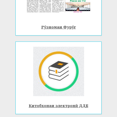
Рӯзномаи Фурӯғ
Китобхонаи электронӣ ДДБ