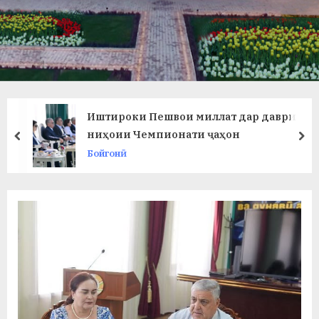
в
л
а
т
и
Иштироки Пешвои миллат дар даври
и
ниҳоии Чемпионати ҷаҳон
prev
ne
Бойгонӣ
Б
о
х
т
а
р
б