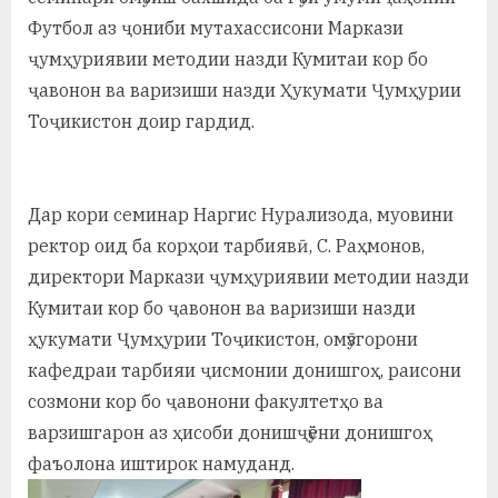
у
Футбол аз ҷониби мутахассисони Маркази
с
ҷумҳуриявии методии назди Кумитаи кор бо
р
ҷавонон ва варизиши назди Ҳукумати Ҷумҳурии
Тоҷикистон доир гардид.
а
в
Дар кори семинар Наргис Нурализода, муовини
ректор оид ба корҳои тарбиявӣ, С. Раҳмонов,
директори Маркази ҷумҳуриявии методии назди
Кумитаи кор бо ҷавонон ва варизиши назди
ҳукумати Ҷумҳурии Тоҷикистон, омӯзгорони
кафедраи тарбияи ҷисмонии донишгоҳ, раисони
созмони кор бо ҷавонони факултетҳо ва
варзишгарон аз ҳисоби донишҷӯёни донишгоҳ
фаъолона иштирок намуданд.