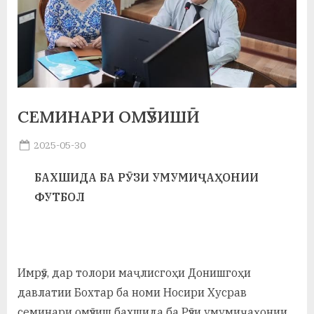
а
н
о
м
СЕМИНАРИ ОМӮЗИШӢ
и
Н
Posted
2025-05-30
By
on
saidov
о
БАХШИДА БА РӮЗИ УМУМИҶАҲОНИИ
с
ФУТБОЛ
и
р
и
Имрӯз, дар толори маҷлисгоҳи Донишгоҳи
давлатии Бохтар ба номи Носири Хусрав
Х
семинари омӯзиш бахшида ба Рӯзи умумиҷаҳонии