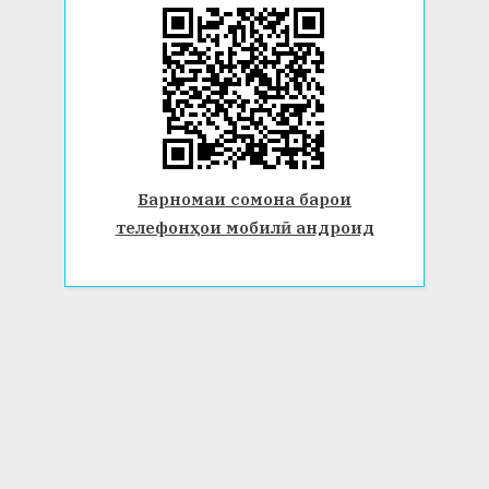
Барномаи сомона барои
телефонҳои мобилӣ андроид
© 2026 Донишгоҳи давлатии Бохтар ба номи Носири Хусрав.
Ҳамаи ҳуқуқ маҳфуз аст. www.btsu.tj