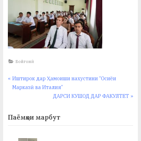
Бойгонӣ
Навигация
P
Иштирок дар Ҳамоиши нахустини “Осиёи
r
Марказӣ ва Италия”
по
e
N
ДАРСИ КУШОД ДАР ФАКУЛТЕТ
записям
v
e
i
x
Паёмҳои марбут
o
t
u
P
s
o