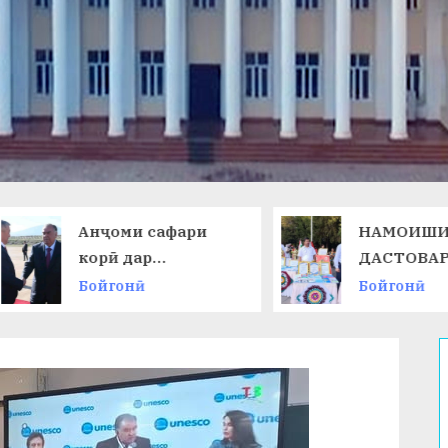
Анҷоми сафари
НАМОИШИ
корӣ дар
ДАСТОВАРД
Ҷумҳурии
ОМӮЗГОРОН
Бойгонӣ
Бойгонӣ
Қирғизистон