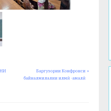
N
ЁНИ
Баргузории Конфронси
e
байналмилалии илмӣ -амалӣ
x
t
P
o