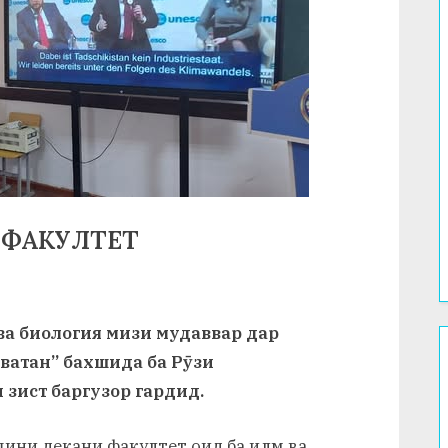
 ФАКУЛТЕТ
ва биология мизи мудаввар дар
ватан” бахшида ба Рӯзи
зист баргузор гардид.
шини декани факултет оид ба илм ва