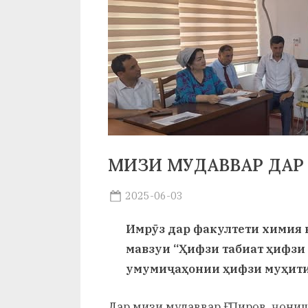
р
б
а
н
о
м
и
МИЗИ МУДАВВАР ДАР
Н
Posted
2025-06-03
о
By
on
saidov
Имрӯз дар факултети химия 
с
мавзуи “Ҳифзи табиат ҳифзи 
и
умумиҷаҳонии ҳифзи муҳити 
р
Дар мизи мудаввар Ғ. Пиров, ҷони