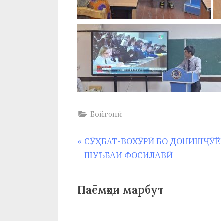
Бойгонӣ
Навигация
P
СӮҲБАТ-ВОХӮРӢ БО ДОНИШҶӮ
r
ШУЪБАИ ФОСИЛАВӢ
по
e
v
записям
Паёмҳои марбут
i
o