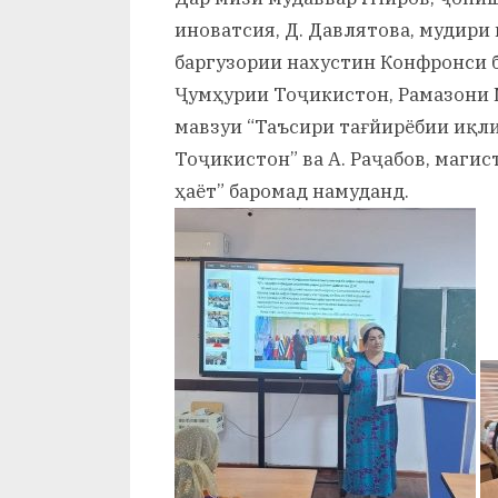
и
иноватсия, Д. Давлятова, мудири
Х
баргузории нахустин Конфронси 
Ҷумҳурии Тоҷикистон, Рамазони 
у
мавзуи “Таъсири тағйирёбии иқл
с
Тоҷикистон” ва А. Раҷабов, магис
р
ҳаёт” баромад намуданд.
а
в