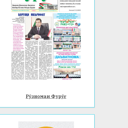
Рӯзномаи Фурӯғ