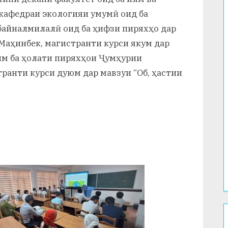
 кафедраи экологияи умумӣ оид ба
байналмилалӣ оид ба ҳифзи пиряхҳо дар
Маҳинбек, магистранти курси якум дар
им ба ҳолати пиряхҳои Ҷумҳурии
транти курси дуюм дар мавзуи “Об, ҳастии