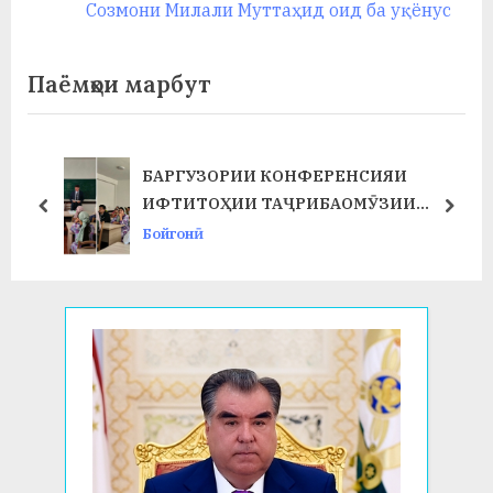
o
e
Созмони Милали Муттаҳид оид ба уқёнус
u
x
s
t
Паёмҳои марбут
P
P
o
o
s
s
БАРГУЗОРИИ КОНФЕРЕНСИЯИ
Т
t
t
ИФТИТОҲИИ ТАҶРИБАОМӮЗИИ
prev
next
:
:
ИСТЕҲСОЛӢ ДАР ФАКУЛТЕТИ ХИМИЯ
Бойгонӣ
ВА БИОЛОГИЯ