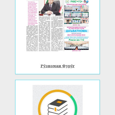
Рӯзномаи Фурӯғ