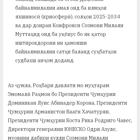
у
байналмилалии амал оид ба илмҳои
с
яхшиносӣ (криосферӣ), солҳои 2025-2034
ва дар доираи Конфронси Созмони Милали
р
Муттаҳид оид ба уқёнус бо як қатор
а
иштирокдорони ин ҳамоиши
в
байналмилалии сатҳи баланд суҳбатҳои
судбахш анҷом доданд.
Аз ҷумла, Роҳбари давлати мо муҳтарам
Эмомалӣ Раҳмон бо Президенти Ҷумҳурии
Доминикан Луис Абинадер Корона, Президенти
Ҷумҳурии Арманистон Ваагн Хачатурян,
Президенти Ҷумҳурии Коста Рика Родриго Чавес,
Директори генералии ЮНЕСКО Одри Азуле,
муовини дабири кулли Созмони Милали