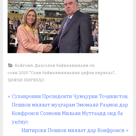
,
,
Бойгонӣ
Даҳсолаи байналмилали об
,
соли 2025 "Соли байналмиллалии ҳифзи пиряхҳо"
ҲИФЗИ ПИРЯХҲО
Навигация
P
Cуханронии Президенти Ҷумҳурии Тоҷикистон,
r
Пешвои миллат муҳтарам Эмомалӣ Раҳмон дар
по
e
Конфронси Созмони Милали Муттаҳид оид ба
записям
v
уқёнус
i
N
Иштироки Пешвои миллат дар Конфронси