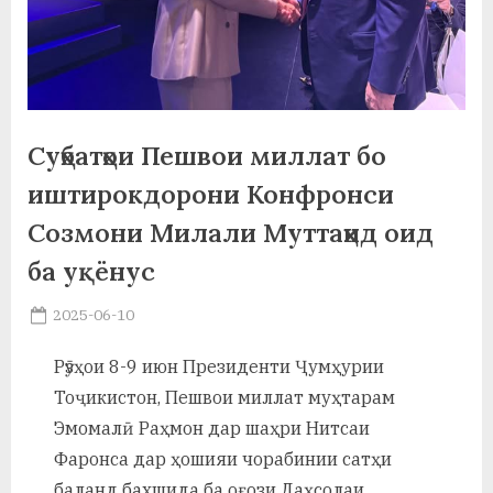
а
н
о
м
Суҳбатҳои Пешвои миллат бо
и
иштирокдорони Конфронси
Н
Созмони Милали Муттаҳид оид
ба уқёнус
о
с
Posted
2025-06-10
By
on
saidov
и
Рӯзҳои 8-9 июн Президенти Ҷумҳурии
р
Тоҷикистон, Пешвои миллат муҳтарам
и
Эмомалӣ Раҳмон дар шаҳри Нитсаи
Фаронса дар ҳошияи чорабинии сатҳи
Х
баланд бахшида ба оғози Даҳсолаи