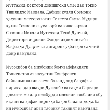
Муттаҳид-ректори донишгоҳи СММ дар Токио
Тшилидзе Марвала, Дабири кулли Созмони
ҷаҳонии метеорология Селеста Сауло, Мудири
кулли Созмони озуқаворӣ ва кишоварзии
Созмони Милали Муттаҳид Тсюй Дунъюй,
Директори иҷроияи Фонди иқлимии сабз
Мафалда Дуарте ва дигарон суҳбатҳои самимӣ
доир намуданд.
Мусоҳибон ба мизбонии бомуваффақияти
Тоҷикистон аз нахустин Конфронси
байналмилалии сатҳи баланд оид ба ҳифзи
пиряхҳо дар шаҳри Душанбе ва саҳми Сарвари
давлати мо дар пешбурди масоили глобалии обу
иқлим ва ҳифзи пиряхҳо баҳои баланд дода, ба
ин муносибат арзи табрику таҳният намуданд.