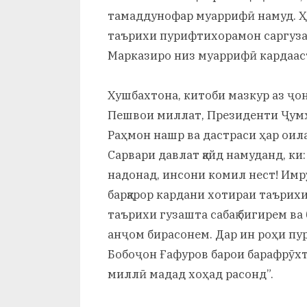
тамаддунофар муаррифӣ намуд. Ҳа
таърихи пурифтихорамон саргуза
Марказиро низ муаррифӣ кардаас
Хушбахтона, китоби мазкур аз ҷо
Пешвои миллат, Президенти Ҷум
Раҳмон нашр ва дастраси ҳар оил
Сарвари давлат қайд намуданд, ки
надонад, инсони комил нест! Им
барқарор кардани хотираи таърихи
таърихи гузашта сабақ бигирем ва
анҷом бирасонем. Дар ин роҳи п
Бобоҷон Ғафуров барои барафрӯх
миллӣ мадад хоҳад расонд”.