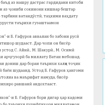
баъд аз нашру дастрас гардидани китоби
он аз ҷониби сокинони кишвар бештар
р тарбияи ватандӯстӣ, таҳкими ваҳдату
дурусти таърихи гузаштаамон
он”-и Б. Ғафуров аввалан бо забони русӣ
нтишор шудааст. Дар чопи он бисёр
устод С. Айнӣ., М. Шакурӣ., М. Осимӣ
аи арҷгузорӣ ба миллату Ватан мебошад.
аи дониш дар бораи таърихи халқи тоҷик
еӣ баён шудаанд. Устод Б. Ғафуров ҳангоми
толиа ва маърифат намуда, бисёр
ърихиро равшанӣ андохтааст.
икон”-и Б. Ғафуров бори дигар ҳар кадоми
нро бо таърихи пурифтихори миллатамон