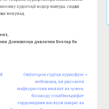
носиву худогоҳӣ водор намуда, сидқан
ин мекунад.
ент,
ии Донишгоҳи давлатии Бохтар ба
N
ИЯ
Омӯзгорон гурӯҳи пурнуфузе
e
мебошанд, ки рисолати
x
мафкурасозии миллат ва ҷомеа,
t
босаводу соҳибмаърифат
P
гардонидани наслҳои наврас ва