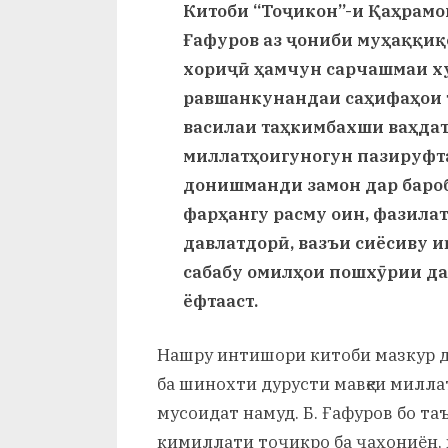
и
Китоби “Тоҷикон”-и Қаҳрамо
Ғафуров аз ҷониби муҳаққи
Х
хориҷӣ ҳамчун сарчашмаи х
у
равшанкунандаи саҳифаҳои 
с
василаи таҳкимбахши ваҳдат
миллатҳоигуногун пазируфта
р
донишманди замон дар бароб
а
фарҳангу расму оин, фазила
в
давлатдорӣ, вазъи сиёсиву и
сабабу омилҳои пошхӯрии дав
ёфтааст.
Нашру интишори китоби мазкур да
ба шинохти дурусти мавқеи милла
мусоидат намуд. Б. Ғафуров бо та
кимиллати тоҷикро ба ҷаҳониён,