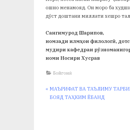
ошно менамояд. Он моро ба худши
дӯст доштани миллати хешро талқ
Сангимурод Шарипов,
номзади илмҳои филологӣ, дотс
мудири кафедраи рӯзноманигор
номи Носири Хусрав
Бойгонӣ
Навигация
P
МАЪРИФАТ ВА ТАЪЛИМУ ТАРБ
r
БОЯД ТАҲКИМ ЁБАНД
по
e
v
записям
i