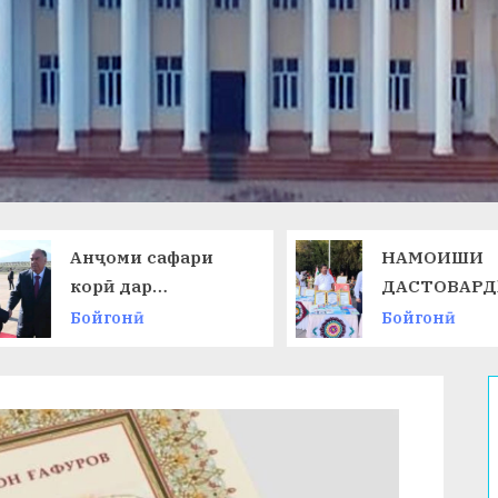
Анҷоми сафари
НАМОИШИ
корӣ дар
ДАСТОВАРД
Ҷумҳурии
ОМӮЗГОРОН
Бойгонӣ
Бойгонӣ
Қирғизистон