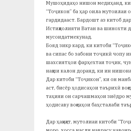
Мушоҳидаҳо нишон медиҳанд, ки 
“Тоҷикон” ба ҳар оила мутоилаи 
гардидааст. Бардошт аз китоб да
Истиқлолияти Ватан ва шинохти 
мусоидатмекунад.
Бояд зикр кард, ки китоби “Тоҷик
ва сипас бо забони тоҷикӣ чопу и
шахсиятҳои фарҳехтаи тоҷик, чун 
нақши калон доранд, ки ин нишон
Дар китоби “Тоҷикон”, ки он манб
аст, бисёр ҳодисаҳои таърихӣ воқ
таҳияи он сарчашмаҳои зиёдро му
ҳодисаву воқеаҳои баҳсталаби та
Дар ҳақиқат, мутолиаи китоби “Тоҷ
моро, хосса насли наврасу ҷаво