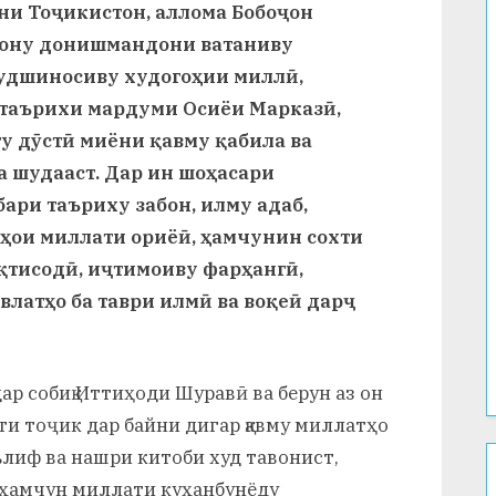
ни Тоҷикистон, аллома Бобоҷон
қону донишмандони ватаниву
удшиносиву худогоҳии миллӣ,
таърихи мардуми Осиёи Марказӣ,
у дӯстӣ миёни қавму қабила ва
 шудааст. Дар ин шоҳасари
ари таъриху забон, илму адаб,
тҳои миллати ориёӣ, ҳамчунин сохти
қтисодӣ, иҷтимоиву фарҳангӣ,
латҳо ба таври илмӣ ва воқеӣ дарҷ
р собиқ Иттиҳоди Шуравӣ ва берун аз он
ти тоҷик дар байни дигар қавму миллатҳо
ълиф ва нашри китоби худ тавонист,
 ҳамчун миллати куҳанбунёду