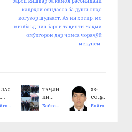
o
барои кишвар ба камол расонидани
s
кадрҳои ояндасоз ба дӯши онҳо
t
вогузор шудааст. Аз ин хотир, мо
:
минбаъд низ барои тақвияти мақоми
омӯзгорон дар ҷомеа чораҷӯӣ
мекунем.
АЛАС
ТАҶЛИ
33-
И
ЛИ
СОЛИ
next
УРО
ҶАШН
БУРДБ
йгон
Бойгон
Бойгон
И
ОРИЮ
ӣ
ӣ
АВБА
ИСТИ
ДАСТО
ИИ
ҚЛОЛ
ВАРДҲ