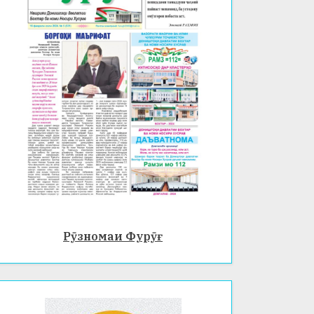
Рӯзномаи Фурӯғ