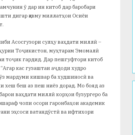
мчунин ӯ дар ин китоб дар баробари
шти дигар қавму миллатҳои Осиёи
т.
ниби Асосгузори сулҳу ваҳдати миллӣ –
ҳурии Тоҷикистон, муҳтарам Эмомалӣ
аи тоҷик гардид. Дар пешгуфтори китоб
: “Агар кас гузаштаи аҷдоди худро
рӯз мардуми кишвар ба худшиносӣ ва
и хеш беш аз пеш ниёз дорад. Мо бояд аз
 барои ваҳдати миллӣ корҳои бузургеро ба
уршараф чопи осори гаронбаҳои академик
тани эҳсоси ватандӯстӣ ва ифтихори