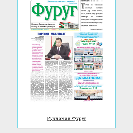
Рӯзномаи Фурӯғ