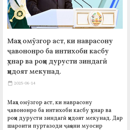
а
н
о
м
Маҳз омӯзгор аст, ки наврасону
и
ҷавононро ба интихоби касбу
Н
ҳунар ва роҳи дурусти зиндагӣ
ҳидоят мекунад.
о
с
Posted
2025-06-14
By
on
saidov
и
р
Маҳз омӯзгор аст, ки наврасону
ҷавононро ба интихоби касбу ҳунар ва
и
роҳи дурусти зиндагӣ ҳидоят мекунад. Дар
Х
шароити пуртазоди ҷаҳони муосир