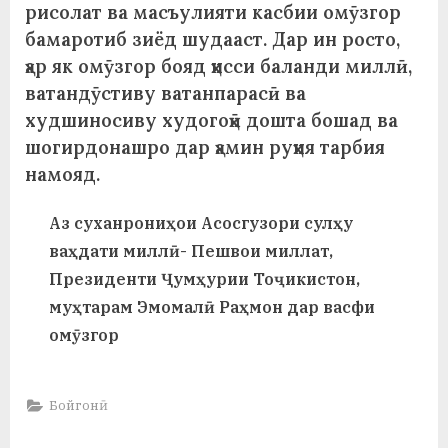
у
рисолат ва масъулияти касбии омӯзгор
бамаротиб зиёд шудааст. Дар ин росто,
с
ҳар як омӯзгор бояд ҳисси баланди миллӣ,
р
ватандӯстиву ватанпарасӣ ва
а
худшиносиву худогоҳӣ дошта бошад ва
шогирдонашро дар ҳамин руҳия тарбия
в
намояд.
Аз суханрониҳои Асосгузори сулҳу
ваҳдати миллӣ- Пешвои миллат,
Президенти Ҷумҳурии Тоҷикистон,
муҳтарам Эмомалӣ Раҳмон дар васфи
омӯзгор
Бойгонӣ