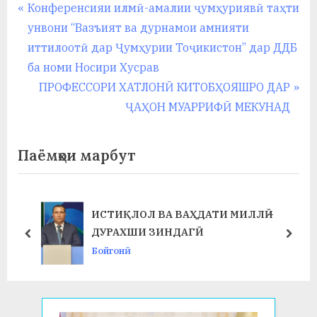
Навигация
P
Конференсияи илмӣ-амалии ҷумҳуриявӣ таҳти
r
унвони “Вазъият ва дурнамои амнияти
по
e
иттилоотӣ дар Ҷумҳурии Тоҷикистон” дар ДДБ
записям
v
ба номи Носири Хусрав
i
N
ПРОФЕССОРИ ХАТЛОНӢ КИТОБҲОЯШРО ДАР
o
e
ҶАҲОН МУАРРИФӢ МЕКУНАД
u
x
s
t
Паёмҳои марбут
P
P
o
o
s
s
ИСТИҚЛОЛ ВА ВАҲДАТИ МИЛЛӢ –
t
t
ДУРАХШИ ЗИНДАГӢ
prev
next
:
:
Бойгонӣ