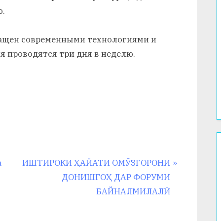
ю.
нащен современными технологиями и
я проводятся три дня в неделю.
N
а
ИШТИРОКИ ҲАЙАТИ ОМӮЗГОРОНИ
e
ДОНИШГОҲ ДАР ФОРУМИ
x
БАЙНАЛМИЛАЛӢ
t
P