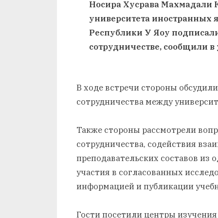
и
Носира Хусрава Махмадали К
университета иностранных 
Х
Республики У Яоу подписал
у
сотрудничестве, сообщили в 
с
р
В ходе встречи стороны обсудил
а
сотрудничества между университ
в
Также стороны рассмотрели вопр
сотрудничества, содействия вза
преподавательских составов из о
участия в согласованных исследо
информацией и публикации учеб
Гости посетили центры изучения 