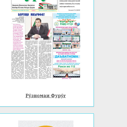
Рӯзномаи Фурӯғ