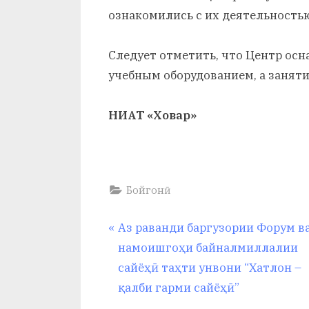
ознакомились с их деятельность
Следует отметить, что Центр ос
учебным оборудованием, а заняти
НИАТ «Ховар»
Бойгонӣ
Навигация
P
Аз раванди баргузории Форум в
r
намоишгоҳи байналмиллалии
по
e
сайёҳӣ таҳти унвони “Хатлон –
v
қалби гарми сайёҳӣ”
записям
i