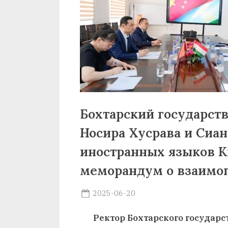
р
б
а
н
о
м
Бохтарский государст
и
Носира Хусрава и Сиа
Н
иностранных языков К
о
меморандум о взаимо
с
Posted
и
2025-06-20
By
on
saidov
р
Ректор Бохтарского государ