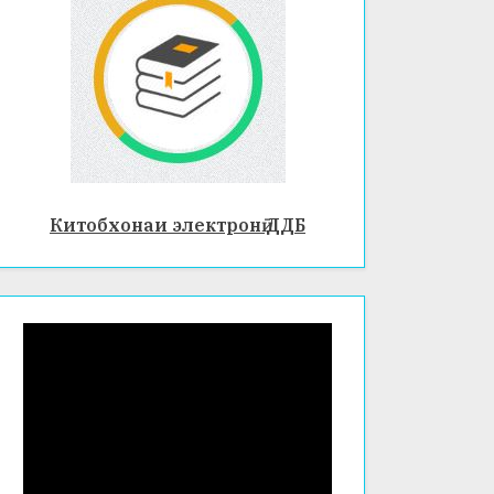
Китобхонаи электронӣ ДДБ