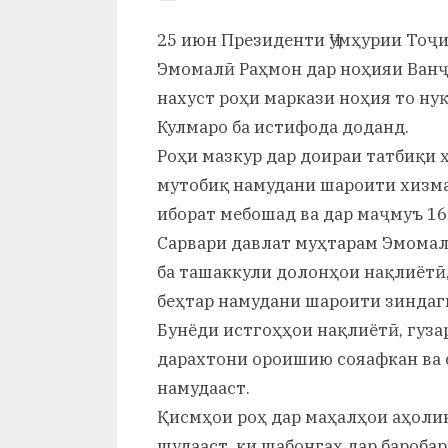
и
By
on
saidov
25 июн Президенти Ҷумҳурии Тоҷ
Х
Эмомалӣ Раҳмон дар ноҳияи Ван
у
нахуст роҳи маркази ноҳия то ну
с
Кулмаро ба истифода доданд.
Роҳи мазкур дар доираи татбиқи 
р
мутобиқ намудани шароити хизмат
а
иборат мебошад ва дар маҷмуъ 1
в
Сарвари давлат муҳтарам Эмомалӣ
ба ташаккули долонҳои нақлиётӣ,
беҳтар намудани шароити зиндаг
Бунёди истгоҳҳои нақлиётӣ, гуз
дарахтони ороишию сояафкан ва 
намудааст.
Қисмҳои роҳ дар маҳалҳои аҳоли
шудааст, ки шабонгаҳ дар бароба