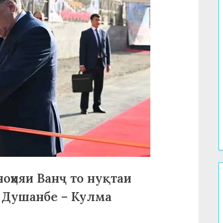
ноҳияи Ванҷ то нуқтаи
и Душанбе – Кулма