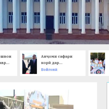
Анҷоми сафари
НАМОИШИ
корӣ дар
ДАСТОВАРД
Ҷумҳурии
ОМӮЗГОРОН
Бойгонӣ
Бойгонӣ
Қирғизистон