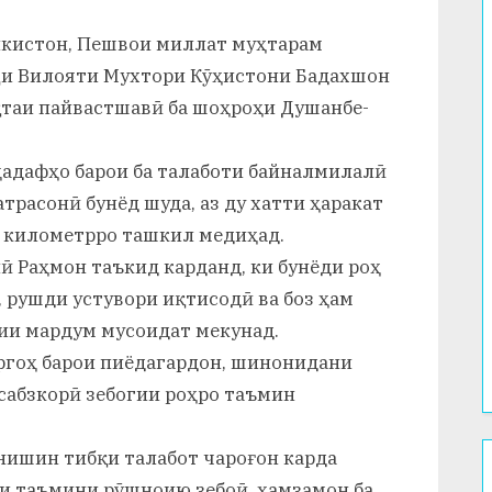
икистон, Пешвои миллат муҳтарам
ҷи Вилояти Мухтори Кӯҳистони Бадахшон
қтаи пайвастшавӣ ба шоҳроҳи Душанбе-
ҳадафҳо барои ба талаботи байналмилалӣ
расонӣ бунёд шуда, аз ду хатти ҳаракат
6 километрро ташкил медиҳад.
 Раҳмон таъкид карданд, ки бунёди роҳ
 рушди устувори иқтисодӣ ва боз ҳам
ии мардум мусоидат мекунад.
аргоҳ барои пиёдагардон, шинонидани
сабзкорӣ зебогии роҳро таъмин
нишин тибқи талабот чароғон карда
ри таъмини рӯшноию зебоӣ, ҳамзамон ба