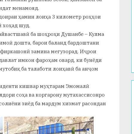
идат менамояд.
доираи ҳамин лоиҳа 3 километр роҳҳои
 хоҳад шуд.
пайвастшавӣ ба шоҳроҳи Душанбе – Кулма
имоӣ дошта, барои баланд бардоштани
офиркашонӣ замина мегузорад. Иҷрои
давлат имкон фароҳам овард, ки бунёди
мутобиқ ба талаботи лоиҳавӣ ба анҷом
зиденти кишвар муҳтарам Эмомалӣ
лдори соҳа ва коргарону мутахассисонро
 солиёни зиёд ба мардум хизмат расондан