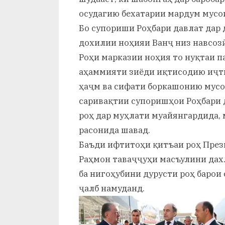
осудагию бехатарии мардум мусо
Бо супориши Роҳбари давлат дар 
дохилии ноҳияи Ванҷ низ навсозӣ
Роҳи марказии ноҳия то нуқтаи 
аҳаммияти зиёди иқтисодию иҷт
ҳаҷм ва сифати боркашонию мус
саривақтии супоришҳои Роҳбари 
роҳ дар муҳлати муайянгардида, 
расонида шавад.
Баъди ифтитоҳи қитъаи роҳ Пре
Раҳмон таваҷҷуҳи масъулини дах
ба нигоҳубини дурусти роҳ барои
ҷалб намуданд.