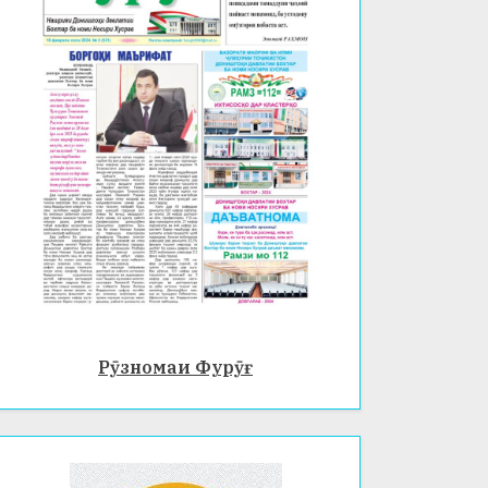
Рӯзномаи Фурӯғ