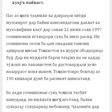
у
вуқӯъ пайваст.
с
Пас аз ҷанги таҳмилӣ ва давраҳои зиёди
р
музокирот дар байни намояндагони давлат ва
а
мухолифини вақт дар санаи 22 июни соли 1997
созишномаи истиқрори сулҳ ба имзо расид. Ин
в
созишнома оғози ба ҳам омадани тамоми
қишрҳои ҷомеаи Тоҷикистон ва шурӯи ободкориҳо
буд. Дар ин муддати барои таърих на он қадар
тӯлонӣ мо тавонистем ба дастовардҳои хеле
назаррасе ноил шавем. Тоҷикистонро бештар аз
190 кишвари дунё ба расмият шинохтанд.
Бо ақди созишномаи сулҳ тоҷикон тасбит
намуданд, ки миллати ҷангҷӯ нестанд, балки
сулҳхоҳу сулҳпарвар мебошанд. Ҷаҳониён дар