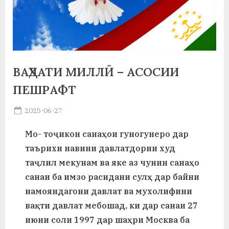
а
н
о
м
ВАҲДАТИ МИЛЛӢ – АСОСИИ
и
ПЕШРАФТ
Н
Posted
2025-06-27
By
on
saidov
о
Мо- тоҷикон санаҳои гуногунеро дар
с
таърихи навини давлатдории худ
и
таҷлил мекунам ва яке аз чунин санаҳо
санаи ба имзо расидани сулҳ дар байни
р
намояндагони давлат ва мухолифини
и
вақти давлат мебошад, ки дар санаи 27
Х
июни соли 1997 дар шаҳри Москва ба