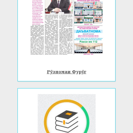
Рӯзномаи Фурӯғ