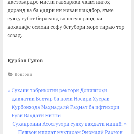
дастовардро мисли гавҳаркаи чашм нигоҳ
доранд ва ба қадри ин меваи шаҳдбор, яъне
сулҳу субот бирасанд ва нагузоранд, ки
нохалафе осмони софу беғубори моро тираю тор
созад.
Қурбон Гулов
Бойгонӣ
Навигация
P
Сухани табрикотии ректори Донишгоҳи
r
давлатии Бохтар ба номи Носири Хусрав
по
e
Қурбонзода Маҳмадалӣ Раҳмат ба ифтихори
записям
v
Рӯзи Ваҳдати миллӣ
i
N
Суханронии Асосгузори сулҳу ваҳдати миллӣ,
o
e
Пешвои миллат муҳтарам Эмомалӣ Раҳмон