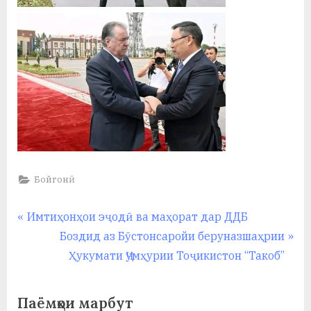
Бойгонӣ
Навигация
P
Имтиҳонҳои эҷодӣ ва маҳорат дар ДДБ
r
N
Боздид аз Бӯстонсаройи беруназшаҳрии
по
e
e
Ҳукумати Ҷумҳурии Тоҷикистон “Такоб”
записям
v
x
i
t
Паёмҳои марбут