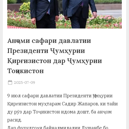
а
н
о
м
Анҷоми сафари давлатии
и
Президенти Ҷумҳурии
Н
Қирғизистон дар Ҷумҳурии
Тоҷикистон
о
с
Posted
2025-07-09
By
on
saidov
и
9 июл сафари давлатии Президенти Ҷумҳурии
р
Қирғизистон муҳтарам Садир Жапаров, ки тайи
и
ду рӯз дар Тоҷикистон идома дошт, ба анҷом
расид.
Х
Дар фурудгоҳи байналмилалии Душанбе бо