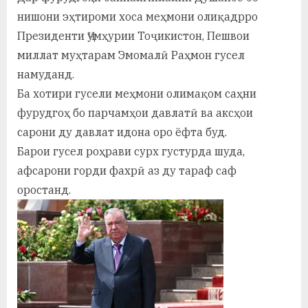
у
нишони эҳтироми хоса меҳмони олиқадрро
с
Президенти Ҷумҳурии Тоҷикистон, Пешвои
миллат муҳтарам Эмомалӣ Раҳмон гусел
р
намуданд.
а
Ба хотири гусели меҳмони олимақом саҳни
в
фурудгоҳ бо парчамҳои давлатӣ ва аксҳои
сарони ду давлат идона оро ёфта буд.
Барои гусел роҳрави сурх густурда шуда,
афсарони горди фахрӣ аз ду тараф саф
оростанд.