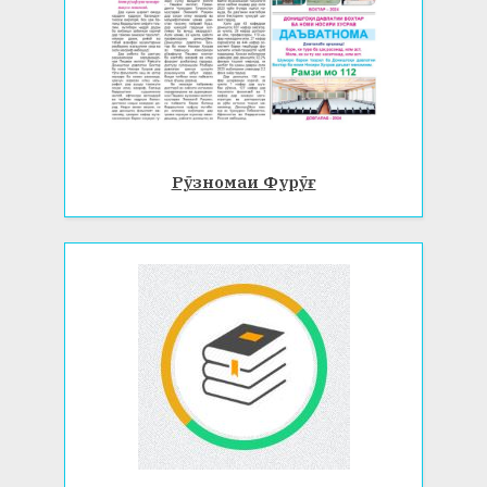
Рӯзномаи Фурӯғ