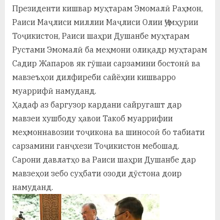
у
Президенти кишвар муҳтарам Эмомалӣ Раҳмон,
с
Раиси Маҷлиси миллии Маҷлиси Олии Ҷумҳурии
Тоҷикистон, Раиси шаҳри Душанбе муҳтарам
р
Рустами Эмомалӣ ба меҳмони олиқадр муҳтарам
а
Садир Жапаров як гӯшаи сарзамини бостонӣ ва
в
мавзеъҳои дилфиреби сайёҳии кишварро
муаррифӣ намуданд.
Ҳадаф аз баргузор кардани сайругашт дар
мавзеи хушбоду ҳавои Такоб муаррифии
меҳмоннавозии тоҷикона ва шиносоӣ бо табиати
сарзамини ганҷхези Тоҷикистон мебошад.
Сарони давлатҳо ва Раиси шаҳри Душанбе дар
мавзеҳои зебо суҳбати озоди дӯстона доир
намуданд.