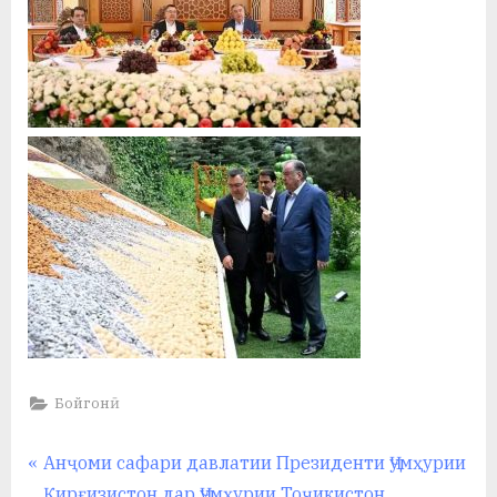
Бойгонӣ
Навигация
P
Анҷоми сафари давлатии Президенти Ҷумҳурии
r
Қирғизистон дар Ҷумҳурии Тоҷикистон