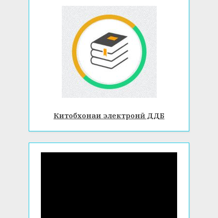
Китобхонаи электронӣ ДДБ