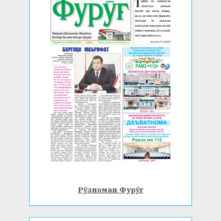
Рӯзномаи Фурӯғ