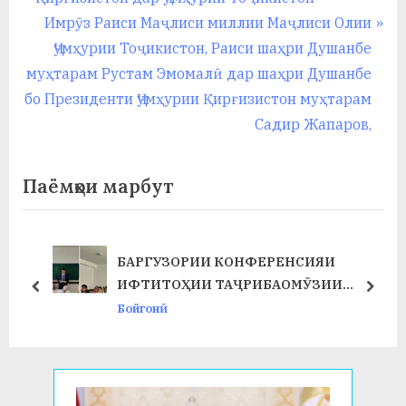
по
e
N
Имрӯз Раиси Маҷлиси миллии Маҷлиси Олии
записям
v
e
Ҷумҳурии Тоҷикистон, Раиси шаҳри Душанбе
i
x
муҳтарам Рустам Эмомалӣ дар шаҳри Душанбе
o
t
бо Президенти Ҷумҳурии Қирғизистон муҳтарам
u
P
Садир Жапаров,
s
o
P
s
Паёмҳои марбут
o
t
s
:
t
БАРГУЗОРИИ КОНФЕРЕНСИЯИ
Т
:
ИФТИТОҲИИ ТАҶРИБАОМӮЗИИ
prev
next
ИСТЕҲСОЛӢ ДАР ФАКУЛТЕТИ ХИМИЯ
Бойгонӣ
ВА БИОЛОГИЯ