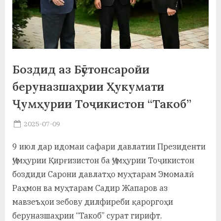
а
н
о
м
Боздид аз Бӯстонсаройи
и
беруназшаҳрии Ҳукумати
Н
Ҷумҳурии Тоҷикистон “Такоб”
о
Posted
2025-07-09
By
on
saidov
с
9 июл дар идомаи сафари давлатии Президенти
и
Ҷумҳурии Қирғизистон ба Ҷумҳурии Тоҷикистон
р
боздиди Сарони давлатҳо муҳтарам Эмомалӣ
Раҳмон ва муҳтарам Садир Жапаров аз
и
мавзеъҳои зебову дилфиреби қароргоҳи
Х
беруназшаҳрии “Такоб” сурат гирифт.