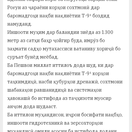
у
Роғун аз ҷараёни корҳои сохтмонӣ дар
с
баромадгоҳи нақби нақлиётии Т-9¹ боздид
р
намуданд.
Иншооти муҳим дар баландии зиёда аз 1300
а
метр аз сатҳи баҳр ҷойгир буда, имрӯз бо
в
заҳмати садҳо мутахассиси ватаниву хориҷӣ бо
суръат бунёд меёбад.
Ба Пешвои миллат иттилоъ дода шуд, ки дар
баромадгоҳи нақби нақлиётии Т-9¹ корҳои
таҳкимдиҳӣ, насби қубурҳои дренажӣ, сохтмони
шабакаҳои равшанидиҳӣ ва системаҳои
ҳавокашӣ бо истифода аз таҷҳизоти муосир
анҷом дода шудааст.
Ба иттилои муҳандисон, иҷрои босифати нақбҳо,
иншооти гидротехникӣ ва зерсохторҳои
муҳандисӣ омили асосии ба истифода додани