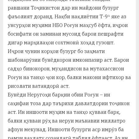
равшани Тоҷикистон дар ин майдони бузург
фаъолият доранд. Нақби нақлиётии Т-9¹ яке аз
унсурҳои муҳими НБО Роғун маҳсуб ёфта, иҷрои
босифати он заминаи мусоид барои пешрафти
дигар марҳилаҳои сохтмонӣ хоҳад гузошт.
Иҷрои чунин корҳои бузург бо заҳмати
шабонарӯзии бунёдкорон имконпазир аст. Барои
садҳо бинокорон, муҳандисон ва мутахассисон
Роғун на танҳо ҷои кор, балки макони ифтихор ва
рисолати ватандорӣ аст.
Бунёди Неругоҳи барқии обии Роғун – ин
саҳифаи тоза дар таърихи давлатдории тоҷикон
аст. Ин иншооти муҳим на танҳо қувваи барқ,
балки қувваи рӯҳ ва неруи маънавии миллатро
афзун мекунад. Иншооти бузурги аср имрӯз ба
рамзи ваҳдату созандагӣ табдил ёфтааст. Аз ин