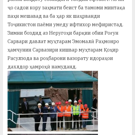
ҷо садои кору заҳмати беист ба тамоми минтақа
паҳн мешавад ва ба ҳар як шаҳрванди
Тоҷикистон паёми умеду ифтихор мефиристад.
Зимни боздид аз Неругоҳи барқии обии Роғун
Сарвари давлат муҳтарам Эмомалӣ Раҳмонро
ҳамчунин Сарвазири кишвар муҳтарам Қоҳир
Расулзода ва роҳбарони вазорату идораҳои
дахлдор ҳамроҳӣ намуданд.