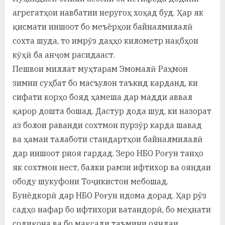
агрегатҳои навбатии неругоҳ хоҳад буд. Ҳар як
қисмати иншоот бо меъёрҳои байналмилалӣ
сохта шуда, то имрӯз даҳҳо километр нақбҳои
кӯҳӣ ба анҷом расидааст.
Пешвои миллат муҳтарам Эмомалӣ Раҳмон
зимни суҳбат бо масъулон таъкид карданд, ки
сифати корҳо бояд ҳамеша дар мадди аввал
қарор дошта бошад. Дастур дода шуд, ки назорат
аз болои раванди сохтмон пурзӯр карда шавад
ва ҳамаи талаботи стандартҳои байналмилалӣ
дар иншоот риоя гардад. Зеро НБО Роғун танҳо
як сохтмон нест, балки рамзи ифтихор ва ояндаи
ободу шукуфони Тоҷикистон мебошад.
Бунёдкорӣ дар НБО Роғун идома дорад. Ҳар рӯз
садҳо нафар бо ифтихори ватандорӣ, бо меҳнати
содиқона ва бо мақсади таъмини ояндаи