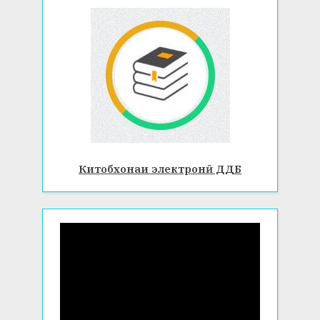
Китобхонаи электронӣ ДДБ