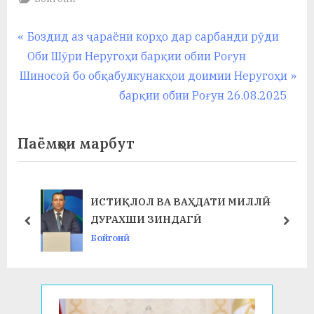
Навигация
P
Боздид аз ҷараёни корҳо дар сарбанди рӯди
r
Оби Шӯри Неругоҳи барқии обии Роғун
по
N
e
Шиносоӣ бо обқабулкунакҳои доимии Неругоҳи
записям
e
v
барқии обии Роғун 26.08.2025
x
i
t
o
Паёмҳои марбут
P
u
o
s
s
P
ИСТИҚЛОЛ ВА ВАҲДАТИ МИЛЛӢ –
t
o
ДУРАХШИ ЗИНДАГӢ
prev
next
:
s
Бойгонӣ
t
: