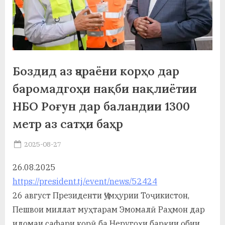
а
н
о
м
Боздид аз ҷараёни корҳо дар
и
баромадгоҳи нақби нақлиётии
Н
НБО Роғун дар баландии 1300
о
метр аз сатҳи баҳр
с
Posted
2025-08-27
By
on
saidov
и
26.08.2025
р
https://president.tj/event/news/52424
и
26 август Президенти Ҷумҳурии Тоҷикистон,
Пешвои миллат муҳтарам Эмомалӣ Раҳмон дар
Х
идомаи сафари корӣ ба Неругоҳи барқии обии