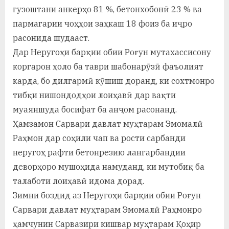
гузоштани анкерҳо 81 %, бетонхобонӣ 23 % ва
пармагарии чоҳҳои заҳкаш 18 фоиз ба иҷро
расонида шудааст.
Дар Неругоҳи барқии обии Роғун мутахассисону
коргарон ҳоло ба таври шабонарӯзӣ фаъолият
карда, бо дилгармӣ кӯшиш доранд, ки сохтмонро
тибқи нишондодҳои лоиҳавӣ дар вақти
муаяншуда босифат ба анҷом расонанд.
Ҳамзамон Сарвари давлат муҳтарам Эмомалӣ
Раҳмон дар соҳили чап ва рости сарбанди
неругоҳ рафти бетонрезию лангарбандии
деворҳоро мушоҳида намуданд, ки мутобиқ ба
талаботи лоиҳавӣ идома дорад.
Зимни боздид аз Неругоҳи барқии обии Роғун
Сарвари давлат муҳтарам Эмомалӣ Раҳмонро
ҳамчунин Сарвазири кишвар муҳтарам Қоҳир