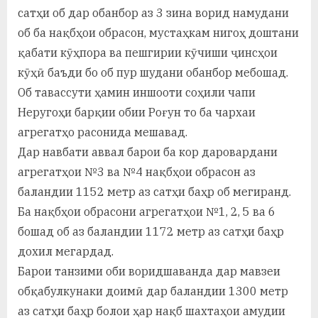
у
сатҳи об дар обанбор аз 3 зина ворид намудани
с
об ба нақбҳои обрасон, мустаҳкам нигоҳ доштани
қабати кӯҳпора ва пешгирии кӯчиши ҷинсҳои
р
кӯҳӣ баъди бо об пур шудани обанбор мебошад.
а
Об тавассути ҳамин иншооти соҳили чапи
в
Неругоҳи барқии обии Роғун то ба чархаи
агрегатҳо расонида мешавад.
Дар навбати аввал барои ба кор даровардани
агрегатҳои №3 ва №4 нақбҳои обрасон аз
баландии 1152 метр аз сатҳи баҳр об мегиранд.
Ба нақбҳои обрасони агрегатҳои №1, 2, 5 ва 6
бошад об аз баландии 1172 метр аз сатҳи баҳр
дохил мегардад.
Барои танзими оби воридшаванда дар мавзеи
обқабулкунаки доимӣ дар баландии 1300 метр
аз сатҳи баҳр болои ҳар нақб шахтаҳои амудии