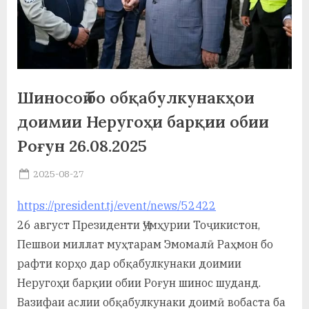
а
н
о
м
Шиносоӣ бо обқабулкунакҳои
и
доимии Неругоҳи барқии обии
Н
Роғун 26.08.2025
о
Posted
2025-08-27
By
on
saidov
с
https://president.tj/event/news/52422
и
26 август Президенти Ҷумҳурии Тоҷикистон,
р
Пешвои миллат муҳтарам Эмомалӣ Раҳмон бо
рафти корҳо дар обқабулкунаки доимии
и
Неругоҳи барқии обии Роғун шинос шуданд.
Х
Вазифаи аслии обқабулкунаки доимӣ вобаста ба