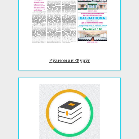
Рӯзномаи Фурӯғ