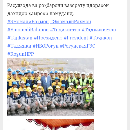
Расулзода ва роҳбарони вазорату идораҳои
дахлдор ҳамроҳӣ намуданд.
#ЭмомалӣРаҳмон
#ЭмомалиРахмон
#EmomaliRahmon
#Тоҷикистон
#Таджикистан
#Tajikistan
#Президент
#President
#Тоҷикон
#Таджики
#НБОРоғун
#РогунскаяГЭС
#RogunHPP