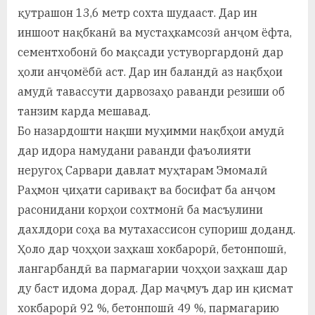
қутрашон 13,6 метр сохта шудааст. Дар ин
иншоот нақбканӣ ва мустаҳкамсозӣ анҷом ёфта,
сементхобонӣ бо мақсади устуворгардонӣ дар
ҳоли анҷомёбӣ аст. Дар ин баландӣ аз нақбҳои
амудӣ тавассути дарвозаҳо раванди резиши об
танзим карда мешавад.
Бо назардошти нақши муҳимми нақбҳои амудӣ
дар идора намудани раванди фаъолияти
неругоҳ Сарвари давлат муҳтарам Эмомалӣ
Раҳмон ҷиҳати саривақт ва босифат ба анҷом
расонидани корҳои сохтмонӣ ба масъулини
дахлдори соҳа ва мутахассисон супориш доданд.
Ҳоло дар чоҳҳои заҳкаш хокбарорӣ, бетонпошӣ,
лангарбандӣ ва пармагарии чоҳҳои заҳкаш дар
ду баст идома дорад. Дар маҷмуъ дар ин қисмат
хокбарорӣ 92 %, бетонпошӣ 49 %, пармагарию