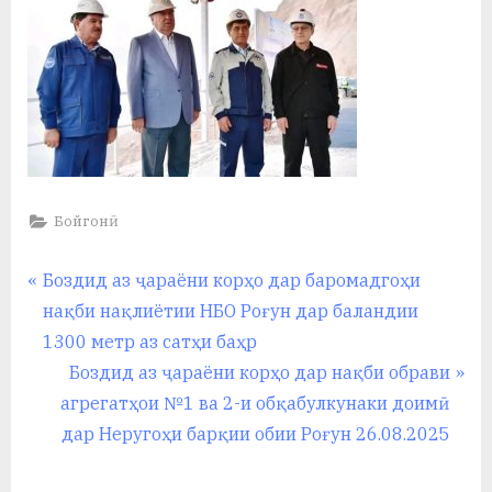
Бойгонӣ
Навигация
P
Боздид аз ҷараёни корҳо дар баромадгоҳи
r
нақби нақлиётии НБО Роғун дар баландии
по
e
1300 метр аз сатҳи баҳр
записям
v
N
Боздид аз ҷараёни корҳо дар нақби обрави
i
e
агрегатҳои №1 ва 2-и обқабулкунаки доимӣ
o
x
дар Неругоҳи барқии обии Роғун 26.08.2025
u
t