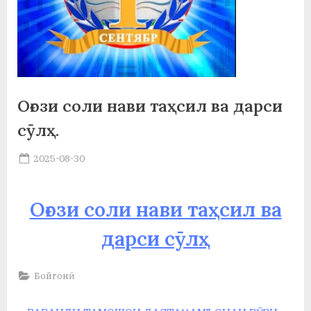
а
н
о
м
Оғози соли нави таҳсил ва дарси
и
сӯлҳ.
Н
Posted
2025-08-30
о
By
on
saidov
с
Оғози соли нави таҳсил ва
и
дарси сӯлҳ
р
и
Бойгонӣ
Х