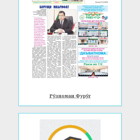
Рӯзномаи Фурӯғ