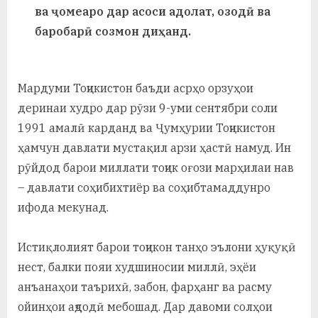
у
ва ҷомеаро дар асоси адолат, озодӣ ва
баробарӣ созмон диҳанд.
с
р
а
Мардуми Тоҷикистон баъди асрҳо орзуҳои
деринаи худро дар рӯзи 9-уми сентябри соли
в
1991 амалӣ карданд ва Ҷумҳурии Тоҷикистон
ҳамчун давлати мустақил арзи ҳастӣ намуд. Ин
рӯйдод барои миллати тоҷик оғози марҳилаи нав
– давлати соҳибихтиёр ва соҳибтамаддунро
ифода мекунад.
Истиқлолият барои тоҷикон танҳо эълони ҳуқуқӣ
нест, балки пояи худшиносии миллӣ, эҳёи
анъанаҳои таърихӣ, забон, фарҳанг ва расму
ойинҳои аҷдодӣ мебошад. Дар давоми солҳои