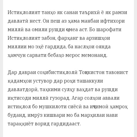
Истиқлолият танҳо як санаи таърихӣ ё як рамзи
давлатӣ нест. Он пеш аз ҳама манбаи ифтихори
миллӣ ва омили рушди ҷомеа аст. Бо шарофати
Истиқлолият забон, фарҳанг ва арзишҳои
миллии мо эҳё гардида, ба наслҳои оянда
ҳамчун сарвати бебаҳо мерос мемонанд.
Дар давраи соҳибистиқлолӣ Тоҷикистон тавонист
қадамҳои устувор дар роҳи ташаккули
давлатдорӣ, таҳкими сулҳу ваҳдат ва рушди
иқтисоди миллӣ гузорад. Агар солҳои аввали
истиқлол бо мушкилоти сиёсӣ ва иҷтимоӣ ҳамроҳ
буданд, имрӯз кишвари мо ба марҳилаи нави
тараққиёт ворид гардидааст.