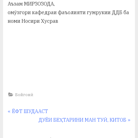
Аъзам МИРЗОЗОДА,
омӯзгори кафедраи фаъолияти гумрукии ДДБ ба
номи Носири Хусрав
Бойгонӣ
Навигация
P
ЁФТ ШУДААСТ
r
N
ДУЁИ БЕҲТАРИНИ МАН ТУӢ, КИТОБ
по
e
e
v
x