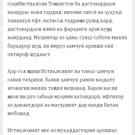
соҳибистиқлоли Тоҷикистон ба дастовардҳои
назаррас ноил гардид: низоми сиёсӣ ва ҳуқуқӣ
ташаккул ёфт, иқтисод тадриҷан рушд кард,
дастовардҳои илмӣ ва фарҳангӣ арзи вуҷуд
намуданд. Муҳимтар аз ҳама, сулҳу суботи миллӣ
барқарор шуд, ки имрӯз ҳамчун арзиши олӣ
эътироф шудааст.
Ҳар сол ҷашни Истиқлолият на танҳо ҳамчун
санаи таърихӣ, балки ҳамчун рамзи ваҳдату
ягонагии миллӣ таҷлил мешавад. Барои насли
ҷавон ин рӯз сабақи муҳими ватандорӣ, ифтихор
аз давлатдорӣ ва масъулият дар назди Ватан
мебошад.
Истиқлолият яке аз муқаддастарин арзишҳо