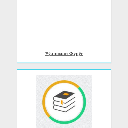
Рӯзномаи Фурӯғ