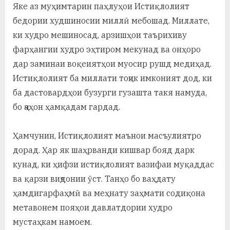
Яке аз муҳимтарин паҳлуҳои Истиқлолият
бедории худшиносии миллӣ мебошад. Миллате,
ки худро мешиносад, арзишҳои таърихиву
фарҳангии худро эҳтиром мекунад ва онҳоро
дар заминаи воқеиятҳои муосир рушд медиҳад.
Истиқлолият ба миллати тоҷик имконият дод, ки
ба дастовардҳои бузурги гузашта такя намуда,
бо ҷаҳон ҳамқадам гардад.
Ҳамчунин, Истиқлолият маънои масъулиятро
дорад. Ҳар як шаҳрванди кишвар бояд дарк
кунад, ки ҳифзи истиқлолият вазифаи муқаддас
ва қарзи виҷдонии ӯст. Танҳо бо ваҳдату
ҳамдигарфаҳмӣ ва меҳнату заҳмати содиқона
метавонем пояҳои давлатдории худро
мустаҳкам намоем.