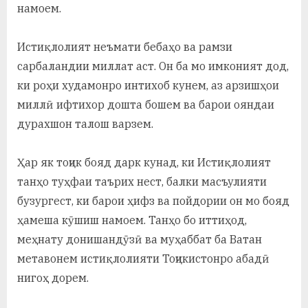
намоем.
Истиқлолият неъмати бебаҳо ва рамзи
сарбаландии миллат аст. Он ба мо имконият дод,
ки роҳи худамонро интихоб кунем, аз арзишҳои
миллӣ ифтихор дошта бошем ва барои ояндаи
дурахшон талош варзем.
Ҳар як тоҷик бояд дарк кунад, ки Истиқлолият
танҳо туҳфаи таърих нест, балки масъулияти
бузургест, ки барои ҳифз ва пойдории он мо бояд
ҳамеша кӯшиш намоем. Танҳо бо иттиҳод,
меҳнату донишандӯзӣ ва муҳаббат ба Ватан
метавонем истиқлолияти Тоҷикистонро абадӣ
нигоҳ дорем.