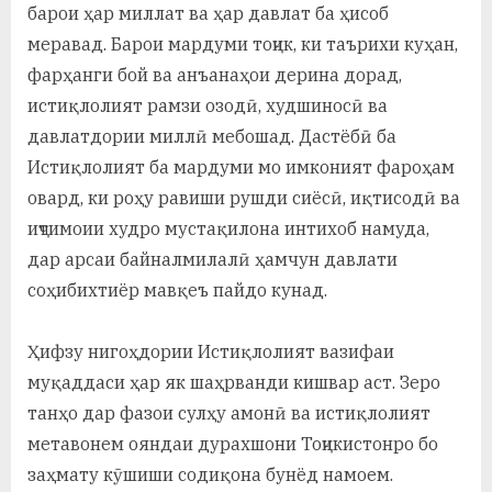
барои ҳар миллат ва ҳар давлат ба ҳисоб
меравад. Барои мардуми тоҷик, ки таърихи куҳан,
фарҳанги бой ва анъанаҳои дерина дорад,
истиқлолият рамзи озодӣ, худшиносӣ ва
давлатдории миллӣ мебошад. Дастёбӣ ба
Истиқлолият ба мардуми мо имконият фароҳам
овард, ки роҳу равиши рушди сиёсӣ, иқтисодӣ ва
иҷтимоии худро мустақилона интихоб намуда,
дар арсаи байналмилалӣ ҳамчун давлати
соҳибихтиёр мавқеъ пайдо кунад.
Ҳифзу нигоҳдории Истиқлолият вазифаи
муқаддаси ҳар як шаҳрванди кишвар аст. Зеро
танҳо дар фазои сулҳу амонӣ ва истиқлолият
метавонем ояндаи дурахшони Тоҷикистонро бо
заҳмату кӯшиши содиқона бунёд намоем.