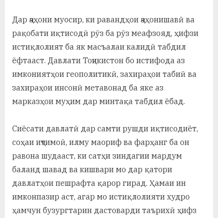
Дар ҷаҳони муосир, ки равандҳои ҷаҳонишавӣ ва
рақобати иқтисодӣ рӯз ба рӯз меафзояд, ҳифзи
истиқлолият ба як масъалаи калидӣ табдил
ёфтааст. Давлати Тоҷикистон бо истифода аз
имкониятҳои геополитикӣ, захираҳои табиӣ ва
захираҳои инсонӣ метавонад ба яке аз
марказҳои муҳим дар минтақа табдил ёбад.
Сиёсати давлатӣ дар самти рушди иқтисодиёт,
соҳаи иҷтимоӣ, илму маориф ва фарҳанг ба он
равона шудааст, ки сатҳи зиндагии мардум
баланд шавад ва кишвари мо дар қатори
давлатҳои пешрафта қарор гирад. Ҳамаи ин
имконпазир аст, агар мо истиқлолияти худро
ҳамчун бузургтарин дастоварди таърихӣ ҳифз