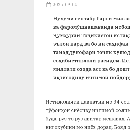
и
Posted
2025-09-04
By
on
saidov
Х
Нуҳуми сентябр барои милла
у
ва фаромӯшнашаванда мебоша
Ҷумҳурии Тоҷикистон истиқ
с
эълон кард ва бо ин саҳифаи
р
тамаддунофари тоҷик кушода
а
соҳибистиқлолӣ расидем. Ис
в
миллати озода аст ва бо дош
иқтисодиву иҷтимоӣ пойдору
Истиқлолияти давлатии мо 34-сола
тӯфонҳои сиёсиву иҷтимоӣ солим 
буда, рӯз то рӯз қавитар мешавад.
нигоҳубини мо ниёз дорад. Бояд о