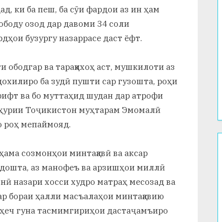
д, ки ба пеш, ба сӯи фардои аз ин ҳам
ободу озод дар давоми 34 соли
дҳои бузургу назаррасе даст ёфт.
 ободгар ва тараққихоҳ аст, мушкилоти аз
охилиро ба зудӣ пушти сар гузошта, роҳи
рифт ва бо муттаҳид шудан дар атрофи
ҳурии Тоҷикистон муҳтарам Эмомалӣ
ҳо роҳ мепаймояд.
ама созмонҳои минтақавӣ ва аксар
дошта, аз манофеъ ва арзишҳои миллӣ
нӣ назари хосси худро матраҳ месозад ва
р бораи ҳалли масъалаҳои минтақавию
н ҳеч гуна тасмимгириҳои дастаҷамъиро