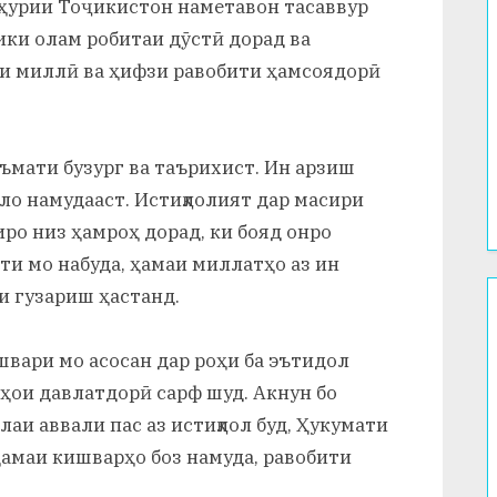
мҳурии Тоҷикистон наметавон тасаввур
ики олам робитаи дӯстӣ дорад ва
еи миллӣ ва ҳифзи равобити ҳамсоядорӣ
ъмати бузург ва таърихист. Ин арзиш
ло намудааст. Истиқлолият дар масири
ро низ ҳамроҳ дорад, ки бояд онро
ти мо набуда, ҳамаи миллатҳо аз ин
и гузариш ҳастанд.
швари мо асосан дар роҳи ба эътидол
ҳои давлатдорӣ сарф шуд. Акнун бо
лаи аввали пас аз истиқлол буд, Ҳукумати
ҳамаи кишварҳо боз намуда, равобити