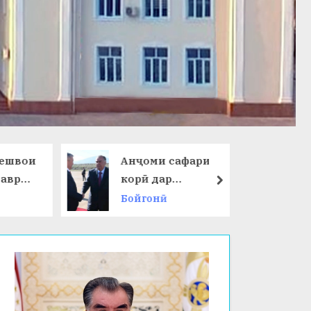
ешвои
Анҷоми сафари
даври
корӣ дар
next
Ҷумҳурии
Бойгонӣ
 ҷаҳон
Қирғизистон