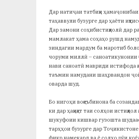
Дар натиҷаи татбиқи ҳамаҷониба
таҳаввули бузурге дар ҳаёти иқти
Дар замони соҳибистиқлолӣ дар 
мамлакат ҳама соҳаҳо рушд намуд
зиндагии мардум ба маротиб бол
чоруми миллӣ – саноатикунонии 
нави саноатӣ мавриди истифода қ
таъмин намудани шаҳрвандон ҷо
оварда шуд.
Бо нигоҳи воқеъбинона ба созанда
ки дар ҳақиқат таи солҳои истиқло
шукуфоии кишвар гузошта шудааст.
тарҳҳои бузурге дар Тоҷикистоне 
фикр намекард ва ё солҳо рӯи коѓ