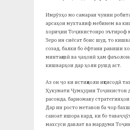
Имрӯзҳо мо самараи чунин робит
арсаҳои мухталиф мебинем ва ки
хориҷии Тоҷикистонро эътироф м
Зеро ин сиёсат боис шуд, то кишв
созад, балки бо ёфтани равиши х
минтақавӣ ва ҷаҳонӣ ҳам фаъолон
кишварҳои дар ҳоли рушд аст.
Аз он ҷо ки истиқлоли иқтисодӣ т
Ҳукумати Ҷумҳурии Тоҷикистон д
расонда, барномаву стратегияҳои
Дар ин росто метавон ба чор бахш:
саноат ишора кард, ки бо таваҷҷ
махсуси давлат ва мардуми Тоҷик