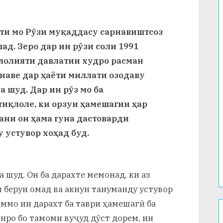
ти мо Рӯзи муқаддасу сарнавиштсоз
д. Зеро дар ин рӯзи соли 1991
лолияти давлатии худро расман
 наве дар ҳаёти миллати озодаву
 шуд. Дар ин рӯз мо ба
тиқлоле, ки орзуи ҳамешагии ҳар
тани он ҳама гуна дастоварди
 устувор хоҳад буд.
 шуд. Он ба дарахте мемонад, ки аз
берун омад ва акнун тануманду устувор
 Аммо ин дарахт ба таври ҳамешагӣ ба
нро бо тамоми вуҷуд дӯст дорем, ин