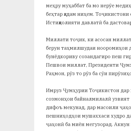
меҳру муҳаббат ба мо нерӯе медиҳа
беҳтар қадам ниҳем. Тоҷикистони 
Истиқлолияти давлатӣ ба дастовар
Миллати тоҷик, ки асосан миллати
берун таҳмилшудаи нооромиҳои д
бунёдкориву созандагиро пеш ги
Пешвои миллат, Президенти Ҷум
Раҳмон, рӯз то рӯз ба сӯи пирӯзи
Имруз Ҷумҳурии Тоҷикистон дар ҳ
созмонҳои байналмилалӣ узвият 
дифоъ мекунад, дар масоили ҷаҳо
пешниҳодҳои мушаххаси худро да
ҷаҳонӣ ба миён мегузорад. Акну