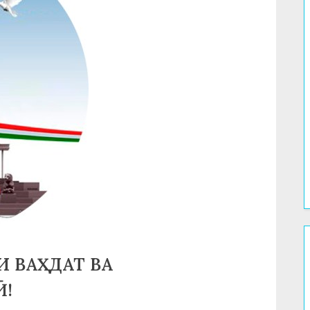
И ВАҲДАТ ВА
Ӣ!