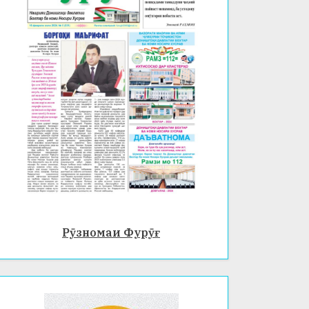
Рӯзномаи Фурӯғ