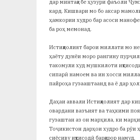
дар минтақа бе ҳузури фаъоли Ҷу
кард. Кишвари мо бо аксар мамол
ҳамкории худро бар асоси маноф
ба роҳ мемонад.
Истиқлолият барои миллати мо не
ҳаёту дунёи моро рангину пурҷил
такомули худ мушкилоти иқтисоди
сипарӣ намоем ва ин хосси милла
пайроҳа гузааштаанд ва ё дар ҳол
Даҳаи аввали Истиқлолият дар ки
овардани вазъият ва таҳкими поя
гузаштан аз он марҳила, ки марҳи
Тоҷикистон дарҳои худро ба рӯи 
сиёсиву иқтисодӣ барқарор намуд.