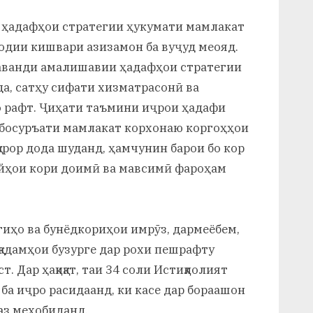
и ҳадафҳои стратегии ҳукумати мамлакат
содии кишвари азизамон ба вуҷуд меояд.
раванди амалишавии ҳадафҳои стратегии
а, сатҳу сифати хизматрасонӣ ва
о рафт. Ҷиҳати таъмини иҷрои ҳадафи
босуръати мамлакат корхонаю коргоҳҳои
арор дода шуданд, ҳамчунин барои бо кор
йҳои кори доимӣ ва мавсимӣ фароҳам
гиҳо ва бунёдкориҳои имрӯз, дармеёбем,
л қадамҳои бузурге дар рохи пешрафту
 Дар ҳақиқат, таи 34 соли Истиқлолият
ба иҷро расидаанд, ки касе дар бораашон
аз мехобиданд.