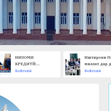
НИЗОМИ
Иштироки П
КРЕДИТӢ:
миллат дар 
ТАЛАБОТИ ЗАМОН
ниҳоии
Бойгонӣ
Бойгонӣ
ВА ИМКОНОТИ
Чемпионати
НАВ