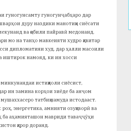
аи гуногунсамту гуногунҷабҳаро дар
шварҳои дуру наздики манотиқи сиёсати
екунанд ва қобили пайравӣ медонанд.
ари мо на танҳо мавкеияти худро қавитар
осси дипломатияи худ, дар ҳалли масоили
а иштирок намояд, ки ин хосси
азминкунандаи истиқлоли сиёсист,
ар ин замина корҳои зиёде ба анҷом
 мушаххасеро татбиқ намуда истодааст.
 роҳ, энергетика, амнияти озуқаворӣ ва
ӯҳ ба аҳамияташон мавриди таваҷҷӯҳи
истон қарор доранд.