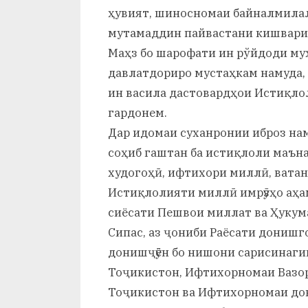
ҳувият, шиносномаи байналмилал
мутамаддин пайвастани кишвари
Маҳз бо шарофати ин рўйдоди му
давлатдориро мустаҳкам намуда, 
ин васила дастовардҳои Истиқло
гардонем.
Дар идомаи суханронии иброз нам
соҳиб гаштан ба истиқлоли маън
худогоҳӣ, ифтихори миллӣ, вата
Истиқлолияти миллӣ имрӯзҳо аҳам
сиёсати Пешвои миллат ва Ҳукум
Сипас, аз ҷониби Раёсати донишго
донишҷӯён бо нишони сарисинаг
Тоҷикистон, Ифтихорномаи Вазо
Тоҷикистон ва Ифтихорномаи до