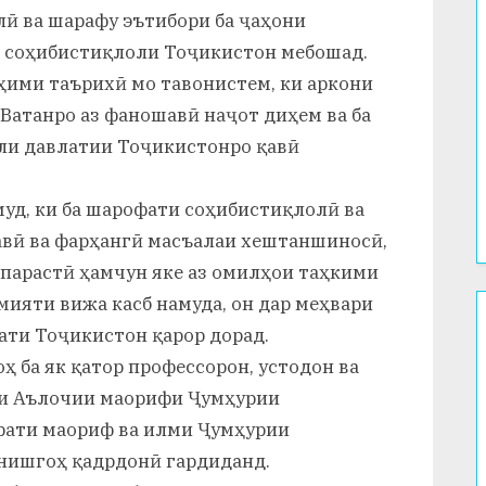
ӣ ва шарафу эътибори ба ҷаҳони
 соҳибистиқлоли Тоҷикистон мебошад.
ҳими таърихӣ мо тавонистем, ки аркони
Ватанро аз фаношавӣ наҷот диҳем ва ба
ли давлатии Тоҷикистонро қавӣ
уд, ки ба шарофати соҳибистиқлолӣ ва
авӣ ва фарҳангӣ масъалаи хештаншиносӣ,
нпарастӣ ҳамчун яке аз омилҳои таҳкими
ияти вижа касб намуда, он дар меҳвари
ати Тоҷикистон қарор дорад.
ҳ ба як қатор профессорон, устодон ва
ии Аълочии маорифи Ҷумҳурии
рати маориф ва илми Ҷумҳурии
нишгоҳ қадрдонӣ гардиданд.