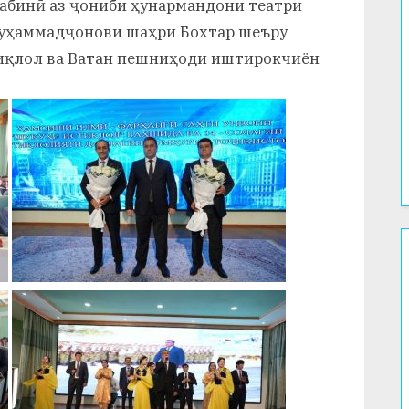
рабинӣ аз ҷониби ҳунармандони театри
Муҳаммадҷонови шаҳри Бохтар шеъру
тиқлол ва Ватан пешниҳоди иштирокчиён