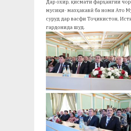
Дар охир, қисмати фарҳангии чо
мусиқи- мазҳакавӣ ба номи Ато 
суруд дар васфи Тоҷикистон, Ис
гардонида шуд.