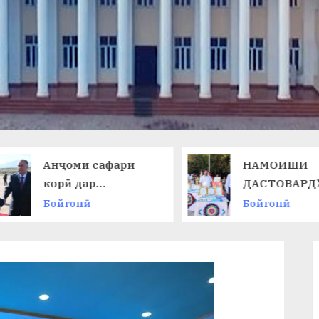
Анҷоми сафари
НАМОИШИ
корӣ дар
ДАСТОВАРД
Ҷумҳурии
ОМӮЗГОРОН
Бойгонӣ
Бойгонӣ
Қирғизистон