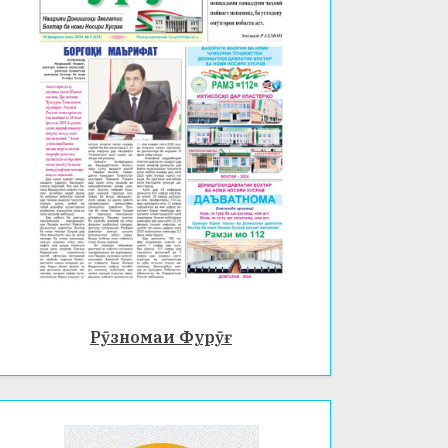
Рӯзномаи Фурӯғ