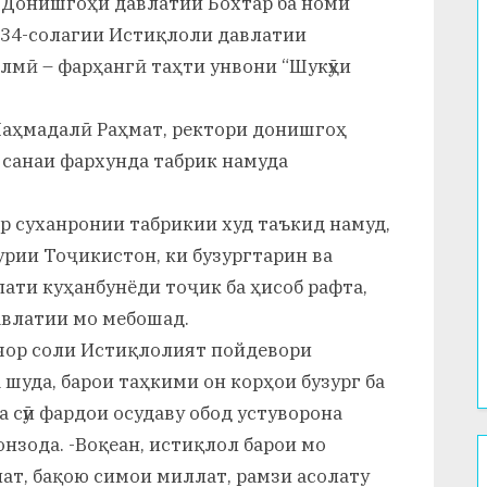
и Донишгоҳи давлатии Бохтар ба номи
 34-солагии Истиқлоли давлатии
мӣ – фарҳангӣ таҳти унвони “Шукӯҳи
аҳмадалӣ Раҳмат, ректори донишгоҳ
 санаи фархунда табрик намуда
р суханронии табрикии худ таъкид намуд,
рии Тоҷикистон, ки бузургтарин ва
ати куҳанбунёди тоҷик ба ҳисоб рафта,
влатии мо мебошад.
 чор соли Истиқлолият пойдевори
уда, барои таҳкими он корҳои бузург ба
а сӯи фардои осудаву обод устуворона
онзода. -Воқеан, истиқлол барои мо
ат, бақою симои миллат, рамзи асолату