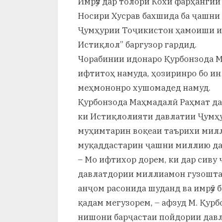
Имрӯз дар толори Кохи фарҳанги
и
Носири Хусрав бахшида ба ҷашни
Х
Ҷумҳурии Тоҷикистон ҳамоиши ил
у
Истиқлол” баргузор гардид.
Чорабинии идонаро Қурбонзода М
с
ифтитоҳ намуда, ҳозиринро бо ин
р
меҳмононро хушомадед намуд.
а
Қурбонзода Маҳмадалӣ Раҳмат да
ки Истиқлолияти давлатии Ҷумҳу
в
муҳимтарин воқеаи таърихи милл
муқаддастарин ҷашни миллию да
– Мо ифтихор дорем, ки дар сиву
давлатдории миллиамон гузошта ш
анҷом расонида шуданд ва имрӯз б
қадам мегузорем, – афзуд М. Қурб
нишони барҷастаи пойдории давл