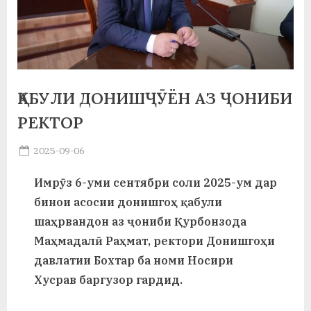
а
н
о
м
ҚАБУЛИ ДОНИШҶӮЁН АЗ ҶОНИБИ
и
РЕКТОР
Н
Posted
2025-09-06
By
on
saidov
о
Имрӯз 6-уми сентябри соли 2025-ум дар
с
бинои асосии донишгоҳ қабули
и
шаҳрвандон аз ҷониби Қурбонзода
Маҳмадалӣ Раҳмат, ректори Донишгоҳи
р
давлатии Бохтар ба номи Носири
и
Хусрав баргузор гардид.
Х