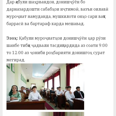
Дар қабули шаҳрвандон, донишҷӯён бо
у
дарназардошти сабабҳои иҷтимоӣ, вазъи оилавӣ
с
муроҷиат намуданда, мушкилоти онҳо сари вақт
р
баррасӣ ва бартараф карда мешавад.
а
Эзоҳ:
Қабули муроҷиатҳои донишҷӯён ҳар рӯзи
в
шанбе тибқи ҷадвали тасдиқгардида аз соати 9:00
то 12:00 аз ҷониби роҳбарияти донишгоҳ сурат
мегирад.