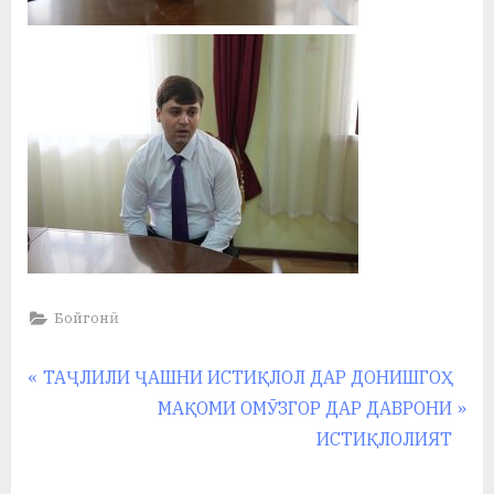
Бойгонӣ
Навигация
P
ТАҶЛИЛИ ҶАШНИ ИСТИҚЛОЛ ДАР ДОНИШГОҲ
r
N
МАҚОМИ ОМӮЗГОР ДАР ДАВРОНИ
по
e
e
ИСТИҚЛОЛИЯТ
записям
v
x