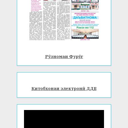
Рӯзномаи Фурӯғ
Китобхонаи электронӣ ДДБ