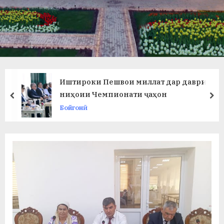
в
л
а
т
и
Иштироки Пешвои миллат дар даври
и
ниҳоии Чемпионати ҷаҳон
prev
ne
Бойгонӣ
Б
о
х
т
а
р
б