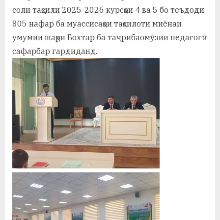
соли таҳсили 2025-2026 курсҳои 4 ва 5 бо теъдоди
805 нафар ба муассисаҳои таҳсилоти миёнаи
умумии шаҳри Бохтар ба таҷрибаомӯзии педагогӣ
сафарбар гардиданд.