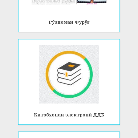
Рӯзномаи Фурӯғ
Китобхонаи электронӣ ДДБ