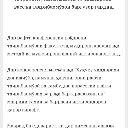
у
васеъи таҷрибаомӯзон баргузор гардид.
с
р
а
Дар рафти конференсия роҳбарони
в
таҷрибаомӯзии факултетҳо, мудирони кафедраҳои
методӣ ва мушовирони фаннӣ иштирок доштанд.
Дар конференсия масъалаҳои “Ҳуқуқу уҳдадориҳои
донишҷӯён, намунаи ҳуҷатнигории рафти
таҷрибаомӯзӣ ва камбудию норасогии рафти
таҷрибаомӯзиҳо ва роҳҳои бартарафсозии он”
мавриди таҳлил ва баррасии иштирокдорон
қарор гирифт.
Маврид ба ёдоварист, ки дар нимсолаи аввали