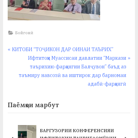
Бойгонӣ
Навигация
P
КИТОБИ “ТОҶИКОН ДАР ОИНАИ ТАЪРИХ”
r
N
Ифтитоҳи Муассисаи давлатии “Маркази
по
e
e
таърихию фарҳангии Балҷувон” баъд аз
записям
v
x
таъмиру навсозӣ ва иштирок дар барномаи
i
t
адабӣ-фарҳангӣ
o
P
u
o
Паёмҳои марбут
s
s
P
t
o
:
БАРГУЗОРИИ КОНФЕРЕНСИЯИ
Т
s