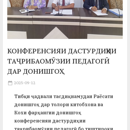
а
н
о
м
и
КОНФЕРЕНСИЯИ ДАСТУРДИҲИИ
Н
ТАҶРИБАОМӮЗИИ ПЕДАГОГӢ
ДАР ДОНИШГОҲ
о
с
Posted
2025-09-12
By
on
saidov
и
Тибқи ҷадвали тасдиқнамудаи Раёсати
р
донишгоҳ дар толори китобхона ва
и
Кохи фарҳангии донишгоҳ
конференсияи дастурдиҳии
Х
таҷрибаомӯзии педагогӣ бо тиштироки