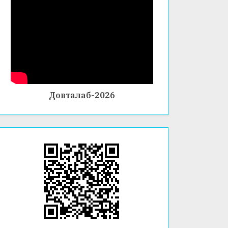
Г
Довталаб-2026