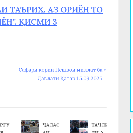
АИ ТАЪРИХ. АЗ ОРИЁН ТО
Н”. ҚИСМИ 3
N
Сафари кории Пешвои миллат ба
e
Давлати Қатар 15.09.2025
x
t
P
o
s
ҶАЛАС
ТАҶЛИ
33-
t
АИ
ЛИ
СОЛИ