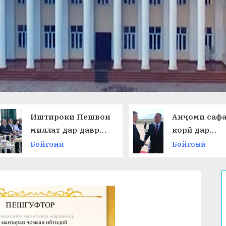
Иштироки Пешвои
Анҷоми саф
миллат дар даври
корӣ дар
ниҳоии
Ҷумҳурии
Бойгонӣ
Бойгонӣ
Чемпионати ҷаҳон
Қирғизисто