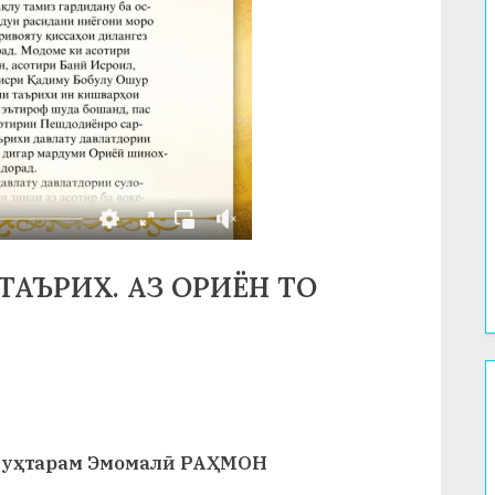
ТАЪРИХ. АЗ ОРИЁН ТО
 муҳтарам Эмомалӣ РАҲМОН