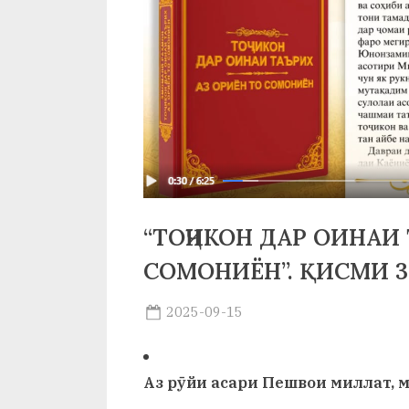
р
б
а
н
о
м
и
“ТОҶИКОН ДАР ОИНАИ 
Н
СОМОНИЁН”. ҚИСМИ 3
о
Posted
с
2025-09-15
By
on
saidov
и
р
Аз рӯйи асари Пешвои миллат,