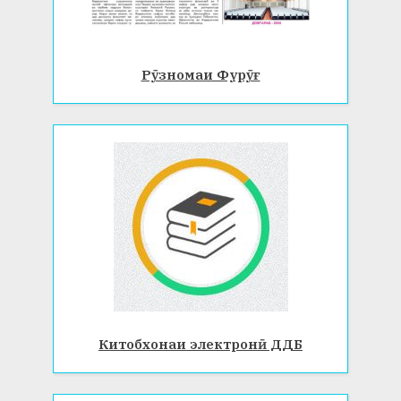
Рӯзномаи Фурӯғ
Китобхонаи электронӣ ДДБ