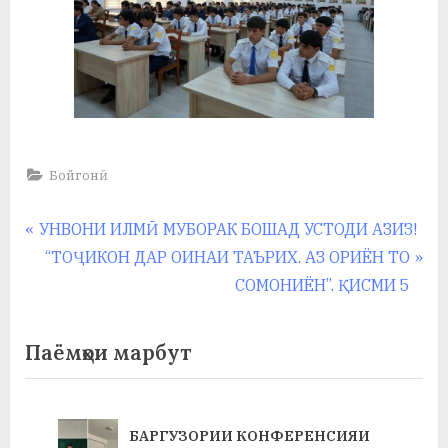
у
с
р
а
в
Бойгонӣ
Навигация
P
УНВОНИ ИЛМӢ МУБОРАК БОШАД УСТОДИ АЗИЗ!
r
N
“ТОҶИКОН ДАР ОИНАИ ТАЪРИХ. АЗ ОРИЁН ТО
по
e
e
СОМОНИЁН”. ҚИСМИ 5
записям
v
x
i
t
Паёмҳои марбут
o
P
u
o
s
s
БАРГУЗОРИИ КОНФЕРЕНСИЯИ