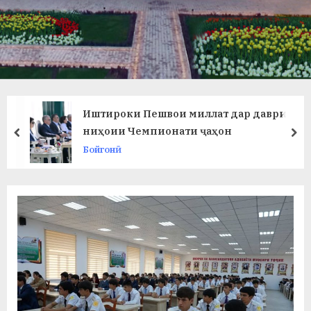
в
л
а
т
и
Иштироки Пешвои миллат дар даври
и
ниҳоии Чемпионати ҷаҳон
prev
ne
Бойгонӣ
Б
о
х
т
а
р
б