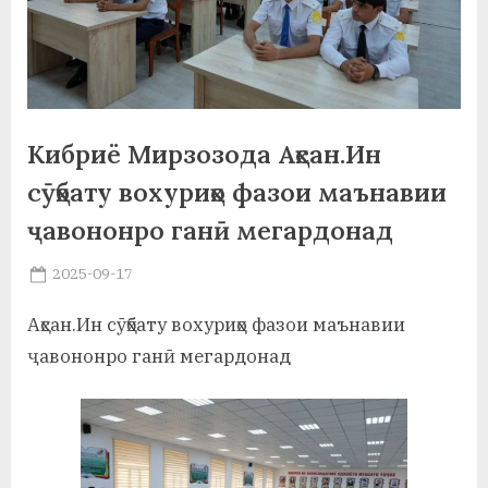
а
н
о
м
Кибриё Мирзозода Аҳсан.Ин
и
сӯҳбату вохуриҳо фазои маънавии
Н
ҷавононро ганӣ мегардонад
о
Posted
2025-09-17
By
on
saidov
с
Аҳсан.Ин сӯҳбату вохуриҳо фазои маънавии
и
ҷавононро ганӣ мегардонад
р
и
Х