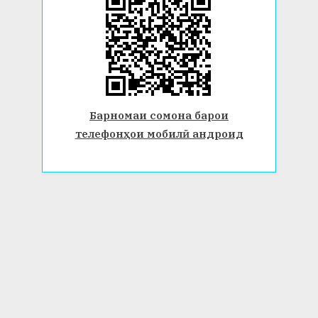
Барномаи сомона барои
телефонҳои мобилӣ андроид
© 2026 Донишгоҳи давлатии Бохтар ба номи Носири Хусрав.
Ҳамаи ҳуқуқ маҳфуз аст. www.btsu.tj