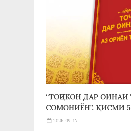
р
б
а
н
о
м
и
Н
о
“ТОҶИКОН ДАР ОИНАИ 
с
СОМОНИЁН”. ҚИСМИ 5
и
Posted
2025-09-17
р
By
on
saidov