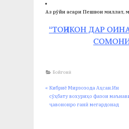
и
Аз рӯйи асари Пешвои миллат,
Х
у
“ТОҶИКОН ДАР ОИН
с
СОМОНИЁ
р
а
в
Бойгонӣ
Навигация
P
Кибриё Мирзозода Аҳсан.Ин
r
сӯҳбату вохуриҳо фазои маънав
по
e
ҷавононро ганӣ мегардонад
v
записям
i