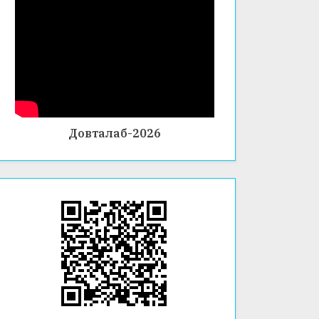
ФАКУЛ
ТЕТИ
ХИМИ
Я ВА
БИОЛО
ГИЯ
Довталаб-2026