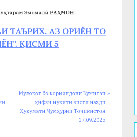
 муҳтарам Эмомалӣ РАҲМОН
АИ ТАЪРИХ. АЗ ОРИЁН ТО
Н”. ҚИСМИ 5
N
Мулоқот бо кормандони Кумитаи
e
ии
ҳифзи муҳити зисти назди
x
Ҳукумати Ҷумҳурии Тоҷикистон
t
17.09.2025
P