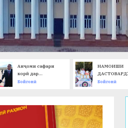
Анҷоми сафари
НАМОИШИ
корӣ дар
ДАСТОВАРД
Ҷумҳурии
ОМӮЗГОРОН
Бойгонӣ
Бойгонӣ
Қирғизистон