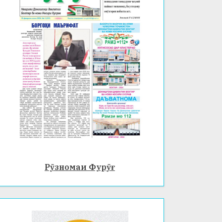
Рӯзномаи Фурӯғ