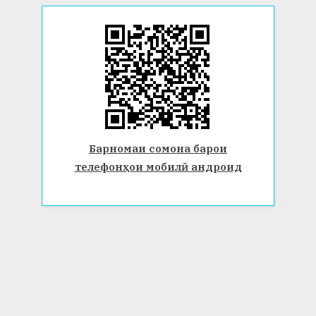
Барномаи сомона барои
телефонҳои мобилӣ андроид
© 2026 Донишгоҳи давлатии Бохтар ба номи Носири Хусрав.