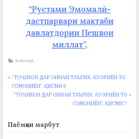
у
“Рустами Эмомалӣ-
с
дастпарвари мактаби
р
давлатдории Пешвои
а
миллат”,
в
Бойгонӣ
Навигация
P
“ТОҶИКОН ДАР ОИНАИ ТАЪРИХ. АЗ ОРИЁН ТО
r
СОМОНИЁН”. ҚИСМИ 6
по
e
N
“ТОҶИКОН ДАР ОИНАИ ТАЪРИХ. АЗ ОРИЁН ТО
записям
v
e
СОМОНИЁН”. ҚИСМИ 7
i
x
o
t
Паёмҳои марбут
u
P
s
o