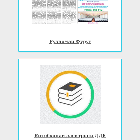
Рӯзномаи Фурӯғ
Китобхонаи электронӣ ДДБ