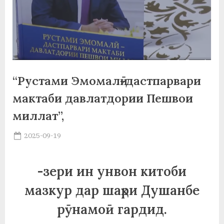
а
н
о
м
“Рустами Эмомалӣ-дастпарвари
и
мактаби давлатдории Пешвои
Н
миллат”,
о
Posted
2025-09-19
с
By
on
saidov
и
-зери ин унвон китоби
р
мазкур дар шаҳри Душанбе
и
рӯнамоӣ гардид.
Х