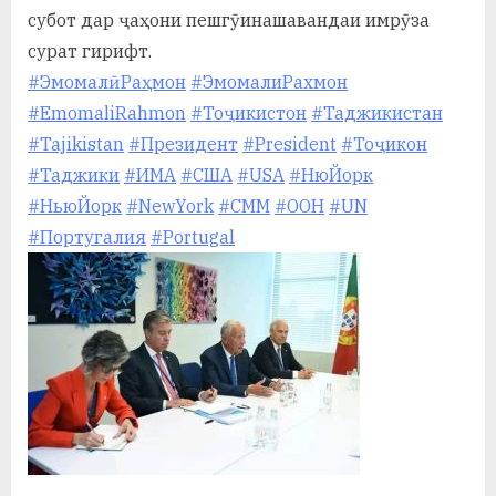
субот дар ҷаҳони пешгӯинашавандаи имрӯза
сурат гирифт.
#ЭмомалӣРаҳмон
#ЭмомалиРахмон
#EmomaliRahmon
#Тоҷикистон
#Таджикистан
#Tajikistan
#Президент
#President
#Тоҷикон
#Таджики
#ИМА
#США
#USA
#НюЙорк
#НьюЙорк
#NewYork
#СММ
#ООН
#UN
#Португалия
#Portugal