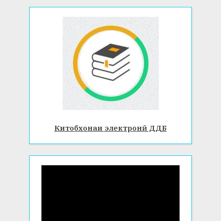
Китобхонаи электронӣ ДДБ