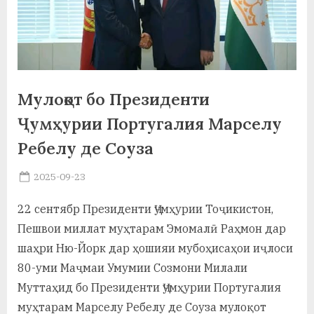
а
н
о
м
Мулоқот бо Президенти
и
Ҷумҳурии Португалия Марселу
Н
Ребелу де Соуза
о
Posted
2025-09-23
By
on
saidov
с
22 сентябр Президенти Ҷумҳурии Тоҷикистон,
и
Пешвои миллат муҳтарам Эмомалӣ Раҳмон дар
р
шаҳри Ню-Йорк дар ҳошияи мубоҳисаҳои иҷлоси
80-уми Маҷмаи Умумии Созмони Милали
и
Муттаҳид бо Президенти Ҷумҳурии Португалия
Х
муҳтарам Марселу Ребелу де Соуза мулоқот