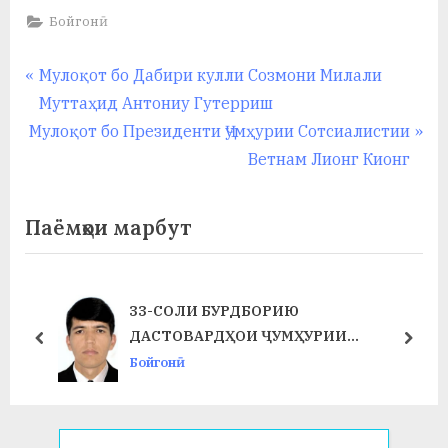
Бойгонӣ
Навигация
P
Мулоқот бо Дабири кулли Созмони Милали
r
Муттаҳид Антониу Гутерриш
по
N
e
Мулоқот бо Президенти Ҷумҳурии Сотсиалистии
записям
e
v
Ветнам Лионг Кионг
x
i
t
o
Паёмҳои марбут
P
u
o
s
s
P
ИСТИҚЛОЛ ВА ВАҲДАТИ МИЛЛӢ 
t
o
И
ДУРАХШИ ЗИНДАГӢ
prev
next
:
s
Бойгонӣ
t
: