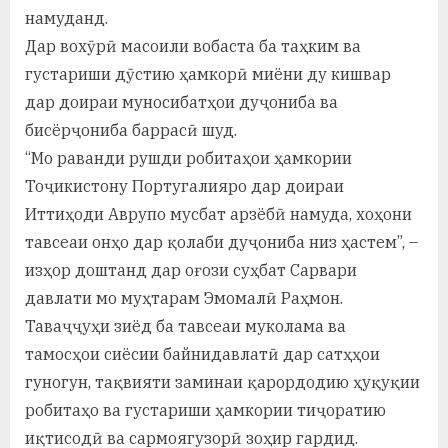
у
намуданд.
с
Дар вохӯрӣ масоили вобаста ба таҳким ва
густариши дӯстию ҳамкорӣ миёни ду кишвар
р
дар доираи муносибатҳои дуҷониба ва
а
бисёрҷониба баррасӣ шуд.
в
“Мо раванди рушди робитаҳои ҳамкории
Тоҷикистону Португалияро дар доираи
Иттиҳоди Аврупо мусбат арзёбӣ намуда, хоҳони
тавсеаи онҳо дар қолаби дуҷониба низ ҳастем”, –
изҳор доштанд дар оғози суҳбат Сарвари
давлати мо муҳтарам Эмомалӣ Раҳмон.
Таваҷҷуҳи зиёд ба тавсеаи муколама ва
тамосҳои сиёсии байнидавлатӣ дар сатҳҳои
гуногун, тақвияти заминаи қарордодию ҳуқуқии
робитаҳо ва густариши ҳамкории тиҷоратию
иқтисодӣ ва сармоягузорӣ зоҳир гардид.