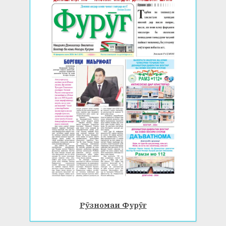
Рӯзномаи Фурӯғ