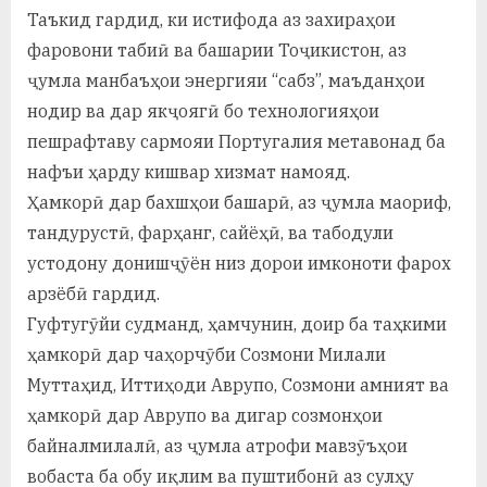
Таъкид гардид, ки истифода аз захираҳои
фаровони табиӣ ва башарии Тоҷикистон, аз
ҷумла манбаъҳои энергияи “сабз”, маъданҳои
нодир ва дар якҷоягӣ бо технологияҳои
пешрафтаву сармояи Португалия метавонад ба
нафъи ҳарду кишвар хизмат намояд.
Ҳамкорӣ дар бахшҳои башарӣ, аз ҷумла маориф,
тандурустӣ, фарҳанг, сайёҳӣ, ва табодули
устодону донишҷӯён низ дорои имконоти фарох
арзёбӣ гардид.
Гуфтугӯйи судманд, ҳамчунин, доир ба таҳкими
ҳамкорӣ дар чаҳорчӯби Созмони Милали
Муттаҳид, Иттиҳоди Аврупо, Созмони амният ва
ҳамкорӣ дар Аврупо ва дигар созмонҳои
байналмилалӣ, аз ҷумла атрофи мавзӯъҳои
вобаста ба обу иқлим ва пуштибонӣ аз сулҳу