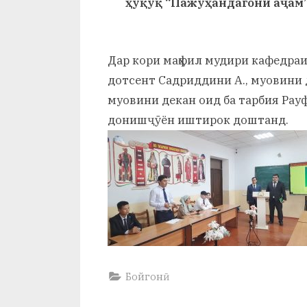
ҳуқуқ “Пажуҳандагони аҷам”
и
Х
у
Дар кори маҳфил мудири кафедраи
дотсент Садриддини А., муовини 
с
муовини декан оид ба тарбия Рауф
р
донишҷӯён иштирок доштанд.
а
в
Бойгонӣ