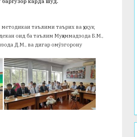
 баргузор карда шуд.
 методикаи таълими таърих ва ҳуқуқ
декан оид ба таълим Муҳаммадзода Б.М.,
зода Д.М., ва дигар омӯзгорону