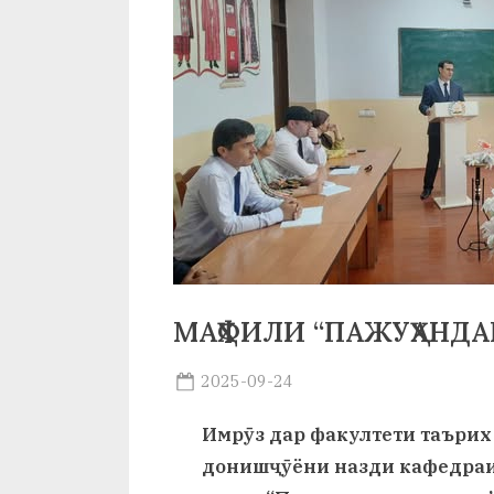
р
б
а
н
о
м
и
Н
МАҲФИЛИ “ПАЖУҲАНДА
о
с
Posted
2025-09-24
By
on
saidov
и
Имрӯз дар факултети таърих
р
донишҷӯёни назди кафедраи