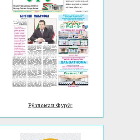
Рӯзномаи Фурӯғ