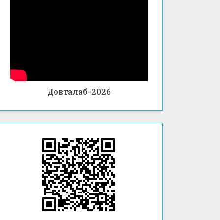
АГӢ
ЗИИ
ИСТЕҲ
СОЛӢ
ДАР
ФАКУЛ
ТЕТИ
ХИМИ
Довталаб-2026
Я ВА
БИОЛО
ГИЯ