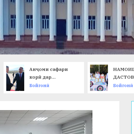
Анҷоми сафари
НАМОИШИ
корӣ дар
ДАСТОВАРД
Ҷумҳурии
ОМӮЗГОРОН
Бойгонӣ
Бойгонӣ
Қирғизистон