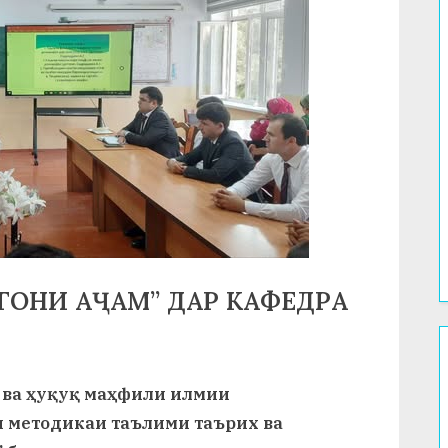
ГОНИ АҶАМ” ДАР КАФЕДРА
 ва ҳуқуқ маҳфили илмии
 методикаи таълими таърих ва