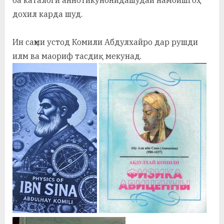
дохил карда шуд.
Ин саҳми устод Комили Абдулхайро дар рушди
илм ва маориф тасдиқ мекунад.