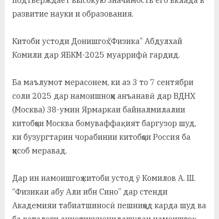
развитие науки и образования.
Китоби устоди Донишгоҳ “Физика” Абдулхай
Комили дар ЯБКМ-2025 муаррифӣ гардид.
Ба маълумот мерасонем, ки аз 3 то 7 сентябри
соли 2025 дар намоишноҳи анъанавӣ дар ВДНХ
(Москва) 38-умин Ярмаркаи байналмилалии
китобҳои Москва бомуваффақият баргузор шуд,
ки бузургтарин чорабинии китобҳои Россия ба
ҳисоб меравад.
Дар ин намоишгоҳ китоби устод ӯ Комилов А. Ш.
“Физикаи абу Али ибн Сино” дар стенди
Академияи табиатшиносӣ пешниҳод карда шуд ва
ба каталоги аннотикунонидашудаи намоишгоҳ