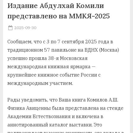
у
Издание Абдулхай Комили
с
представлено на ММКЯ-2025
р
Posted
2025-09-30
By
on
saidov
а
Сообщаем, что с 3 по 7 сентября 2025 года в
в
традиционном 57 павильоне на ВДНХ (Москва)
успешно прошла 38-я Московская
международная книжная ярмарка —
крупнейшее книжное событие России с
международным участием.
Рады уведомить, что Ваша книга Комилов А.Ш.
Физика Авиценны была представлена на стенде
Академии Естествознания и включена в
аннотированный каталог выставки. Это
подтверждает высокую значимость его вклада в