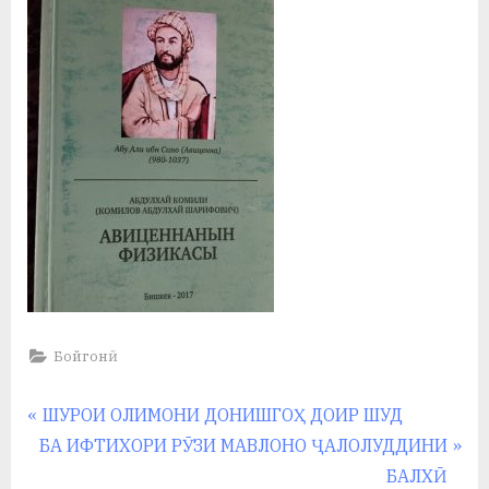
Бойгонӣ
Навигация
P
ШУРОИ ОЛИМОНИ ДОНИШГОҲ ДОИР ШУД
N
r
БА ИФТИХОРИ РӮЗИ МАВЛОНО ҶАЛОЛУДДИНИ
по
e
e
БАЛХӢ