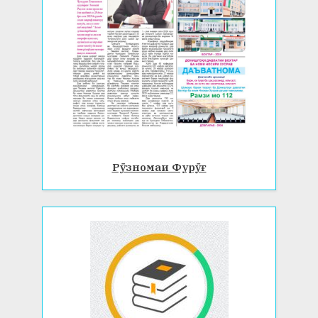
Рӯзномаи Фурӯғ