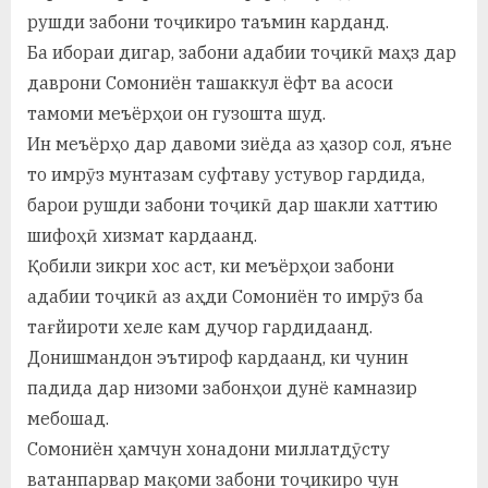
рушди забони тоҷикиро таъмин карданд.
Ба ибораи дигар, забони адабии тоҷикӣ маҳз дар
даврони Сомониён ташаккул ёфт ва асоси
тамоми меъёрҳои он гузошта шуд.
Ин меъёрҳо дар давоми зиёда аз ҳазор сол, яъне
то имрӯз мунтазам суфтаву устувор гардида,
барои рушди забони тоҷикӣ дар шакли хаттию
шифоҳӣ хизмат кардаанд.
Қобили зикри хос аст, ки меъёрҳои забони
адабии тоҷикӣ аз аҳди Сомониён то имрӯз ба
тағйироти хеле кам дучор гардидаанд.
Донишмандон эътироф кардаанд, ки чунин
падида дар низоми забонҳои дунё камназир
мебошад.
Сомониён ҳамчун хонадони миллатдӯсту
ватанпарвар мақоми забони тоҷикиро чун