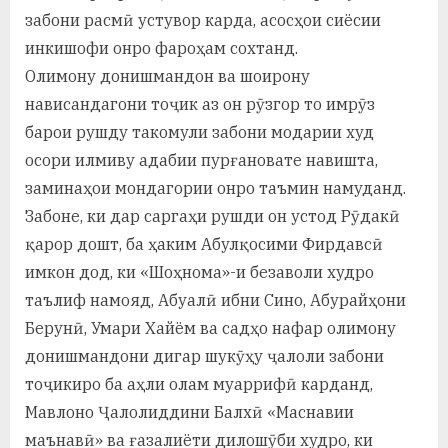
забони расмӣ устувор карда, асосҳои сиёсии
инкишофи онро фароҳам сохтанд.
Олимону донишмандон ва шоирону
нависандагони тоҷик аз он рӯзгор то имрӯз
барои рушду такомули забони модарии худ
осори илмиву адабии пурғановате навишта,
заминаҳои мондагории онро таъмин намуданд.
Забоне, ки дар саргаҳи рушди он устод Рӯдакӣ
қарор дошт, ба ҳаким Абулқосими Фирдавсӣ
имкон дод, ки «Шоҳнома»-и безаволи худро
таълиф намояд, Абуалӣ ибни Сино, Абурайҳони
Берунӣ, Умари Хайём ва садҳо нафар олимону
донишмандони дигар шукӯҳу ҷалоли забони
тоҷикиро ба аҳли олам муаррифӣ карданд,
Мавлоно Ҷалолиддини Балхӣ «Маснавии
маънавӣ» ва ғазалиёти дилошӯби худро, ки