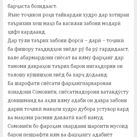
барҷаста бозидааст.
Яъне тоҷикон роҳи тайкардаи худро дар хотираи
таърихии хеш маҳз ба василаи забони модарӣ
ҳифз кардаанд.
Дар тӯли таърих забони форсӣ – дарӣ – тоҷикӣ
ба фишору таҳдидҳои зиёде рӯ ба рӯ гардидааст,
вале абармардони сиёсат ва илму фарҳанг дар
тамоми давраҳои таърих барои нигаҳдории он
талошу кӯшишҳои зиёд ба харҷ додаанд.
Ба шарофати сиёсати фарҳангпарваронаи
хонадони Сомониён, сиёсатмадорони ватандӯсту
донишманд ва аҳли илму адаби он давра забони
дарии тоҷикӣ мавқеи худро дубора устувор кард
ва мақоми расмии давлатӣ касб намуд.
Сомониён бо фароҳам овардани шароити мусоид
барои пешрафти илм ва фарҳангу адабиёт