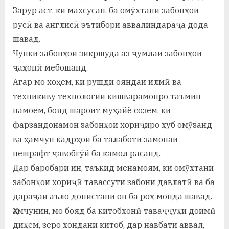
Зарур аст, ки махсусан, ба омӯхтани забонҳои
русӣ ва англисӣ эътибори аввалиндараҷа дода
шавад.
Чунки забонҳои зикршуда аз ҷумлаи забонҳои
ҷаҳонӣ мебошанд.
Агар мо хоҳем, ки рушди ояндаи илмӣ ва
техникиву технологии кишварамонро таъмин
намоем, бояд шароит муҳайё созем, ки
фарзандонамон забонҳои хориҷиро хуб омӯзанд
ва ҳамчун кадрҳои ба талаботи замонаи
пешрафт ҷавобгӯй ба камол расанд.
Дар баробари ин, таъкид менамоям, ки омӯхтани
забонҳои хориҷӣ тавассути забони давлатӣ ва ба
дараҷаи аъло донистани он ба роҳ монда шавад.
Ҳамчунин, мо бояд ба китобхонӣ таваҷҷуҳи доимӣ
диҳем, зеро хондани китоб, дар навбати аввал,