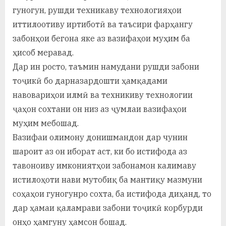
гуногун, рушди техникаву технологияҳои
иттилоотиву иртиботӣ ва таъсири фарҳангу
забонҳои бегона яке аз вазифаҳои муҳим ба
ҳисоб меравад.
Дар ин росто, таъмин намудани рушди забони
тоҷикӣ бо дарназардошти ҳамқадами
навовариҳои илмӣ ва техникиву технологии
ҷаҳон сохтани он низ аз ҷумлаи вазифаҳои
муҳим мебошад.
Вазифаи олимону донишмандон дар чунин
шароит аз он иборат аст, ки бо истифода аз
тавоноиву имкониятҳои забонамон калимаву
истилоҳоти нави мутобиқ ба мантиқу мазмуни
соҳаҳои гуногунро сохта, ба истифода диҳанд, то
дар ҳамаи қаламрави забони тоҷикӣ корбурди
онҳо ҳамгуну ҳамсон бошад.