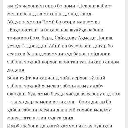
имрӯз ҷаҳониён онро бо номи «Девони кабир»
мешиносанд ва мехонанд, эҷод кард,
Абдурраҳмони Ҷомӣ бо осори манзум ва
«Баҳористон»-и бехазонаш шукӯҳи забони
тоҷикиро боло бурд, Сайидову Аҳмади Дониш,
устод Садриддин Айнӣ ва бузургони дигар бо
асарҳои баландмазмуни худ барои пойдории
забони тоҷикӣ корҳои шоистаи таърихиро анҷом
доданд.
Бояд гуфт, ки ҳарчанд тайи асрҳои тӯлонӣ
забони тоҷикӣ ҳамеша забони илму адабу
фарҳанг буд, аммо баъди зиёда аз ҳазору сад сол
– танҳо дар замони истиқлол – бори дигар ба
ҳайси забони расмии давлатӣ соҳиби мақому
манзалати аслии худ гардид.
Имрӯз забони давлатӣ ҳамчун яке аз рукнҳои