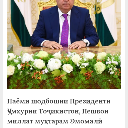
а
н
о
м
и
Н
о
с
и
Паёми шодбошии Президенти
р
Ҷумҳурии Тоҷикистон, Пешвои
и
миллат муҳтарам Эмомалӣ
Х