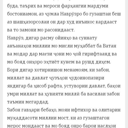
буда, таърих ва мероси фарҳангии мардуми
бостониамон, аз ҷумла Наврӯзро бо гузаштаи беш
аз шашҳазорсолаи он дар худ инъикос кардааст
ва то замони мо расонидааст.
Наврӯз, дигар расму ойинҳо ва суннату
анъанаҳои миллии мо мисли муҳаббат ба Ватан
ва модар дар мағзи ҷони мо ҷой гирифтаанд ва
мо бояд онҳоро эҳтиёт кунем ва рушд диҳем.
Бори дигар хотирнишон менамоям, ки забон,
миллат ва давлат ҷузъҳои ҷудоинопазири
якдигар ба ҳисоб рафта, устувории давлат, бақои
умри миллат ва ҳувияти миллӣ ба василаи забон
таъмин мегардад.
Забон гавҳари бебаҳо, мояи ифтихор ва олитарин
муқаддасоти миллии мост, ки аз гузаштагон
мерос мондааст ва мо бояд онро барои наслҳои