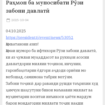
Раҳмон ба муносибати Рӯзи
у
забони давлатӣ
с
р
Posted
2025-10-04
By
on
saidov
а
04.10.2025
в
https://president.tj/event/news/53052
Ҳамватанони азиз!
Ҳамаи шуморо ба ифтихори Рӯзи забони давлатӣ,
ки аз ҷумлаи муқаддасот ва рукнҳои асосии
давлатдории миллии тоҷикон, инчунин,
гаронбаҳотарин ёдгори аҷдоди ориёии мо
мебошад, самимона табрик мегӯям.
Забони тоҷикӣ дар раванди рушди таърихии худ
ҳамчун шаҳсутуни бинои маънавии миллат ва
муҳимтарин воситаи инъикоси ҳаёти мардум
барои мондагории миллати тоҷик нақши