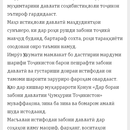
муҳимтарини давлати соҳибистиқлоли тоҷикон
эътироф гардидааст.
Маҳз истиқлоли давлатӣ маҳдудиятҳои
сунъиеро, ки дар роҳи рушди забони тоҷикӣ
мавҷуд буданд, бартараф сохта, роҳи тараққиёти
озодонаи онро таъмин намуд.
Имрӯз Ҳукумати мамлакат бо дастгирии мардуми
шарифи Тоҷикистон барои пешрафти забони
давлатӣ ва густариши доираи истифодаи он
тамоми шароити заруриро фароҳам овардааст.
Ҳоло дар кишвар муқаррароти Қонун «Дар бораи
забони давлатии Ҷумҳурии Тоҷикистон»
муваффақона, зина ба зина ва бомаром амалӣ
шуда истодаанд.
Масъалаи истифодаи забони давлатӣ дар
соҳаҳои илму маориф, фарҳанг, воситаҳои