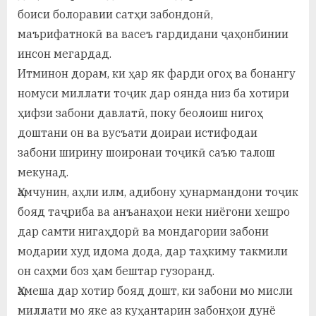
боиси болоравии сатҳи забондонӣ,
маърифатнокӣ ва васеъ гардидани ҷаҳонбинии
инсон мегардад.
Итминон дорам, ки ҳар як фарди огоҳ ва бонангу
номуси миллати тоҷик дар оянда низ ба хотири
ҳифзи забони давлатӣ, поку беолоиш нигоҳ
доштани он ва вусъати доираи истифодаи
забони ширину шоиронаи тоҷикӣ саъю талош
мекунад.
Ҳамчунин, аҳли илм, адибону ҳунармандони тоҷик
бояд таҷриба ва анъанаҳои неки ниёгони хешро
дар самти нигаҳдорӣ ва мондагории забони
модарии худ идома дода, дар таҳкиму такмили
он саҳми боз ҳам бештар гузоранд.
Ҳамеша дар хотир бояд дошт, ки забони мо мисли
миллати мо яке аз куҳантарин забонҳои дунё