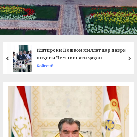
в
л
а
т
и
Иштироки Пешвои миллат дар даври
и
ниҳоии Чемпионати ҷаҳон
prev
ne
Бойгонӣ
Б
о
х
т
а
р
б