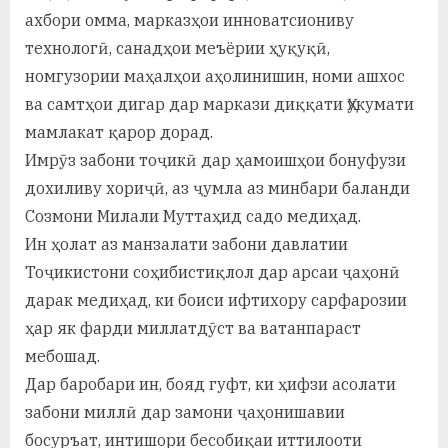
ахбори омма, марказҳои инноватсиониву
технологӣ, санадҳои меъёрии ҳуқуқӣ,
номгузории маҳалҳои аҳолинишин, номи ашхос
ва самтҳои дигар дар маркази диққати Ҳукумати
мамлакат қарор дорад.
Имрӯз забони тоҷикӣ дар ҳамоишҳои бонуфузи
дохиливу хориҷӣ, аз ҷумла аз минбари баланди
Созмони Милали Муттаҳид садо медиҳад.
Ин ҳолат аз манзалати забони давлатии
Тоҷикистони соҳибистиқлол дар арсаи ҷаҳонӣ
дарак медиҳад, ки боиси ифтихору сарфарозии
ҳар як фарди миллатдӯст ва ватанпараст
мебошад.
Дар баробари ин, бояд гуфт, ки ҳифзи асолати
забони миллӣ дар замони ҷаҳонишавии
босуръат, интишори бесобиқаи иттилооти