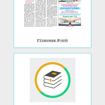
Рӯзномаи Фурӯғ