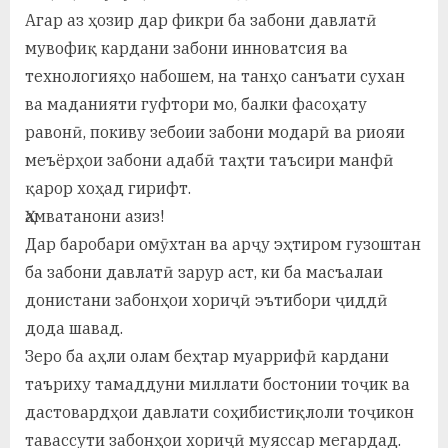
Агар аз ҳозир дар фикри ба забони давлатӣ
мувофиқ кардани забони инноватсия ва
технологияҳо набошем, на танҳо санъати сухан
ва маданияти гуфтори мо, балки фасоҳату
равонӣ, покиву зебоии забони модарӣ ва риояи
меъёрҳои забони адабӣ таҳти таъсири манфӣ
қарор хоҳад гирифт.
Ҳамватанони азиз!
Дар баробари омӯхтан ва арҷу эҳтиром гузоштан
ба забони давлатӣ зарур аст, ки ба масъалаи
донистани забонҳои хориҷӣ эътибори ҷиддӣ
дода шавад.
Зеро ба аҳли олам беҳтар муаррифӣ кардани
таъриху тамаддуни миллати бостонии тоҷик ва
дастовардҳои давлати соҳибистиқлоли тоҷикон
тавассути забонҳои хориҷӣ муяссар мегардад.