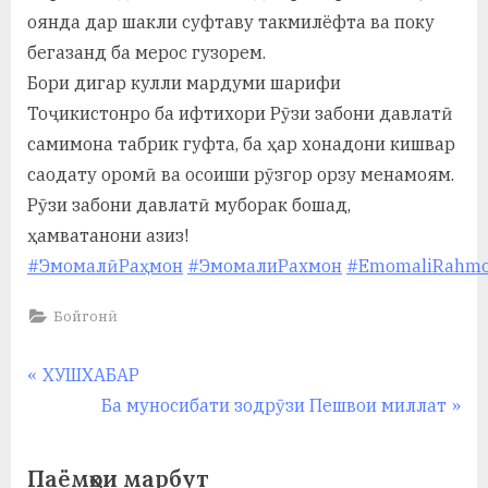
оянда дар шакли суфтаву такмилёфта ва поку
бегазанд ба мерос гузорем.
Бори дигар кулли мардуми шарифи
Тоҷикистонро ба ифтихори Рӯзи забони давлатӣ
самимона табрик гуфта, ба ҳар хонадони кишвар
саодату оромӣ ва осоиши рӯзгор орзу менамоям.
Рӯзи забони давлатӣ муборак бошад,
ҳамватанони азиз!
#ЭмомалӣРаҳмон
#ЭмомалиРахмон
#EmomaliRahm
Бойгонӣ
Навигация
P
ХУШХАБАР
r
N
Ба муносибати зодрӯзи Пешвои миллат
по
e
e
записям
v
x
Паёмҳои марбут