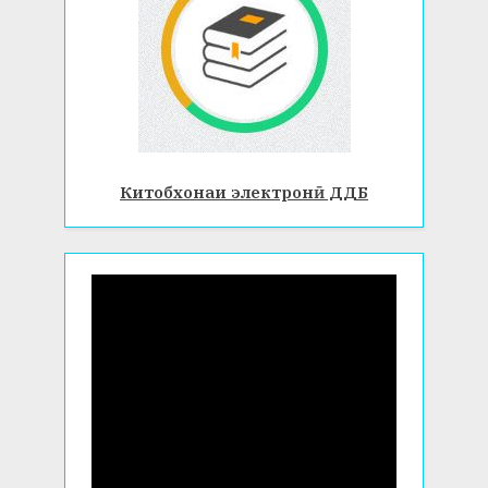
Китобхонаи электронӣ ДДБ