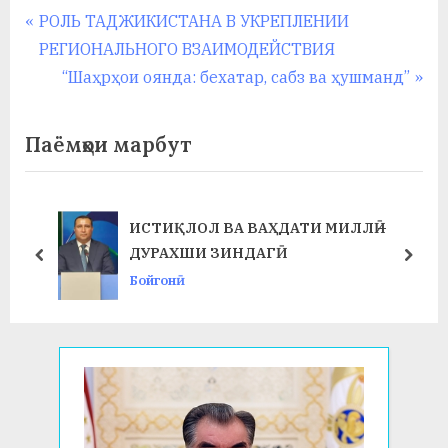
Навигация
P
РОЛЬ ТАДЖИКИСТАНА В УКРЕПЛЕНИИ
r
РЕГИОНАЛЬНОГО ВЗАИМОДЕЙСТВИЯ
по
e
N
“Шаҳрҳои оянда: бехатар, сабз ва ҳушманд”
записям
v
e
i
x
Паёмҳои марбут
o
t
u
P
s
o
ИСТИҚЛОЛ ВА ВАҲДАТИ МИЛЛӢ –
P
s
ДУРАХШИ ЗИНДАГӢ
prev
next
o
t
Бойгонӣ
s
:
t
: