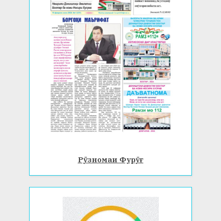
Рӯзномаи Фурӯғ