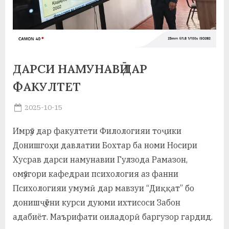
а
н
о
ДАРСИ НАМУНАВӢ ДАР
м
ФАКУЛТЕТ
и
Н
Posted
2025-10-15
By
on
saidov
о
Имрӯз дар факултети Филологияи тоҷики
с
Донишгоҳи давлатии Бохтар ба номи Носири
Хусрав дарси намунавии Гулзода Рамазон,
и
омӯзгори кафедраи психология аз фанни
р
Психологияи умумӣ дар мавзуи “Диққат” бо
и
донишҷӯёни курси дуюми ихтисоси Забон
Х
адабиёт. Маърифати оиладорӣ баргузор гардид.