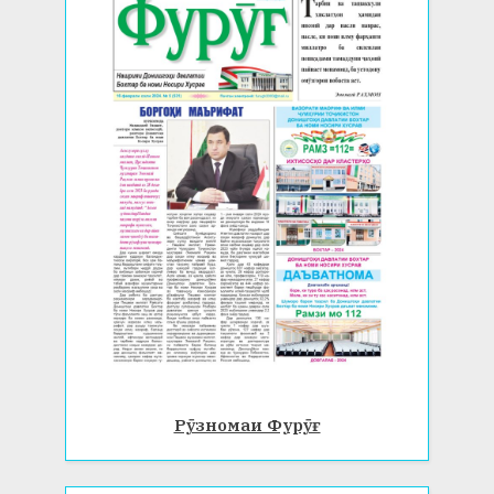
Рӯзномаи Фурӯғ