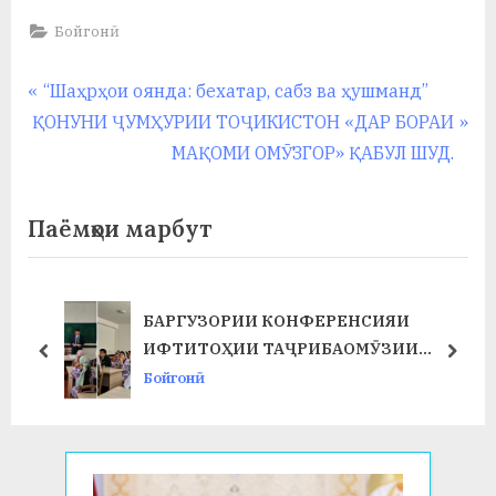
у
Бойгонӣ
с
Навигация
р
P
“Шаҳрҳои оянда: бехатар, сабз ва ҳушманд”
N
r
ҚОНУНИ ҶУМҲУРИИ ТОҶИКИСТОН «ДАР БОРАИ
а
по
e
e
МАҚОМИ ОМӮЗГОР» ҚАБУЛ ШУД.
в
записям
x
v
t
i
Паёмҳои марбут
P
o
o
u
s
s
БАРГУЗОРИИ КОНФЕРЕНСИЯИ
Т
t
P
ИФТИТОҲИИ ТАҶРИБАОМӮЗИИ
prev
next
:
o
ИСТЕҲСОЛӢ ДАР ФАКУЛТЕТИ ХИМИЯ
Бойгонӣ
s
ВА БИОЛОГИЯ
t
: