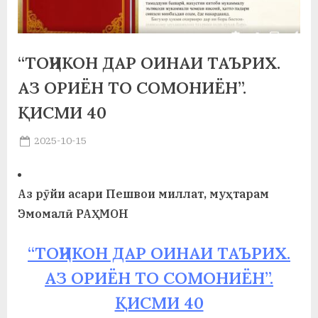
а
н
“ТОҶИКОН ДАР ОИНАИ ТАЪРИХ.
о
АЗ ОРИЁН ТО СОМОНИЁН”.
м
ҚИСМИ 40
и
Posted
2025-10-15
Н
By
on
saidov
о
Аз рӯйи асари Пешвои миллат, муҳтарам
с
Эмомалӣ РАҲМОН
и
р
“ТОҶИКОН ДАР ОИНАИ ТАЪРИХ.
и
АЗ ОРИЁН ТО СОМОНИЁН”.
ҚИСМИ 40
Х