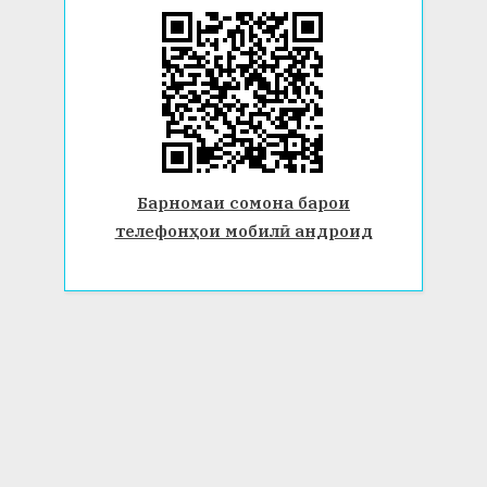
Барномаи сомона барои
телефонҳои мобилӣ андроид
© 2026 Донишгоҳи давлатии Бохтар ба номи Носири Хусрав.
Ҳамаи ҳуқуқ маҳфуз аст. www.btsu.tj