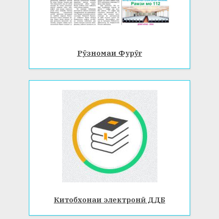
Рӯзномаи Фурӯғ
Китобхонаи электронӣ ДДБ