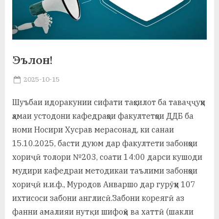
а
н
о
Эълон!
м
Posted
2025-10-15
и
By
on
saidov
Н
Шуъбаи идоракунии сифати таҳсилот ба таваҷҷуҳи
ҳамаи устодони кафедраҳои факултетҳои ДДБ ба
о
номи Носири Хусрав мерасонад, ки санаи
с
15.10.2025, басти дуюм дар факултети забонҳои
и
хориҷӣ толори №203, соати 14:00 дарси кушоди
мудири кафедраи методикаи таълими забонҳои
р
хориҷӣ н.и.ф., Муродов Анваршо дар гурӯҳи 107
и
ихтисоси забони англисӣ.Забони кореягӣ аз
Х
фанни амалияи нутқи шифоҳӣ ва хаттӣ (шакли