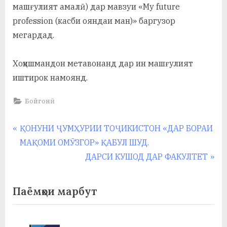
у
машғулият амалӣ) дар мавзуи «My future
profession (касби ояндаи ман)» баргузор
с
мегардад.
р
а
Хоҳишмандон метавонанд дар ин машғулият
иштирок намоянд.
в
Бойгонӣ
Навигация
P
ҚОНУНИ ҶУМҲУРИИ ТОҶИКИСТОН «ДАР БОРАИ
r
МАҚОМИ ОМӮЗГОР» ҚАБУЛ ШУД.
по
e
N
ДАРСИ КУШОД ДАР ФАКУЛТЕТ
записям
v
e
i
x
Паёмҳои марбут
o
t
u
P