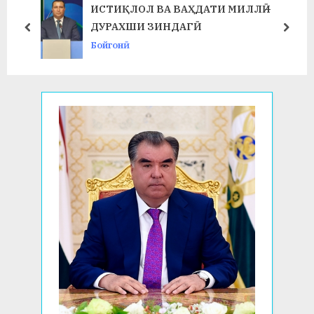
s
o
ИСТИҚЛОЛ ВА ВАҲДАТИ МИЛЛӢ –
P
s
ДУРАХШИ ЗИНДАГӢ
prev
next
o
t
Бойгонӣ
s
:
t
: