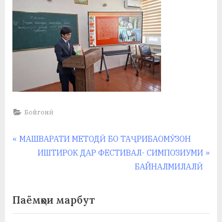
Бойгонӣ
Навигация
P
МАШВАРАТИ МЕТОДӢ БО ТАҶРИБАОМӮЗОН
r
N
ИШТИРОК ДАР ФЕСТИВАЛ- СИМПОЗИУМИ
по
e
e
БАЙНАЛМИЛАЛӢ
записям
v
x
i
t
Паёмҳои марбут
o
P
u
o