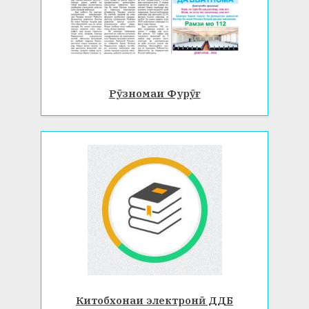
Рӯзномаи Фурӯғ
Китобхонаи электронӣ ДДБ