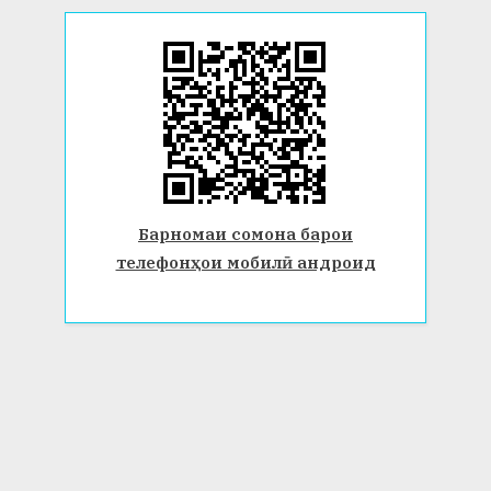
Барномаи сомона барои
телефонҳои мобилӣ андроид
© 2026 Донишгоҳи давлатии Бохтар ба номи Носири Хусрав.