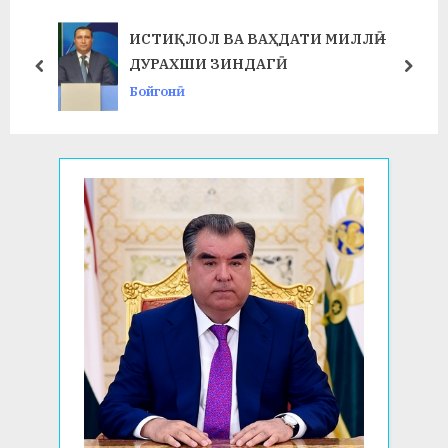
s
s
ИСТИҚЛОЛ ВА ВАҲДАТИ МИЛЛӢ –
P
t
ДУРАХШИ ЗИНДАГӢ
prev
next
o
:
Бойгонӣ
s
t
: