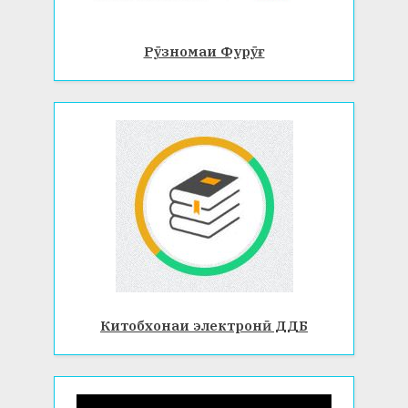
Рӯзномаи Фурӯғ
Китобхонаи электронӣ ДДБ