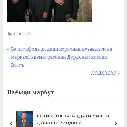
Бойгонӣ
Навигация
P
Ба истифода додани корхонаи дӯзандагӣ ва
r
маркази хизматрасонии Дурдонаи ноҳияи
по
e
Восеъ
записям
v
N
ХУШХАБАР
i
e
o
x
Паёмҳои марбут
u
t
s
P
P
o
ИСТИҚЛОЛ ВА ВАҲДАТИ МИЛЛӢ –
o
s
ДУРАХШИ ЗИНДАГӢ
prev
next