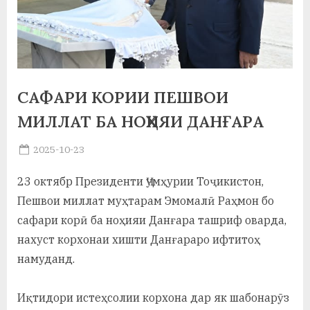
а
н
о
м
САФАРИ КОРИИ ПЕШВОИ
и
МИЛЛАТ БА НОҲИЯИ ДАНҒАРА
Н
Posted
2025-10-23
By
on
saidov
о
23 октябр Президенти Ҷумҳурии Тоҷикистон,
с
Пешвои миллат муҳтарам Эмомалӣ Раҳмон бо
и
сафари корӣ ба ноҳияи Данғара ташриф оварда,
нахуст корхонаи хишти Данғараро ифтитоҳ
р
намуданд.
и
Х
Иқтидори истеҳсолии корхона дар як шабонарӯз