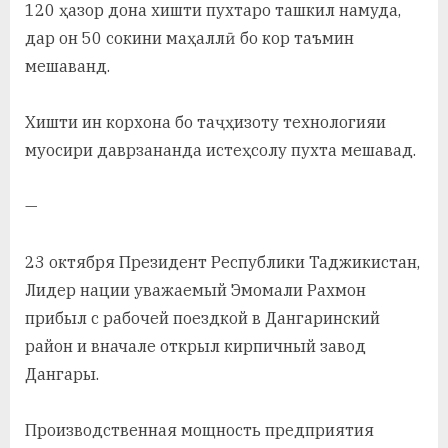
у
120 ҳазор дона хишти пухтаро ташкил намуда,
дар он 50 сокини маҳаллӣ бо кор таъмин
с
мешаванд.
р
а
Хишти ин корхона бо таҷҳизоту технологияи
муосири даврзананда истеҳсолу пухта мешавад.
в
—
23 октября Президент Республики Таджикистан,
Лидер нации уважаемый Эмомали Рахмон
прибыл с рабочей поездкой в Дангаринский
район и вначале открыл кирпичный завод
Дангары.
Производственная мощность предприятия