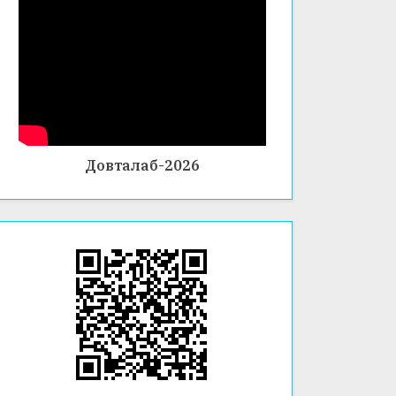
СОЛӢ
ДАР
ФАКУЛ
ТЕТИ
ХИМИ
Я ВА
БИОЛО
Довталаб-2026
ГИЯ