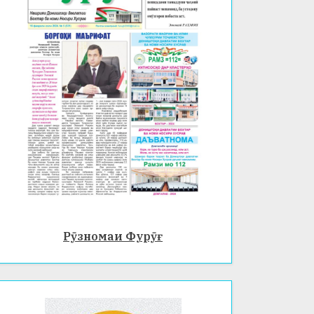
Рӯзномаи Фурӯғ