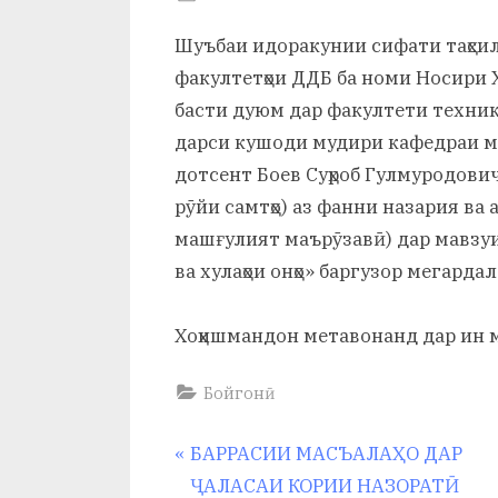
и
By
on
saidov
Шуъбаи идоракунии сифати таҳсило
Х
факултетҳои ДДБ ба номи Носири Х
у
басти дуюм дар факултети техникӣ
с
дарси кушоди мудири кафедраи ме
дотсент Боев Суҳроб Гулмуродович
р
рӯйи самтҳо) аз фанни назария ва
а
машғулият маърӯзавӣ) дар мавзуи
в
ва хулаҳои онҳо» баргузор мегардал
Хоҳишмандон метавонанд дар ин 
Бойгонӣ
Навигация
P
БАРРАСИИ МАСЪАЛАҲО ДАР
r
ҶАЛАСАИ КОРИИ НАЗОРАТӢ