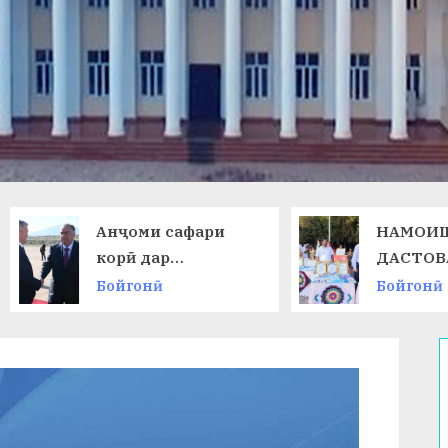
Анҷоми сафари
НАМОИШИ
корӣ дар
ДАСТОВАРД
Ҷумҳурии
ОМӮЗГОРОН
Бойгонӣ
Бойгонӣ
Қирғизистон