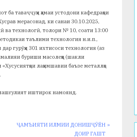
т ба таваҷҷуҳи ҳамаи устодони кафедраҳои
усрав мерасонад, ки санаи 30.10.2025,
 ва технологӣ, толори № 10, соати 13:00
тодикаи таълими технология н.и.п.,
 дар гурӯҳи 301 ихтисоси технология (аз
 амалияи буриши масолеҳҳо (шакли
 «Хусусиятҳои лаҳимшавии баъзе металлҳо
.
машғулият иштирок намоянд.
N
ҶАМЪИЯТИ ИЛМИИ ДОНИШҶӮЁН
e
ДОИР ГАШТ