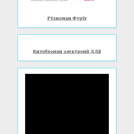
Рӯзномаи Фурӯғ
Китобхонаи электронӣ ДДБ