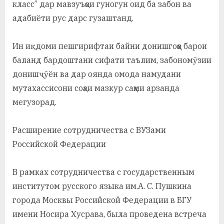
класс” дар мавзуъҳои гуногун оид ба забон ва
у
адабиёти рус дарс гузаштанд.
с
р
Ин иқдоми пешгирифтаи байни донишгоҳҳо барои
а
баланд бардоштани сифати таълим, забономӯзии
донишҷӯён ва дар оянда омода намудани
в
мутахассисони соҳаи мазкур саҳми арзанда
мегузорад.
Расширение сотрудничества с ВУЗами
Российской Федерации
В рамках сотрудничества с государственным
институтом русского языка им.А. С. Пушкина
города Москвы Российской Федерации в БГУ
имени Носира Хусрава, была проведена встреча