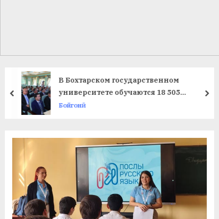
в
л
а
т
и
В Бохтарском государственном
и
университете обучаются 18 505
prev
ne
студентов
Бойгонӣ
Б
о
х
т
а
р
б