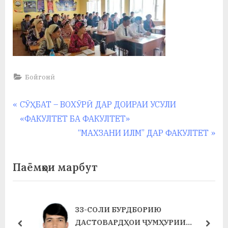
Бойгонӣ
Навигация
P
СӮҲБАТ – ВОХӮРӢ ДАР ДОИРАИ УСУЛИ
r
«ФАКУЛТЕТ БА ФАКУЛТЕТ»
по
e
N
“МАХЗАНИ ИЛМ” ДАР ФАКУЛТЕТ
записям
v
e
i
x
Паёмҳои марбут
o
t
u
P
s
o
33-СОЛИ БУРДБОРИЮ
P
s
ДАСТОВАРДҲОИ ҶУМҲУРИИ
prev
next