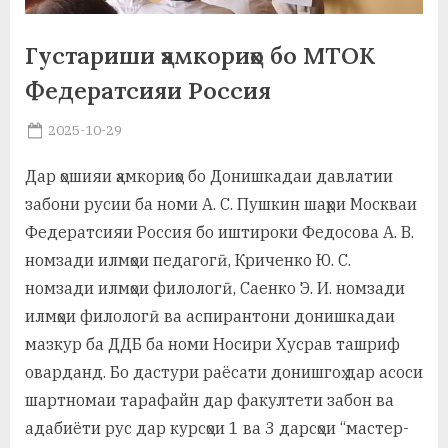
а
Густариши ҳамкориҳо бо МТОК
н
Федератсияи Россия
о
Posted
2025-10-29
м
By
on
saidov
и
Дар ҳошияи ҳамкориҳо бо Донишкадаи давлатии
забони русии ба номи А. С. Пушкин шаҳри Москваи
Н
Федератсияи Россия бо иштироки Федосова А. В.
о
номзади илмҳои педагогӣ, Криченко Ю. С.
с
номзади илмҳои филологӣ, Саенко Э. И. номзади
и
илмҳои филологӣ ва аспирантони донишкадаи
мазкур ба ДДБ ба номи Носири Хусрав ташриф
р
оварданд. Бо дастури раёсати донишгоҳ дар асоси
и
шартномаи тарафайн дар факултети забон ва
Х
адабиёти рус дар курсҳои 1 ва 3 дарсҳои “мастер-