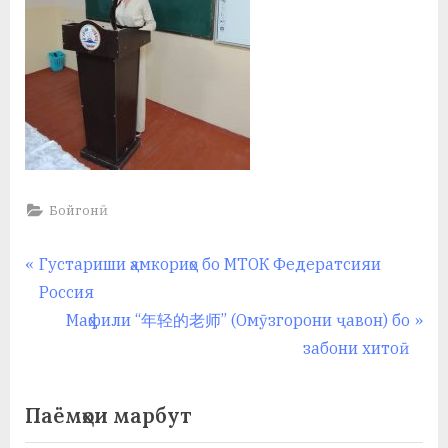
Бойгонӣ
Навигация
P
Густариши ҳамкориҳо бо МТОК Федератсияи
r
Россия
по
e
N
Маҳфили “年轻的老师” (Омӯзгорони ҷавон) бо
записям
v
e
забони хитоӣ
i
x
o
t
Паёмҳои марбут
u
P