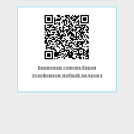
Барномаи сомона барои
телефонҳои мобилӣ андроид
© 2026 Донишгоҳи давлатии Бохтар ба номи Носири Хусрав.