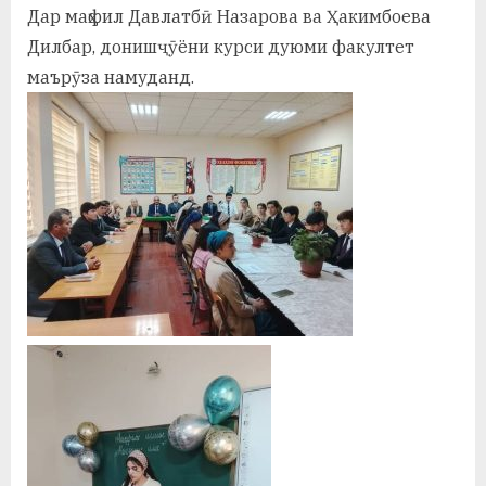
у
Дар маҳфил Давлатбӣ Назарова ва Ҳакимбоева
Дилбар, донишҷӯёни курси дуюми факултет
с
маърӯза намуданд.
р
а
в