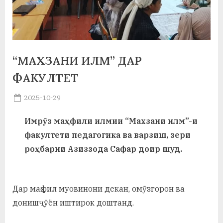
а
н
о
“МАХЗАНИ ИЛМ” ДАР
м
ФАКУЛТЕТ
и
Posted
2025-10-29
Н
By
on
saidov
о
Имрӯз маҳфили илмии “Махзани илм”-и
факултети педагогика ва варзиш, зери
с
роҳбарии Азиззода Сафар доир шуд.
и
р
Дар маҳфил муовинони декан, омӯзгорон ва
и
донишҷӯён иштирок доштанд.
Х