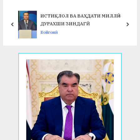
s
o
P
s
ИСТИҚЛОЛ ВА ВАҲДАТИ МИЛЛӢ –
o
t
ДУРАХШИ ЗИНДАГӢ
prev
next
s
:
Бойгонӣ
t
: