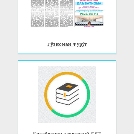
Рӯзномаи Фурӯғ
Китобхонаи электронӣ ДДБ