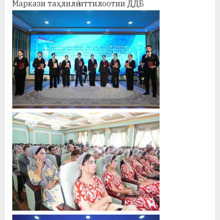
Маркази таҳлилӣ-иттилоотии ДДБ