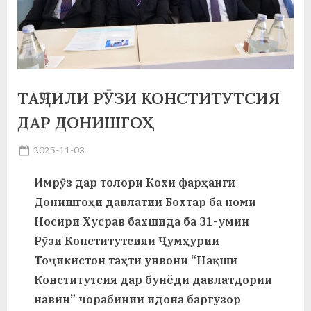
а
н
о
м
ТАҶЛИЛИ РӮЗИ КОНСТИТУТСИЯ
и
ДАР ДОНИШГОҲ
Н
Posted
2025-11-03
By
on
saidov
о
Имрӯз дар толори Кохи фарҳанги
с
Донишгоҳи давлатии Бохтар ба номи
и
Носири Хусрав бахшида ба 31-умин
Рӯзи Конститутсияи Ҷумҳурии
р
Тоҷикистон таҳти унвони “Нақши
и
Конститутсия дар бунёди давлатдории
Х
навин” чорабинии идона баргузор