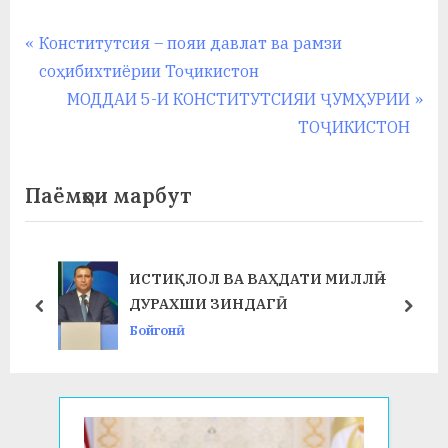
Навигация
P
Конститутсия – пояи давлат ва рамзи
r
соҳибихтиёрии Тоҷикистон
по
e
N
МОДДАИ 5-И КОНСТИТУТСИЯИ ҶУМҲУРИИ
записям
v
e
ТОҶИКИСТОН
i
x
o
t
Паёмҳои марбут
u
P
s
o
P
s
ИСТИҚЛОЛ ВА ВАҲДАТИ МИЛЛӢ –
o
t
ДУРАХШИ ЗИНДАГӢ
prev
next
s
:
Бойгонӣ
t
: