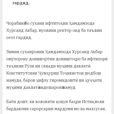
у
гардид.
с
р
Чорабинӣ бо сухани ифтитоҳии Ҳамдамзода
а
Хурсанд Акбар, муовини ректор оид ба таълим
оғоз гардид.
в
Зимни суханронии Ҳамдамзода Хурсанд Акбар
омӯзорону донишҷӯёни донишгоҳро ба ифтихори
таҷлили Рӯзи ин санади муҳими давлатӣ-
Конститутсияи Ҷумҳурии Тоҷикистон шодбош
намуда, барои ҳифзу гиромидошти ин ҳуҷҷати
муҳими давлатӣ андешаронӣ намуд.
Баён дошт, ки волоияти қонун баҳри Истиқлоли
бардавоми сарорсарии мардуми мо ва махсусан,