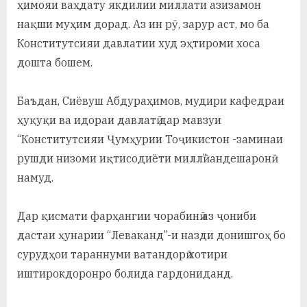
ҳимояи ваҳдату якдилии миллати азизамон
нақши муҳим дорад. Аз ин рӯ, зарур аст, мо ба
Конститутсияи давлатии худ эҳтироми хоса
дошта бошем.
Баъдан, Сиёвуш Абдураҳимов, мудири кафедраи
ҳуқуқи ва идораи давлатӣ дар мавзуи
“Конститутсияи Ҷумҳурии Тоҷикистон -заминаи
рушди низоми иқтисодиёти миллӣ” андешаронӣ
намуд.
Дар қисмати фарҳангии чорабинӣ аз ҷониби
дастаи ҳунарии “Леваканд”-и назди донишгоҳ бо
сурудҳои тараннуми ватандорӣ хотири
иштирокдоронро болида гардониданд.