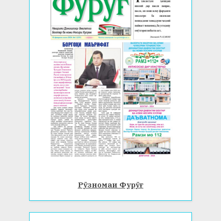
Рӯзномаи Фурӯғ