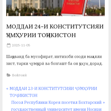
а
н
о
МОДДАИ 24-И КОНСТИТУТСИЯИ
м
ҶУМҲУРИИ ТОҶИКИСТОН
и
Posted
2025-11-05
By
on
saidov
Н
Шаҳрванд ба мусофират, интихоби озоди маҳалли
о
зист, тарки ҷумҳурӣ ва бозгашт ба он ҳуқуқ дорад.
с
Бойгонӣ
и
р
Навигация
P
МОДДАИ 23-И КОНСТИТУТСИЯИ ҶУМҲУРИИ
r
ТОҶИКИСТОН
и
по
e
N
Посол Республики Корея посетил Бохтарский
Х
записям
v
e
государственный университет имени Носири