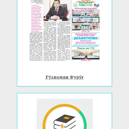
Рӯзномаи Фурӯғ