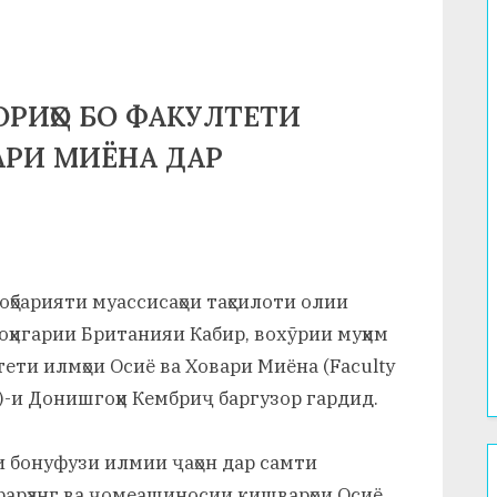
ОРИҲО БО ФАКУЛТЕТИ
АРИ МИЁНА ДАР
оҳбарияти муассисаҳои таҳсилоти олии
оҳигарии Британияи Кабир, вохӯрии муҳим
тети илмҳои Осиё ва Ховари Миёна (Faculty
es)-и Донишгоҳи Кембриҷ баргузор гардид.
и бонуфузи илмии ҷаҳон дар самти
фарҳанг ва ҷомеашиносии кишварҳои Осиё