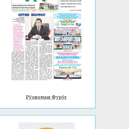
Рӯзномаи Фурӯғ