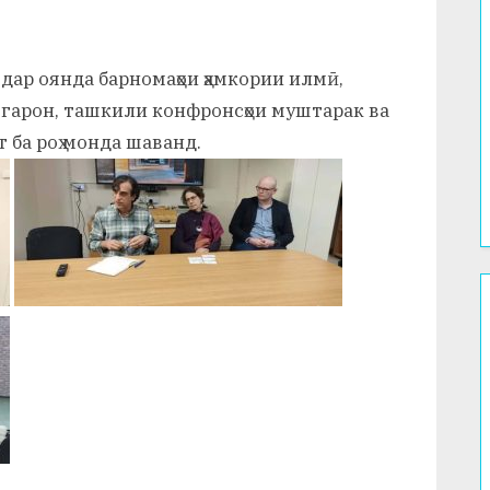
 дар оянда барномаҳои ҳамкории илмӣ,
гарон, ташкили конфронсҳои муштарак ва
 ба роҳ монда шаванд.