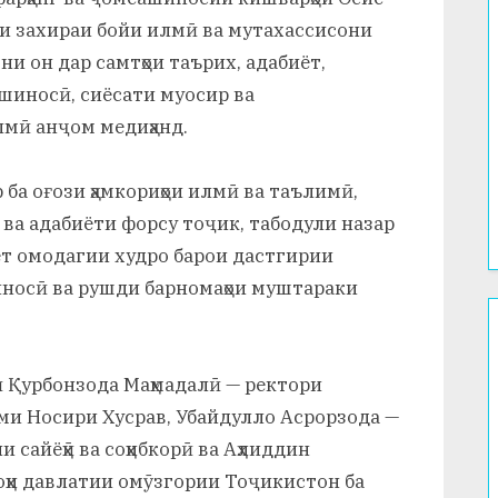
ои захираи бойи илмӣ ва мутахассисони
ни он дар самтҳои таърих, адабиёт,
шиносӣ, сиёсати муосир ва
лмӣ анҷом медиҳанд.
 ба оғози ҳамкориҳои илмӣ ва таълимӣ,
 ва адабиёти форсу тоҷик, табодули назар
т омодагии худро барои дастгирии
иносӣ ва рушди барномаҳои муштараки
 Қурбонзода Маҳмадалӣ — ректори
ми Носири Хусрав, Убайдулло Асрорзода —
сайёҳӣ ва соҳибкорӣ ва Аҳлиддин
ҳи давлатии омӯзгории Тоҷикистон ба