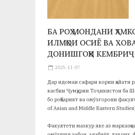
и
Х
у
БА РОҲ МОНДАНИ ҲАМК
с
ИЛМҲОИ ОСИЁ ВА ХОВ
р
ДОНИШГОҲИ КЕМБРИҶ
а
Posted
2025-11-07
в
By
on
saidov
Дар идомаи сафари кории ҳайати р
касбии Ҷумҳурии Тоҷикистон ба Ш
бо роҳбарият ва омӯзгорони факул
of Asian and Middle Eastern Studi
Факултети мазкур яке аз марказҳо
омӯзиши забон, адабиёт, таърих, 