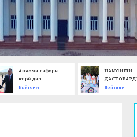
Анҷоми сафари
НАМОИШИ
корӣ дар
ДАСТОВАРД
Ҷумҳурии
ОМӮЗГОРОН
Бойгонӣ
Бойгонӣ
Қирғизистон