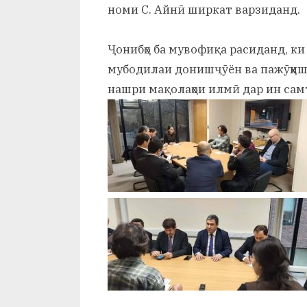
номи С. Айнӣ ширкат варзиданд.
Ҷонибҳо ба мувофиқа расиданд, ки
мубодилаи донишҷӯён ва пажӯҳиш
нашри мақолаҳои илмӣ дар ин самт