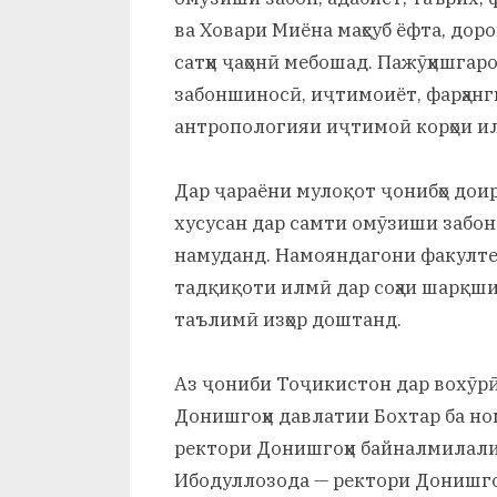
ва Ховари Миёна маҳсуб ёфта, дор
сатҳи ҷаҳонӣ мебошад. Пажӯҳишгаро
забоншиносӣ, иҷтимоиёт, фарҳанг
антропологияи иҷтимоӣ корҳои и
Дар ҷараёни мулоқот ҷонибҳо доир
хусусан дар самти омӯзиши забон
намуданд. Намояндагони факулте
тадқиқоти илмӣ дар соҳаи шарқш
таълимӣ изҳор доштанд.
Аз ҷониби Тоҷикистон дар вохӯрӣ
Донишгоҳи давлатии Бохтар ба но
ректори Донишгоҳи байналмилалии 
Ибодуллозода — ректори Донишго