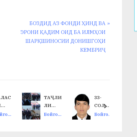
N
БОЗДИД АЗ ФОНДИ ҲИНД ВА
e
ЭРОНИ ҚАДИМ ОИД БА ИЛМҲОИ
x
ШАРҚШИНОСИИ ДОНИШГОҲИ
t
КЕМБРИҶ
P
o
s
t
:
АЛАС
ТАҶЛИ
33-
И
ЛИ
СОЛИ
next
УРО
ҶАШН
БУРДБ
йгон
Бойгон
Бойгон
И
ОРИЮ
ӣ
ӣ
АВБА
ИСТИ
ДАСТО