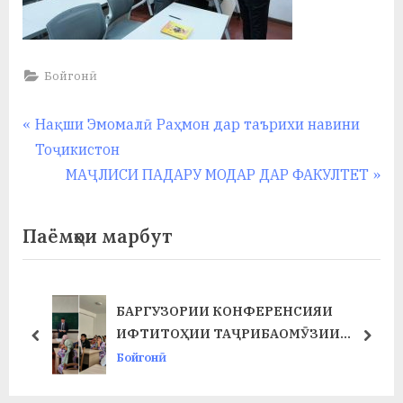
Бойгонӣ
Навигация
P
Нақши Эмомалӣ Раҳмон дар таърихи навини
r
Тоҷикистон
по
e
N
МАҶЛИСИ ПАДАРУ МОДАР ДАР ФАКУЛТЕТ
записям
v
e
i
x
Паёмҳои марбут
o
t
u
P
s
o
БАРГУЗОРИИ КОНФЕРЕНСИЯИ
Т
P
s
ИФТИТОҲИИ ТАҶРИБАОМӮЗИИ
prev
next
o
t
ИСТЕҲСОЛӢ ДАР ФАКУЛТЕТИ ХИМИЯ
Бойгонӣ
s
:
ВА БИОЛОГИЯ
t