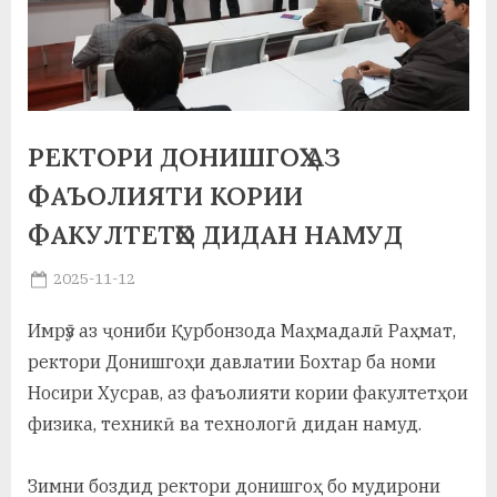
а
н
о
м
РЕКТОРИ ДОНИШГОҲ АЗ
и
ФАЪОЛИЯТИ КОРИИ
Н
ФАКУЛТЕТҲО ДИДАН НАМУД
о
Posted
2025-11-12
By
on
saidov
с
Имрӯз аз ҷониби Қурбонзода Маҳмадалӣ Раҳмат,
и
ректори Донишгоҳи давлатии Бохтар ба номи
р
Носири Хусрав, аз фаъолияти кории факултетҳои
физика, техникӣ ва технологӣ дидан намуд.
и
Х
Зимни боздид ректори донишгоҳ бо мудирони