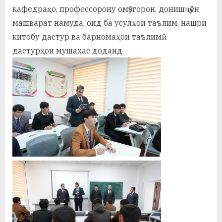
у
кафедраҳо, профессорону омӯзгорон, донишҷӯён
с
машварат намуда, оид ба усулҳои таълим, нашри
китобу дастур ва барномаҳои таълимӣ
р
дастурҳои мушахас доданд.
а
в