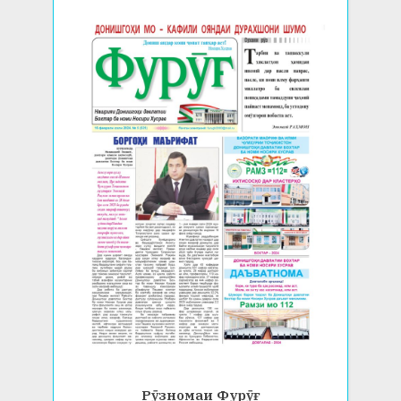
Рӯзномаи Фурӯғ