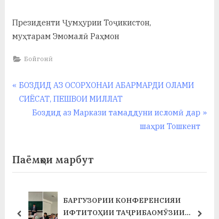
у
с
Президенти Ҷумҳурии Тоҷикистон,
муҳтарам Эмомалӣ Раҳмон
р
а
Бойгонӣ
в
Навигация
P
БОЗДИД АЗ ОСОРХОНАИ АБАРМАРДИ ОЛАМИ
r
СИЁСАТ, ПЕШВОИ МИЛЛАТ
по
e
N
Боздид аз Маркази тамаддуни исломӣ дар
записям
v
e
шаҳри Тошкент
i
x
o
t
Паёмҳои марбут
u
P
s
o
P
s
БАРГУЗОРИИ КОНФЕРЕНСИЯИ
Т
o
t
ИФТИТОҲИИ ТАҶРИБАОМӮЗИИ
prev
next