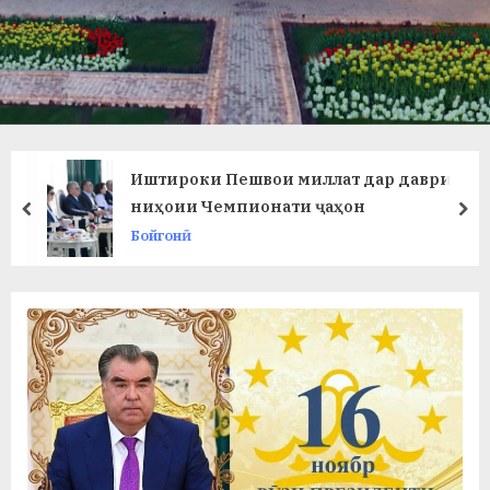
в
л
а
т
и
Иштироки Пешвои миллат дар даври
и
ниҳоии Чемпионати ҷаҳон
prev
ne
Бойгонӣ
Б
о
х
т
а
р
б