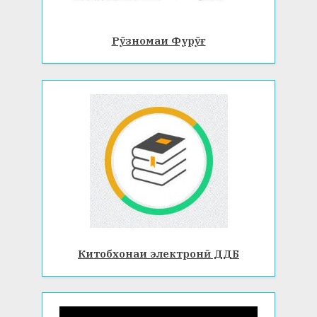
Рӯзномаи Фурӯғ
Китобхонаи электронӣ ДДБ