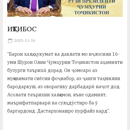
а
н
ИҚТИБОС
о
м
Posted
2025-11-16
By
on
saidov
и
“Барои халқ, ҳукумат ва давлати мо иҷлосияи 16-
Н
уми Шурои Олии Ҷумҳурии Тоҷикистон аҳамияти
о
бузурги таърихӣ дорад. Он ҷомеаро аз
муқовимати сиёсии фоҷиабор, аз ҷанги таҳмилии
с
бародаркуш, аз оворагиву дарбадарӣ наҷот дод.
и
Асолати таърихии халқамон, яъне одамият,
р
маърифатпарварӣ ва сулҳдӯстиро ба ӯ
баргардонд. Дастархонашро пурфайз кард”.
и
Х