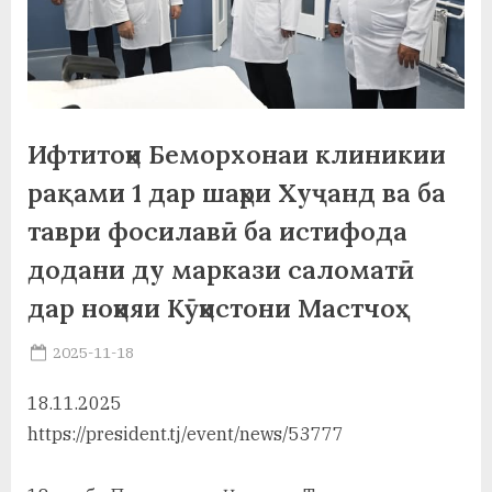
а
н
о
м
Ифтитоҳи Беморхонаи клиникии
и
рақами 1 дар шаҳри Хуҷанд ва ба
Н
таври фосилавӣ ба истифода
додани ду маркази саломатӣ
о
дар ноҳияи Кӯҳистони Мастчоҳ
с
и
Posted
2025-11-18
By
on
saidov
р
18.11.2025
и
https://president.tj/event/news/53777
Х