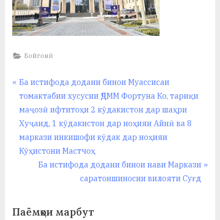
Бойгонӣ
Навигация
P
Ба истифода додани бинои Муассисаи
r
томактабии хусусии ҶДММ Фортуна Ко, тариқи
по
e
маҷозӣ ифтитоҳи 2 кӯдакистон дар шаҳри
записям
v
Хуҷанд, 1 кӯдакистон дар ноҳияи Айнӣ ва 8
i
маркази инкишофи кӯдак дар ноҳияи
o
Кӯҳистони Мастчоҳ
u
N
Ба истифода додани бинои нави Маркази
s
e
саратоншиносии вилояти Суғд
P
x
o
t
Паёмҳои марбут
s
P