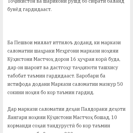
Тоҷикистон ва шарикони рушд бо сифати баланд
бунёд гардидааст.
Ба Пешвои миллат иттилоъ доданд, ки маркази
саломатии шаҳраки Меҳргони маркази ноҳияи
Кӯҳистони Мастчоҳ дорои 16 ҳуҷраи корӣ буда,
дар он шароит ва дастгоҳу таҷҳизоти ташхису
табобат таъмин гардидааст. Баробари ба
истифода додани Маркази саломатии мазкур 50
сокини ноҳия бо кор таъмин гардид.
Дар маркази саломатии деҳаи Палдораки деҳоти
Лангари ноҳияи Кӯҳистони Мастчоҳ бошад, 10
корманди соҳаи тандурустӣ бо кор таъмин