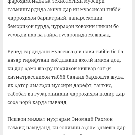
фароҳамомада ва технологияи муосири
таъмингардида акнун дар ин муассисаи тиббӣ
ҷарроҳиҳои бариатрикӣ, лапароскопии
бемориҳои гурда, чурраҳои ковокии шикам бо
усулҳои нав ва ғайра гузаронида мешавад.
Бунёд гардидани муассисаҳои нави тиббӣ бо ба
назар гирифтани зиёдшавии аҳолӣ имкон дод,
ки дар ҳама шаҳру ноҳияҳои кишвар сатҳи
хизматрасониҳои тиббӣ баланд бардошта шуда,
як қатор амалҳои муосири дарёфт, ташхис,
табобат ва гузаронидани ҷарроҳиҳои нодир дар
соҳа ҷорӣ карда шаванд.
Пешвои миллат муҳтарам Эмомалӣ Раҳмон
таъкид намуданд, ки солимии аҳолӣ ҳамеша дар