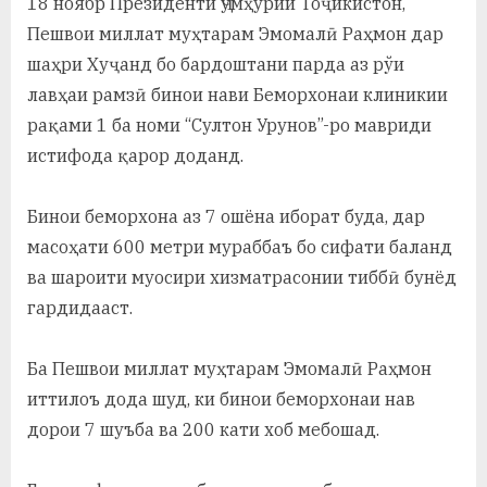
18 ноябр Президенти Ҷумҳурии Тоҷикистон,
у
Пешвои миллат муҳтарам Эмомалӣ Раҳмон дар
с
шаҳри Хуҷанд бо бардоштани парда аз рўи
р
лавҳаи рамзӣ бинои нави Беморхонаи клиникии
рақами 1 ба номи “Султон Урунов”-ро мавриди
а
истифода қарор доданд.
в
Бинои беморхона аз 7 ошёна иборат буда, дар
масоҳати 600 метри мураббаъ бо сифати баланд
ва шароити муосири хизматрасонии тиббӣ бунёд
гардидааст.
Ба Пешвои миллат муҳтарам Эмомалӣ Раҳмон
иттилоъ дода шуд, ки бинои беморхонаи нав
дорои 7 шуъба ва 200 кати хоб мебошад.