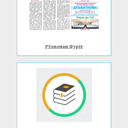
Рӯзномаи Фурӯғ