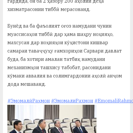
гардида, он ба 2 ҳазору 200 аҳолии деҳа
хизматрасонии тиббӣ мерасонанд.
Бунёд ва ба фаъолият оғоз намудани чунин
муассисаҳои тиббӣ дар ҳама шаҳру ноҳияҳо,
махсусан дар ноҳияҳои кӯҳистони кишвар
самараи таваҷҷуҳу ғамхориҳои Сарвари давлат
буда, ба хотири амалан татбиқ намудани
механизмҳои ташхису табобат, расонидани
кӯмаки аввалия ва солимгардонии аҳолӣ анҷом
дода мешаванд.
#ЭмомалӣРаҳмон
#ЭмомалиРахмон
#EmomaliRahm