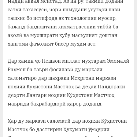
мадди аввал меистад. Аз ин рӯ, такмил додани
сатҳи тахассусӣ, ҷорӣ намудани усулҳои нави
ташхис бо истифода аз технологияи муосир,
баланд бардоштани хизматрасонии тиббӣ ба
аҳолӣ ва муоширати хубу масъулият доштан
ҳангоми фаъолият бисёр муҳим аст.
Дар ҳамин ҷо Пешвои миллат муҳтарам Эмомалӣ
Раҳмон ба таври фосилавӣ ду маркази
саломатиро дар шаҳраки Меҳргони маркази
ноҳияи Кӯҳистони Мастчоҳ ва деҳаи Палдораки
деҳоти Лангари ноҳияи Кӯҳистони Мастчоҳ
мавриди баҳрабардорӣ қарор доданд.
Ҳар ду маркази саломатӣ дар ноҳияи Кӯҳистони
Мастчоҳ бо дастгирии Ҳукумати Ҷумҳурии