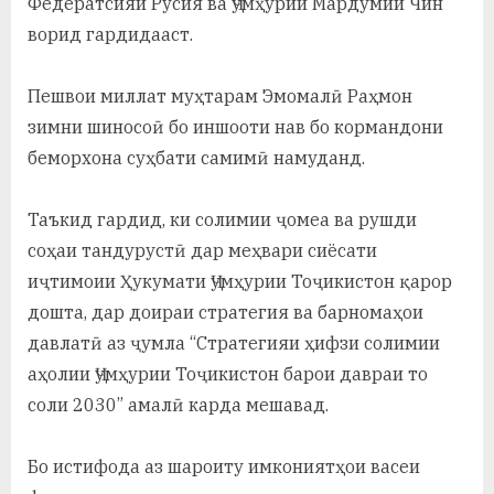
Федератсияи Русия ва Ҷумҳурии Мардумии Чин
ворид гардидааст.
Пешвои миллат муҳтарам Эмомалӣ Раҳмон
зимни шиносоӣ бо иншооти нав бо кормандони
беморхона суҳбати самимӣ намуданд.
Таъкид гардид, ки солимии ҷомеа ва рушди
соҳаи тандурустӣ дар меҳвари сиёсати
иҷтимоии Ҳукумати Ҷумҳурии Тоҷикистон қарор
дошта, дар доираи стратегия ва барномаҳои
давлатӣ аз ҷумла “Стратегияи ҳифзи солимии
аҳолии Ҷумҳурии Тоҷикистон барои давраи то
соли 2030” амалӣ карда мешавад.
Бо истифода аз шароиту имкониятҳои васеи