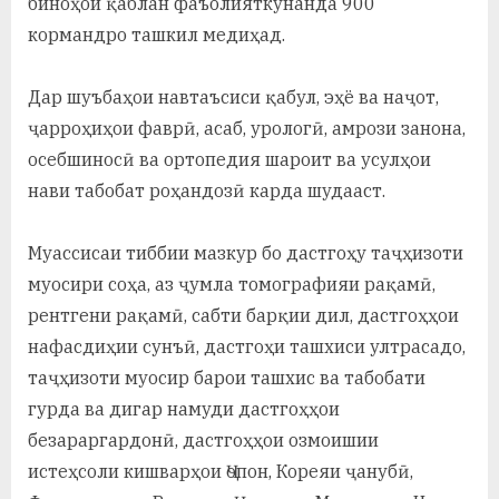
биноҳои қаблан фаъолияткунанда 900
кормандро ташкил медиҳад.
Дар шуъбаҳои навтаъсиси қабул, эҳё ва наҷот,
ҷарроҳиҳои фаврӣ, асаб, урологӣ, амрози занона,
осебшиносӣ ва ортопедия шароит ва усулҳои
нави табобат роҳандозӣ карда шудааст.
Муассисаи тиббии мазкур бо дастгоҳу таҷҳизоти
муосири соҳа, аз ҷумла томографияи рақамӣ,
рентгени рақамӣ, сабти барқии дил, дастгоҳҳои
нафасдиҳии сунъӣ, дастгоҳи ташхиси ултрасадо,
таҷҳизоти муосир барои ташхис ва табобати
гурда ва дигар намуди дастгоҳҳои
безараргардонӣ, дастгоҳҳои озмоишии
истеҳсоли кишварҳои Ҷопон, Кореяи ҷанубӣ,