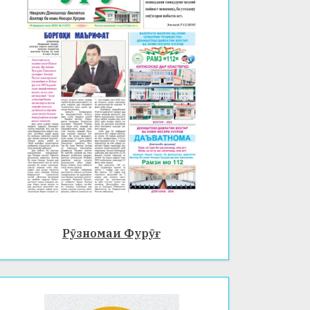
Рӯзномаи Фурӯғ