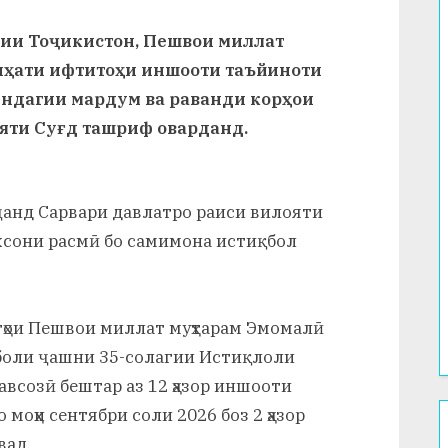
ии Тоҷикистон, Пешвои миллат
иҳати ифтитоҳи иншооти таъйиноти
индагии мардум ва раванди корҳои
ояти Суғд ташриф оварданд.
ҷанд Сарвари давлатро раиси вилояти
ахсони расмӣ бо самимона истиқбол
ятҳои Пешвои миллат муҳтарам Эмомалӣ
қболи ҷашни 35-солагии Истиқлоли
авсозӣ бештар аз 12 ҳазор иншооти
 моҳи сентябри соли 2026 боз 2 ҳазор
вад.