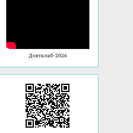
Ӣ –
ТОҲИ
ДУРАХ
И
ШИ
ТАҶРИ
ЗИНД
БАОМӮ
АГӢ
ЗИИ
ИСТЕҲ
СОЛӢ
Довталаб-2026
ДАР
ФАКУЛ
ТЕТИ
ХИМИ
Я ВА
БИОЛО
ГИЯ