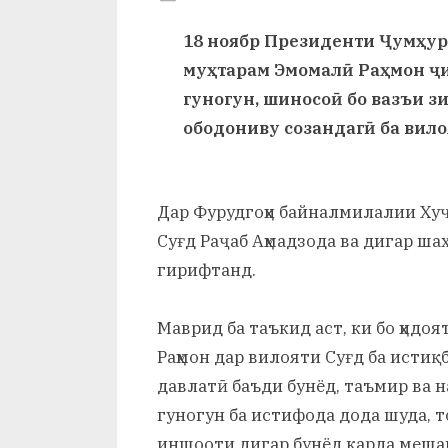
и
By
on
saidov
18 ноябр Президенти Ҷумҳур
Х
муҳтарам Эмомалӣ Раҳмон ҷ
у
гуногун, шиносоӣ бо вазъи з
с
ободониву созандагӣ ба вил
р
а
Дар Фурудгоҳи байналмилалии Ху
в
Суғд Раҷаб Аҳмадзода ва дигар ш
гирифтанд.
Маврид ба таъкид аст, ки бо ҳидо
Раҳмон дар вилояти Суғд ба исти
давлатӣ баъди бунёд, таъмир ва н
гуногун ба истифода дода шуда, то
иншооти дигар бунёд карда меша