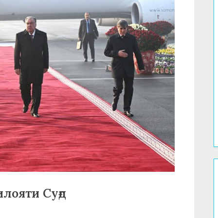
илояти Суғд