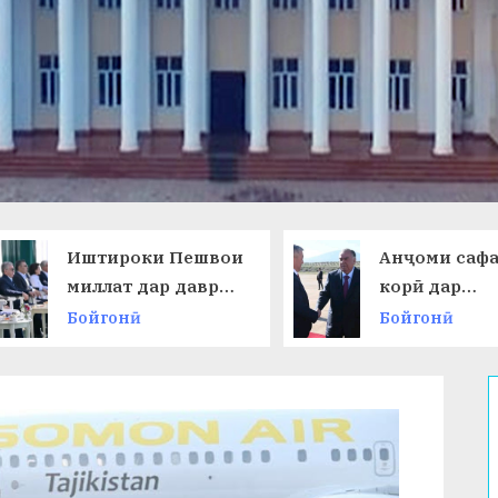
Иштироки Пешвои
Анҷоми саф
миллат дар даври
корӣ дар
ниҳоии
Ҷумҳурии
Бойгонӣ
Бойгонӣ
Чемпионати ҷаҳон
Қирғизисто