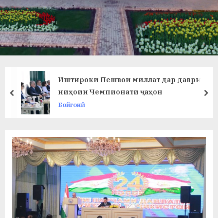
в
л
а
т
и
Иштироки Пешвои миллат дар даври
и
ниҳоии Чемпионати ҷаҳон
prev
ne
Бойгонӣ
Б
о
х
т
а
р
б