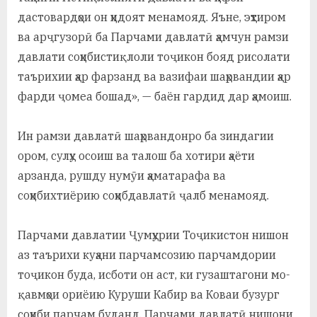
дастовардҳои он ҳидоят менамояд. Яъне, эҳтиром
ва арҷгузорӣ ба Парчами давлатӣ ҳамчун рамзи
давлати соҳибистиқлоли тоҷикон бояд рисолати
таърихии ҳар фарзанд ва вазифаи шаҳрвандии ҳар
фарди ҷомеа бошад», — баён гардид дар ҳамоиш.
Ин рамзи давлатӣ шаҳрвандонро ба зиндагии
ором, сулҳу осоиш ва талош ба хотири ҳаёти
арзанда, рушду нумӯи ҳаматарафа ва
соҳибихтиёрию соҳибдавлатӣ ҷалб менамояд.
Парчами давлатии Ҷумҳурии Тоҷикистон нишон
аз таърихи куҳани парчамсозию парчамдории
тоҷикон буда, исботи он аст, ки гузаштагони мо-
қавмҳои ориёию Куруши Кабир ва Коваи бузург
соҳиби парчам буданд. Парчами давлатӣ нишони