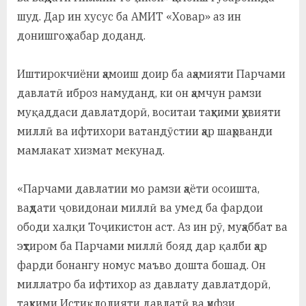
у
шуд. Дар ин хусус ба АМИТ «Ховар» аз ин
с
донишгоҳ хабар доданд.
р
Иштирокчиёни ҳамоиш доир ба аҳамияти Парчами
а
давлатӣ иброз намуданд, ки он ҳамчун рамзи
в
муқаддаси давлатдорӣ, воситаи таҳкими ҳувияти
миллӣ ва ифтихори ватандӯстии ҳар шаҳрванди
мамлакат хизмат мекунад.
«Парчами давлатии мо рамзи ҳаёти осоишта,
ваҳдати ҷовидонаи миллӣ ва умед ба фардои
ободи халқи Тоҷикистон аст. Аз ин рӯ, муҳаббат ва
эҳтиром ба Парчами миллӣ бояд дар қалби ҳар
фарди бонангу номус маъво дошта бошад. Он
миллатро ба ифтихор аз давлату давлатдорӣ,
таҳкими Истиқлолияти давлатӣ ва ҳифзи