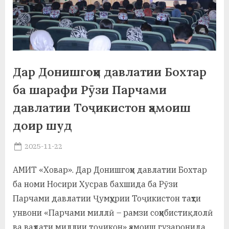
а
н
о
м
Дар Донишгоҳи давлатии Бохтар
и
ба шарафи Рӯзи Парчами
Н
давлатии Тоҷикистон ҳамоиш
доир шуд
о
с
Posted
2025-11-22
By
on
saidov
и
АМИТ «Ховар». Дар Донишгоҳи давлатии Бохтар
р
ба номи Носири Хусрав бахшида ба Рӯзи
и
Парчами давлатии Ҷумҳурии Тоҷикистон таҳти
унвони «Парчами миллӣ – рамзи соҳибистиқлолӣ
Х
ва ваҳдати миллии тоҷикон» ҳамоиш гузаронида