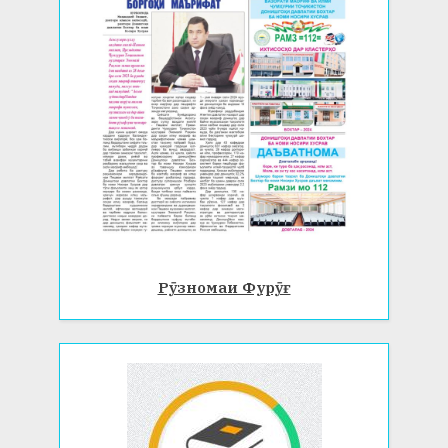
Рӯзномаи Фурӯғ