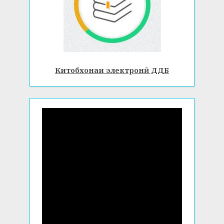
Китобхонаи электронӣ ДДБ