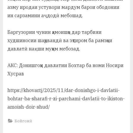
азму иродаи устувори мардум барои ободонии
ин сарзамини аҷдодӣ мебошад.
Баргузории чунин ҳамоишҳо дар тарбияи
худшиносии шаҳрвандӣ ва эҳтиром ба рамзҳои
давлатӣ нақши муҳим мебозад.
АКС: Донишгоҳи давлатии Бохтар ба номи Носири
Хусрав
https://khovar.tj/2025/11/dar-donishgo-i-davlatii-
bohtar-ba-sharafi-r-zi-parchami-davlatii-to-ikiston-
amoish-doir-shud/
Бойгонӣ