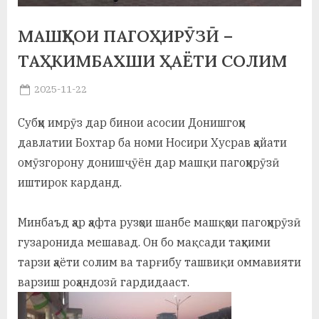
а
МАШҚҲОИ ПАГОҲИРӮЗӢ –
н
ТАҲКИМБАХШИ ҲАЁТИ СОЛИМ
о
Posted
2025-11-22
м
By
on
saidov
и
Субҳи имрӯз дар бинои асосии Донишгоҳи
давлатии Бохтар ба номи Носири Хусрав ҳайати
Н
омӯзгорону донишҷӯён дар машқи пагоҳирӯзӣ
о
иштирок карданд.
с
Минбаъд ҳар ҳафта рузҳои шанбе машқҳои пагоҳирӯзӣ
и
гузаронида мешавад. Он бо мақсади таҳкими
р
тарзи ҳаёти солим ва тарғибу ташвиқи оммавияти
и
варзиш роҳандозӣ гардидааст.
Х