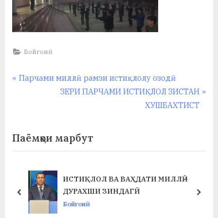
Бойгонӣ
Навигация
P
Парчами миллӣ рамзи истиқлолу озодӣ
r
N
ЗЕРИ ПАРЧАМИ ИСТИҚЛОЛ ЗИСТАН
по
e
e
ХУШБАХТИСТ
записям
v
x
i
t
Паёмҳои марбут
o
P
u
o
s
s
ИСТИҚЛОЛ ВА ВАҲДАТИ МИЛЛӢ –
P
t
ДУРАХШИ ЗИНДАГӢ
prev
next
o
:
Бойгонӣ
s