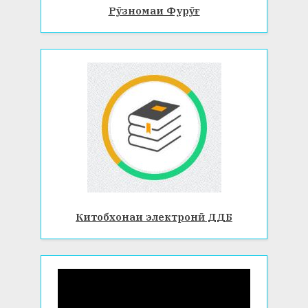
Рӯзномаи Фурӯғ
Китобхонаи электронӣ ДДБ