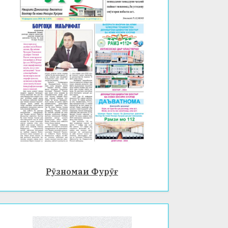
Рӯзномаи Фурӯғ