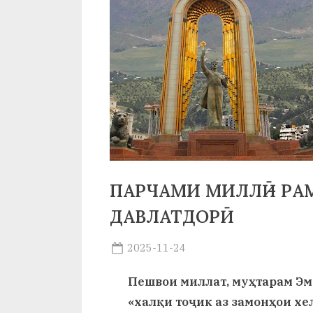
р
б
а
н
о
м
и
Н
ПАРЧАМИ МИЛЛӢ – Р
о
ДАВЛАТДОРӢ
с
Posted
2025-11-24
By
on
saidov
и
Пешвои миллат, муҳтарам Эм
р
«халқи тоҷик аз замонҳои хе