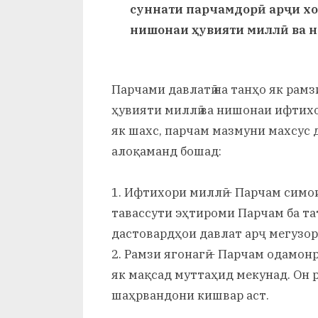
и
суннати парчамдорӣ арҷи хо
нишонаи ҳувияти миллӣ ва н
Х
у
с
Парчами давлатӣ на танҳо як рамз
ҳувияти миллӣ ва нишонаи ифтихо
р
як шахс, парчам мазмуни махсус 
а
алоқаманд бошад:
в
1. Ифтихори миллӣ – Парчам симои
тавассути эҳтироми Парчам ба та
дастовардҳои давлат арҷ мегузор
2. Рамзи ягонагӣ – Парчам одамон
як мақсад муттаҳид мекунад. Он р
шаҳрвандони кишвар аст.