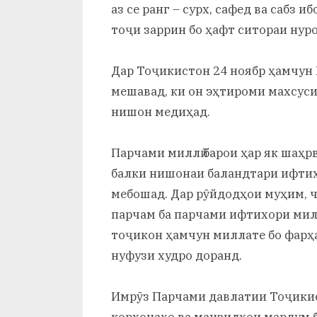
аз се ранг – сурх, сафед ва сабз 
тоҷи заррин бо ҳафт ситораи нуро
Дар Тоҷикистон 24 ноябр ҳамчун 
мешавад, ки он эҳтироми махсуси
нишон медиҳад.
Парчами миллӣ барои ҳар як шаҳр
балки нишонаи баландтари ифтихо
мебошад. Дар рӯйдодҳои муҳим, чо
парчам ба парчами ифтихори мил
тоҷикон ҳамчун миллате бо фарҳа
нуфузи худро доранд.
Имрӯз Парчами давлатии Тоҷикист
корхонаҳо ва манзилҳои мардум б