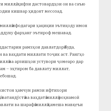
и миллӣ, ҳифзи дастовардҳои он ва саъю
зодии кишвар ҳидоят месозад.
 миллӣ ифодагари ҳақиқии эътиқоду имон
маддуну фарҳанг эътироф мешавад.
ддастарин рамзҳои давлатдорӣ буда,
н ва ваҳдати миллати тоҷик аст. Рангҳо
ллӣ ва арзишҳои устувори ҷомеаро дар
ам – эҳтиром ба давлату миллат,
ебошад.
икистон ҳамчун рамзи ифтихори
 ватандӯстӣ ва ваҳдатӣ миллӣ роҳнамоӣ
авлати ва шарафӣ миллӣ ҳамеша мавқеъи