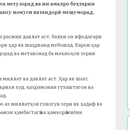
са мегузорад ва ин амалро беҳтарин
ангу номуси ватандорӣ мешуморад.
и расмии давлат аст, балки он ифодагари
ри ҳар як шаҳрванд мебошад. Барои ҳар
дорад ва метавонад ба маъноҳои зерин
 миллат ва давлат аст. Ҳар як шахс
ърихи худ, қаҳрамонии гузаштагон ва
ад.
ро аз миллатҳои гуногун зери як ҳадаф ва
амзи ҳамбастагӣ ва ҳамкорӣ миёни