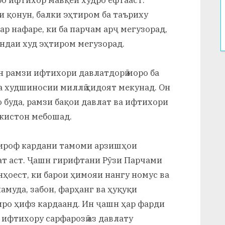
и қонун, балки эҳтиром ба таъриху
р нафаре, ки ба парчам арҷ мегузорад,
яндаи худ эҳтиром мегузорад.
н рамзи ифтихори давлатдорӣ моро ба
 ва худшиносии миллӣ ҳидоят мекунад. Он
 буда, рамзи бақои давлат ва ифтихори
кистон мебошад.
тироф кардани тамоми арзишҳои
ат аст. Ҷашн гирифтани Рӯзи Парчами
нҳоест, ки барои ҳимояи нангу номус ва
амуда, забон, фарҳанг ва ҳуқуқи
ро ҳифз кардаанд. Ин ҷашн ҳар фарди
 ифтихору сарфарозӣ аз давлату