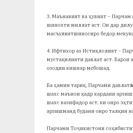
3. Маънавият ва ҳувият – Парчам
шинохти миллат аст. Он дар дилу 
масъулиятшиносиро бедор мекун
4. Ифтихор аз Истиқлолият – Пар
мустақилияти давлат аст. Барои 
озодии кишвар мебошад.
Ба ҳамин тариқ, Парчами давлатӣ н
шахс маънои қадр кардани арзишҳо
шахс вазифадор аст, ки онро эҳти
арзишманд будани онро талқин н
Парчами Тоҷикистони соҳибистиқл