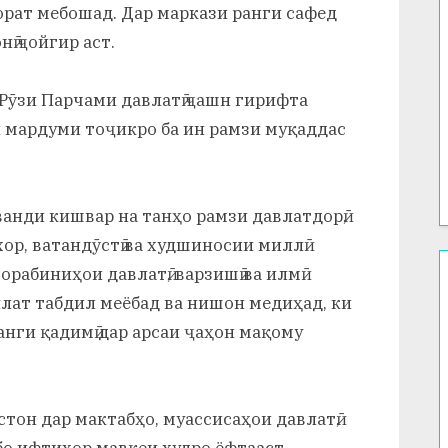
иборат мебошад. Дар маркази ранги сафед
нӣ ҷойгир аст.
Рӯзи Парчами давлатӣ ҷашн гирифта
 мардуми тоҷикро ба ин рамзи муқаддас
ванди кишвар на танҳо рамзи давлатдорӣ,
р, ватандӯстӣ ва худшиносии миллӣ
рабиниҳои давлатӣ, варзишӣ ва илмӣ
лат табдил меёбад ва нишон медиҳад, ки
нги қадимӣ дар арсаи ҷаҳон мақому
он дар мактабҳо, муассисаҳои давлатӣ,
о ифтихор мавқеи худро ёфтааст.