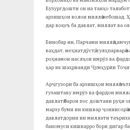
Бузургдошти он на танҳо талабот
арзишҳои волои миллӣ мебошад. Ҳа
дар воқеъ ба давлат, миллат ва о
Бинобар ин, Парчами миллӣ ҳамчу
ваҳдат, меҳнатдӯстӣ, сулҳпарварӣ
роҳнамои наслҳои имрӯз ва фардо
ҳар як шаҳрванди Ҷумҳурии Тоҷи
Арҷгузори ба арзишҳои миллӣ эъ
гузаштаву имрӯз ва фардои милл
давлатӣ барои пос доштани руҳи о
марзу буми ин кишвар ҷоннисорӣ н
давлатдории ин миллати таърихи
баномуси кишварро бори дигар ба