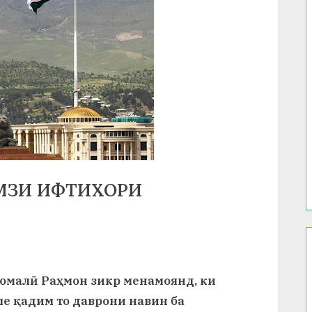
АМЗИ ИФТИХОРИ
омалӣ Раҳмон зикр менамоянд, ки
ле қадим то даврони навин ба