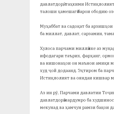
давлатдорӣ, таҳкими Истиқлолият
талоши ҳамешагӣ барои ободию о
Муҳаббат ва садоқат ба арзишҳои
ба миллат, давлат, сарзамин, та
Хулоса парчами миллӣ яке аз муқа
ифодагари таърих, фарҳанг, ормо
ва нишонаҳои он маънои амиқи ми
худ ҷой додаанд. Эҳтиром ба парч
Истиқлолият ва ояндаи кишвар м
Аз ин рӯ, Парчами давлатии Тоҷ
давлатдорӣ мардумро ба худшиносӣ,
мекунад ва ҳамчун рамзи бақои д