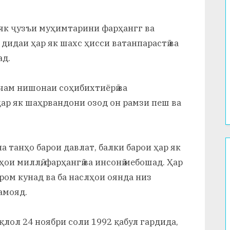
 як ҷузъи муҳимтарини фарҳангг ва
дидаи ҳар як шахс ҳисси ватанпарастӣ ва
ад.
чам нишонаи соҳибихтиёрӣ ва
ҳар як шаҳрвандони озод он рамзи пеш ва
а танҳо барои давлат, балки барои ҳар як
и миллӣ, фарҳангӣ ва инсонӣ мебошад. Ҳар
ром кунад ва ба наслҳои оянда низ
амояд.
ол 24 ноябри соли 1992 қабул гардида,