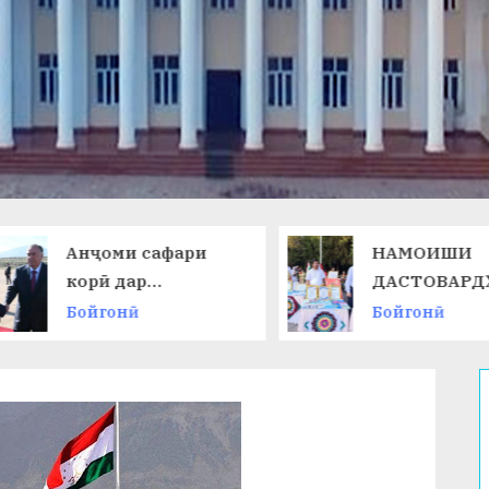
Анҷоми сафари
НАМОИШИ
корӣ дар
ДАСТОВАРД
Ҷумҳурии
ОМӮЗГОРОН
Бойгонӣ
Бойгонӣ
Қирғизистон