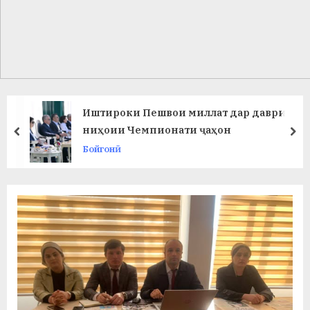
в
л
а
т
и
Иштироки Пешвои миллат дар даври
и
ниҳоии Чемпионати ҷаҳон
prev
ne
Бойгонӣ
Б
о
х
т
а
р
б