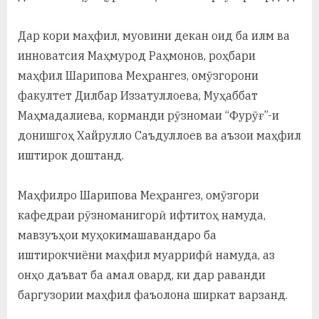
у
с
Дар кори маҳфил, муовини декан оид ба илм ва
инноватсия Маҳмурод Раҳмонов, роҳбари
р
маҳфил Шарипова Меҳрангез, омӯзгорони
а
факултет Дилбар Иззатуллоева, Муҳаббат
в
Маҳмадалиева, корманди рӯзномаи “Фурӯғ”-и
донишгоҳ Хайрулло Саъдуллоев ва аъзои маҳфил
иштирок доштанд.
Маҳфилро Шарипова Меҳрангез, омӯзгори
кафедраи рӯзноманигорӣ ифтитоҳ намуда,
мавзуъҳои муҳокимашавандаро ба
иштирокчиёни маҳфил муаррифӣ намуда, аз
онҳо даъват ба амал овард, ки дар раванди
баргузории маҳфил фаъолона ширкат варзанд.