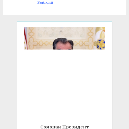
ТОҶИКИСТОН
Бойгонӣ
o
:
s
t
:
Сомонаи Президент