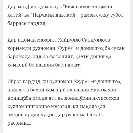
Дар маҳфил ду мавзуъ “Вижагиҳои тарҷумаи
хаттӣ” ва “Парчами давлатӣ – рамзи сулҳу субот”
баррасӣ гардид.
Дар идомаи маҳфил, Хайрулло Саъдуллоев
корманди рӯзномаи “Фурӯғ”-и донишгоҳ ба сухан
баромада, оид ба фаъолият, ҳаёти донишҷӯӣ,
ҳамкорӣ бо нашрия баён дошт.
Иброз гардид, ки рӯзномаи “Фурӯғ”-и донишгоҳ
пайваста баҳри ҳамкорӣ ва нашри мақолаҳои
донишҷӯён омода аст ва донишҷӯёни ихтисосҳои
рӯзноманигориро месазад, ки мақолаҳои
омодакардаи худро дар рӯзнома ба табъ
расонанд.