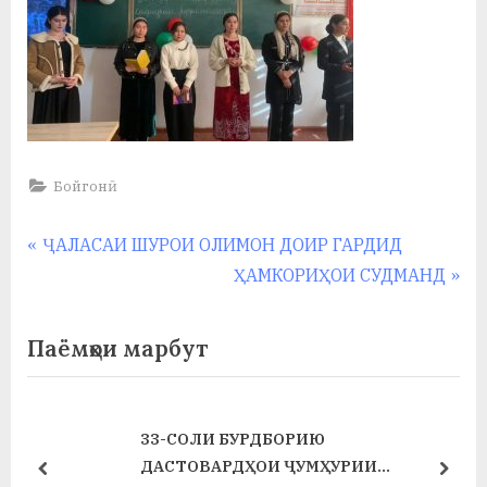
Бойгонӣ
Навигация
P
ҶАЛАСАИ ШУРОИ ОЛИМОН ДОИР ГАРДИД
r
N
ҲАМКОРИҲОИ СУДМАНД
по
e
e
записям
v
x
Паёмҳои марбут
i
t
o
P
u
o
33-СОЛИ БУРДБОРИЮ
s
s
ДАСТОВАРДҲОИ ҶУМҲУРИИ
prev
next
P
t