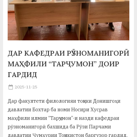
а
н
о
м
ДАР КАФЕДРАИ РӮЗНОМАНИГОРӢ
и
МАҲФИЛИ “ТАРҶУМОН” ДОИР
Н
ГАРДИД
о
с
Posted
2025-11-25
By
on
saidov
и
Дар факултети филологияи тоҷики Донишгоҳи
р
давлатии Бохтар ба номи Носири Хусрав
и
маҳфили илмии “Тарҷумон”-и назди кафедраи
рӯзноманигорӣ бахшида ба Рӯзи Парчами
Х
давлатии Ҷумҳурии Тоҷикистон баргузор гардид.