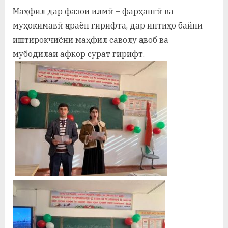
Маҳфил дар фазои илмӣ – фарҳангӣ ва
муҳокимавӣ ҷараён гирифта, дар интиҳо байни
иштирокчиёни маҳфил саволу ҷавоб ва
мубодилаи афкор сурат гирифт.