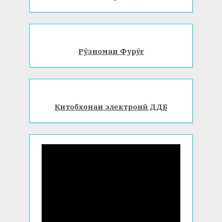
Рӯзномаи Фурӯғ
Китобхонаи электронӣ ДДБ