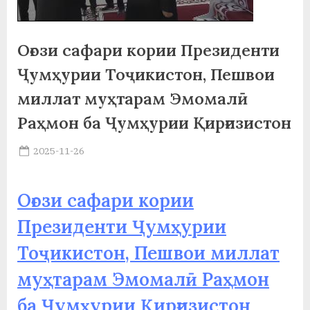
а
н
Оғози сафари кории Президенти
о
Ҷумҳурии Тоҷикистон, Пешвои
м
миллат муҳтарам Эмомалӣ
и
Раҳмон ба Ҷумҳурии Қирғизистон
Н
Posted
2025-11-26
By
on
saidov
о
с
Оғози сафари кории
и
Президенти Ҷумҳурии
р
Тоҷикистон, Пешвои миллат
и
муҳтарам Эмомалӣ Раҳмон
Х
ба Ҷумҳурии Қирғизистон