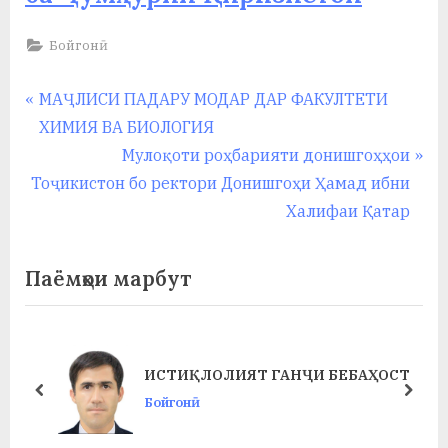
у
с
Бойгонӣ
р
Навигация
P
МАҶЛИСИ ПАДАРУ МОДАР ДАР ФАКУЛТЕТИ
а
r
ХИМИЯ ВА БИОЛОГИЯ
по
в
e
N
Мулоқоти роҳбарияти донишгоҳҳои
записям
v
e
Тоҷикистон бо ректори Донишгоҳи Ҳамад ибни
i
x
Халифаи Қатар
o
t
u
P
Паёмҳои марбут
s
o
P
s
o
t
ИСТИҚЛОЛИЯТ ГАНҶИ БЕБАҲОСТ
s
:
prev
next
Бойгонӣ
t
: