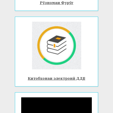
Рӯзномаи Фурӯғ
Китобхонаи электронӣ ДДБ