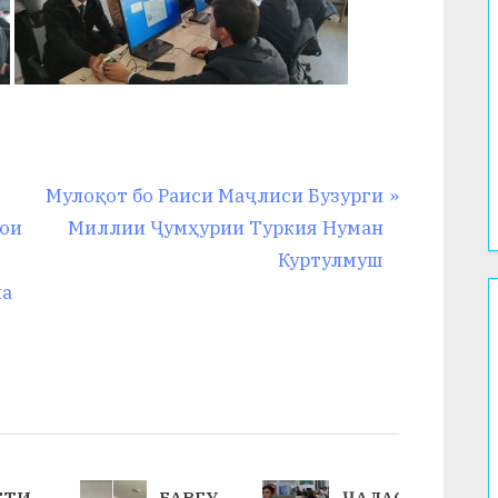
N
Мулоқот бо Раиси Маҷлиси Бузурги
e
ҳои
Миллии Ҷумҳурии Туркия Нуман
x
Куртулмуш
t
ла
P
o
s
t
:
СТИ
БАРГУ
ҶАЛАС