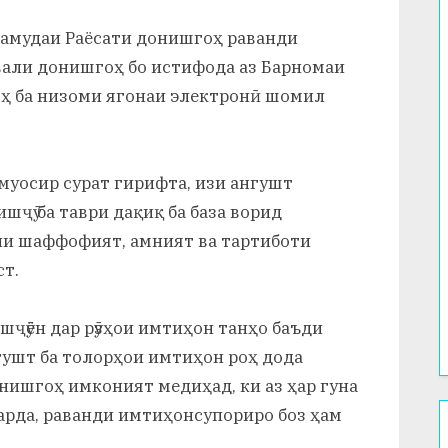
намудаи Раёсати донишгоҳ раванди
вали донишгоҳ бо истифода аз Барномаи
ҳ ба низоми ягонаи электронӣ шомил
муосир сурат гирифта, изи ангушт
нишҷӯ ба таври дақиқ ба база ворид
ни шаффофият, амният ва тартиботи
ст.
шҷӯён дар рӯзҳои имтиҳон танҳо баъди
гушт ба толорҳои имтиҳон роҳ дода
нишгоҳ имконият медиҳад, ки аз ҳар гуна
арда, раванди имтиҳонсупориро боз ҳам
.