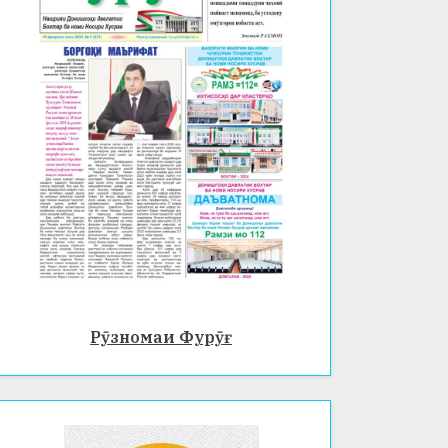
Рӯзномаи Фурӯғ