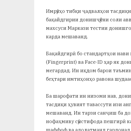
и
By
on
saidov
Имрӯзҳо тибқи ҷадвалҳои тасдиқ
Х
бақайдгирии донишҷӯёни соли ав
у
махсуси Маркази тестии донишго
с
карда мешаванд.
р
Бақайдгирӣ бо стандартҳои нави 
а
(Fingerprint) ва Face-ID ҳар як до
в
мегардад. Ин иқдом барои таъми
беҳтари имтиҳонҳо равона шудаа
Ба шарофати ин низоми нав, дони
тасдиқи ҳувият тавассути изи ан
мешаванд. Ин тарзи санҷиш ба до
нофаҳмиву сӯистифода пешгирӣ к
шаффоф ва адолатманд гардонад