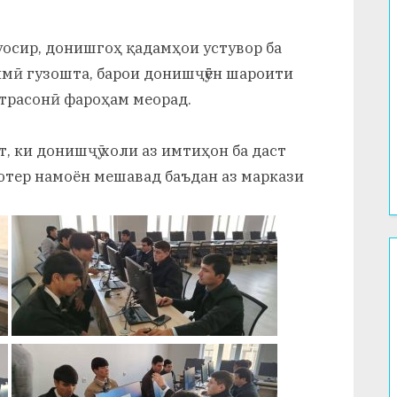
осир, донишгоҳ қадамҳои устувор ба
мӣ гузошта, барои донишҷӯён шароити
атрасонӣ фароҳам меорад.
, ки донишҷӯ холи аз имтиҳон ба даст
ютер намоён мешавад баъдан аз маркази