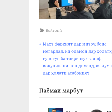
Бойгонӣ
Навигация
P
Маҳз фарқият дар мизоҷ боис
r
мегардад, ки одамон дар ҳолат
по
e
гуногун ба таври мухталиф
v
вокуниш нишон диҳанд, аз ҷум
записям
i
дар ҳолати асабоният.
o
u
Паёмҳои марбут
s
P
o
33-
ИСТИ
И