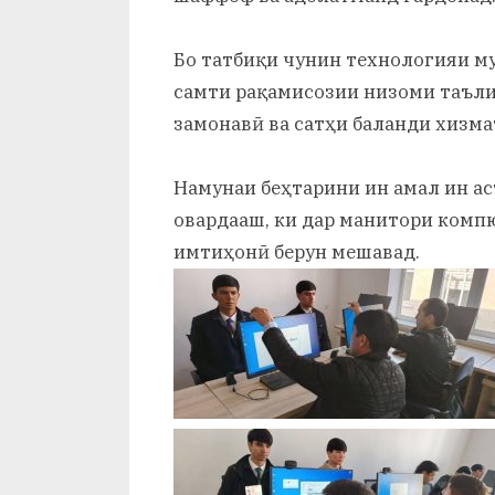
Бо татбиқи чунин технологияи му
самти рақамисозии низоми таъли
замонавӣ ва сатҳи баланди хизм
Намунаи беҳтарини ин амал ин аст
овардааш, ки дар манитори комп
имтиҳонӣ берун мешавад.