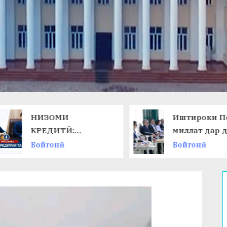
НИЗОМИ
Иштироки П
КРЕДИТӢ:
миллат дар 
ТАЛАБОТИ ЗАМОН
ниҳоии
Бойгонӣ
Бойгонӣ
ВА ИМКОНОТИ
Чемпионати
НАВ