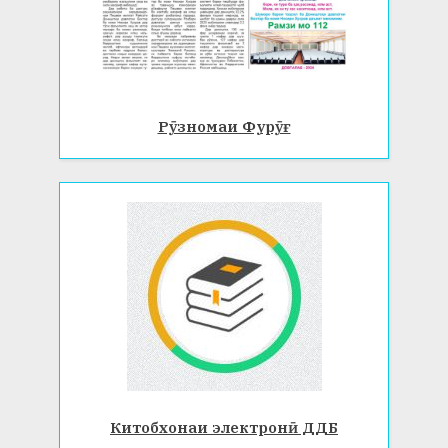
Рӯзномаи Фурӯғ
Китобхонаи электронӣ ДДБ