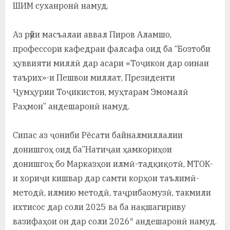
у
ШИМ суханронӣ намуд.
с
Аз рӯйи масъалаи аввал Пиров Аламшо,
р
профессори кафедраи фалсафа оид ба “Бозтоби
а
ҳуввияти миллӣ дар асари «Тоҷикон дар оинаи
таърих»-и Пешвои миллат, Президенти
в
Ҷумҳурии Тоҷикистон, муҳтарам Эмомалӣ
Раҳмон” андешаронӣ намуд.
Сипас аз ҷониби Рёсати байналмиллалии
донишгоҳ оид ба”Натиҷаи ҳамкориҳои
донишгоҳ бо Марказҳои илмӣ-тадқиқотӣ, МТОК-
и хориҷи кишвар дар самти корҳои таълимӣ-
методӣ, илмию методӣ, таҷрибаомузӣ, такмили
ихтисос дар соли 2025 ва ба нақшагириву
вазифаҳои он дар соли 2026″ андешаронӣ намуд.