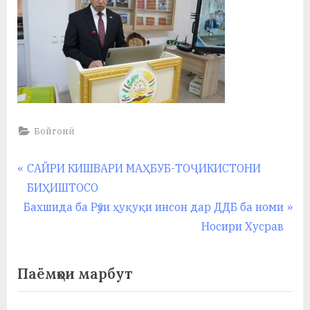
Бойгонӣ
Навигация
P
САЙРИ КИШВАРИ МАҲБУБ-ТОҶИКИСТОНИ
r
БИҲИШТОСО
по
N
e
Бахшида ба Рӯзи ҳуқуқи инсон дар ДДБ ба номи
записям
e
v
Носири Хусрав
x
i
t
o
Паёмҳои марбут
P
u
o
s