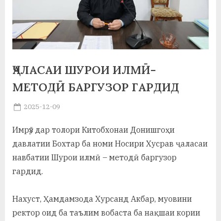
а
н
о
м
ҶАЛАСАИ ШУРОИ ИЛМӢ-
и
МЕТОДӢ БАРГУЗОР ГАРДИД
Н
Posted
2025-12-09
By
on
saidov
о
Имрӯз дар толори Китобхонаи Донишгоҳи
с
давлатии Бохтар ба номи Носири Хусрав ҷаласаи
и
навбатии Шурои илмӣ – методӣ баргузор
гардид.
р
и
Нахуст, Ҳамдамзода Хурсанд Акбар, муовини
Х
ректор оид ба таълим вобаста ба нақшаи кории