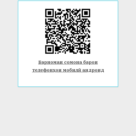
Барномаи сомона барои
телефонҳои мобилӣ андроид
© 2026 Донишгоҳи давлатии Бохтар ба номи Носири Хусрав.
Ҳамаи ҳуқуқ маҳфуз аст. www.btsu.tj