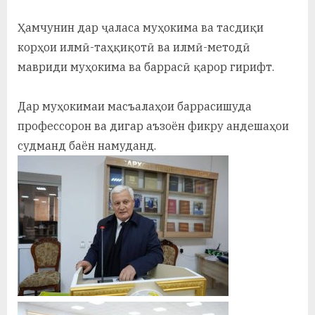
Ҳамчунин дар ҷаласа муҳокима ва тасдиқи
корҳои илмӣ-таҳқиқотӣ ва илмӣ-методӣ
мавриди муҳокима ва баррасӣ қарор гирифт.
Дар муҳокимаи масъалаҳои баррасишуда
профессорон ва дигар аъзоён фикру андешаҳои
судманд баён намуданд.