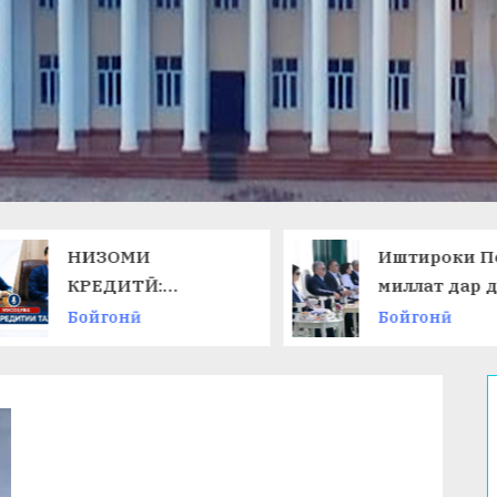
НИЗОМИ
Иштироки П
КРЕДИТӢ:
миллат дар 
ТАЛАБОТИ ЗАМОН
ниҳоии
Бойгонӣ
Бойгонӣ
ВА ИМКОНОТИ
Чемпионати
НАВ