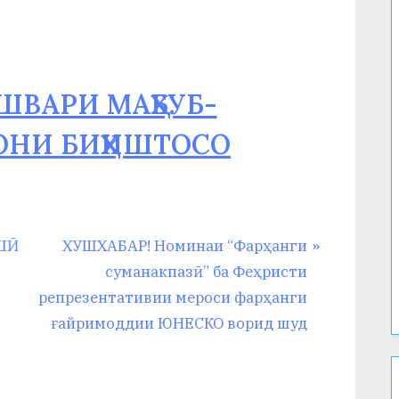
ШВАРИ МАҲБУБ-
ОНИ БИҲИШТОСО
N
ШӢ
ХУШХАБАР! Номинаи “Фарҳанги
e
суманакпазӣ” ба Феҳристи
x
репрезентативии мероси фарҳанги
t
ғайримоддии ЮНЕСКО ворид шуд
P
o