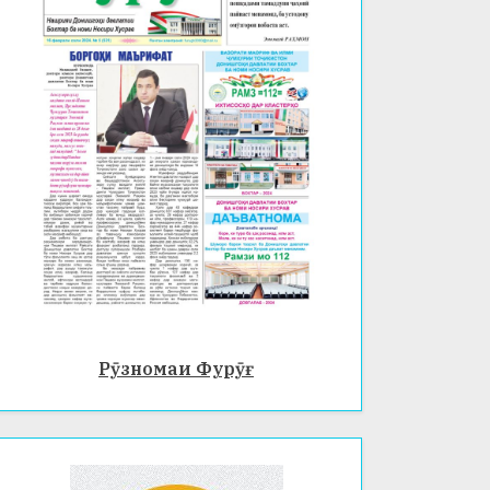
Рӯзномаи Фурӯғ