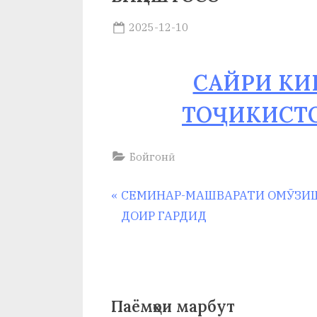
и
Posted
2025-12-10
Х
By
on
saidov
у
САЙРИ КИ
с
ТОҶИКИСТ
р
а
Бойгонӣ
в
Навигация
P
СЕМИНАР-МАШВАРАТИ ОМӮЗИ
r
ДОИР ГАРДИД
по
e
v
записям
i
o
Паёмҳои марбут