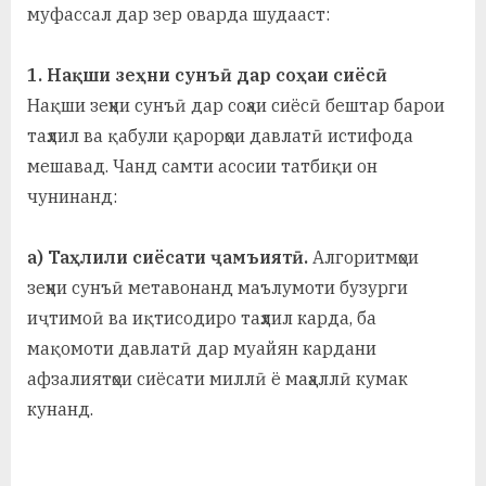
муфассал дар зер оварда шудааст:
1. Нақши зеҳни сунъӣ дар соҳаи сиёсӣ
Нақши зеҳни сунъӣ дар соҳаи сиёсӣ бештар барои
таҳлил ва қабули қарорҳои давлатӣ истифода
мешавад. Чанд самти асосии татбиқи он
чунинанд:
а) Таҳлили сиёсати ҷамъиятӣ.
Алгоритмҳои
зеҳни сунъӣ метавонанд маълумоти бузурги
иҷтимоӣ ва иқтисодиро таҳлил карда, ба
мақомоти давлатӣ дар муайян кардани
афзалиятҳои сиёсати миллӣ ё маҳаллӣ кумак
кунанд.