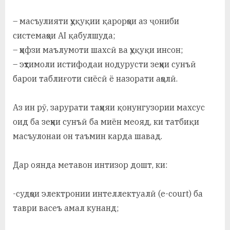
– масъулияти ҳуқуқии қарорҳои аз ҷониби
системаҳои AI қабулшуда;
– ҳифзи маълумоти шахсӣ ва ҳуқуқи инсон;
– эҳтимоли истифодаи нодурусти зеҳни сунъӣ
барои таблиғоти сиёсӣ ё назорати аҳолӣ.
Аз ин рӯ, зарурати таҳияи қонунгузории махсус
оид ба зеҳни сунъӣ ба миён меояд, ки татбиқи
масъулонаи он таъмин карда шавад.
Дар оянда метавон интизор дошт, ки:
-судҳои электронии интеллектуалӣ (e-court) ба
таври васеъ амал кунанд;