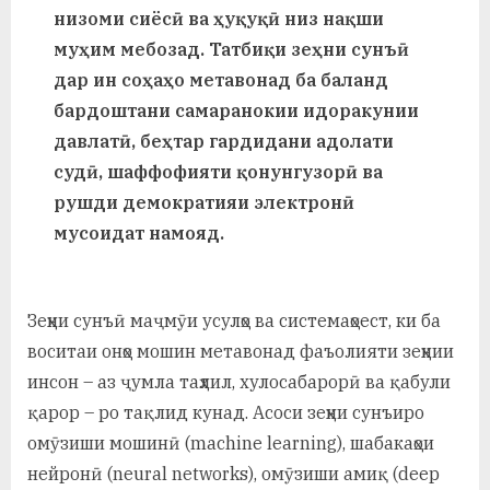
у
низоми сиёсӣ ва ҳуқуқӣ низ нақши
с
муҳим мебозад. Татбиқи зеҳни сунъӣ
дар ин соҳаҳо метавонад ба баланд
р
бардоштани самаранокии идоракунии
а
давлатӣ, беҳтар гардидани адолати
в
судӣ, шаффофияти қонунгузорӣ ва
рушди демократияи электронӣ
мусоидат намояд.
Зеҳни сунъӣ маҷмӯи усулҳо ва системаҳоест, ки ба
воситаи онҳо мошин метавонад фаъолияти зеҳнии
инсон – аз ҷумла таҳлил, хулосабарорӣ ва қабули
қарор – ро тақлид кунад. Асоси зеҳни сунъиро
омӯзиши мошинӣ (machine learning), шабакаҳои
нейронӣ (neural networks), омӯзиши амиқ (deep