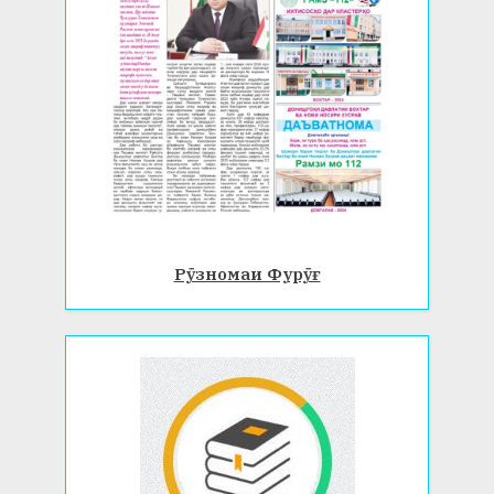
Рӯзномаи Фурӯғ