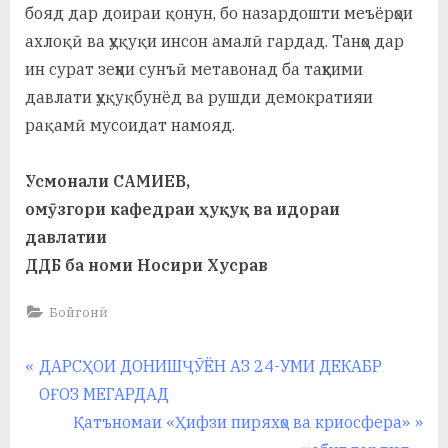
бояд дар доираи қонун, бо назардошти меъёрҳои
ахлоқӣ ва ҳуқуқи инсон амалӣ гардад. Танҳо дар
ин сурат зеҳни сунъӣ метавонад ба таҳкими
давлати ҳуқуқбунёд ва рушди демократияи
рақамӣ мусоидат намояд.
Усмонали САМИЕВ,
омӯзгори кафедраи ҳуқуқ ва идораи
давлатии
ДДБ ба номи Носири Хусрав
Бойгонӣ
Навигация
P
ДАРСҲОИ ДОНИШҶӮЁН АЗ 24-УМИ ДЕКАБР
r
ОҒОЗ МЕГАРДАД
по
e
N
Қатъномаи «Ҳифзи пиряхҳо ва криосфера»