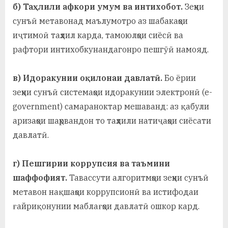
б) Таҳлили афкори умум ва интихобот.
Зеҳни
сунъӣ метавонад маълумотро аз шабакаҳои
иҷтимоӣ таҳлил карда, тамоюлҳои сиёсӣ ва
рафтори интихобкунандагонро пешгӯӣ намояд.
в) Идоракунии оқилонаи давлатӣ.
Бо ёрии
зеҳни сунъӣ системаҳои идоракунии электронӣ (e-
government) самараноктар мешаванд: аз қабули
аризаҳои шаҳрвандон то таҳлили натиҷаҳои сиёсати
давлатӣ.
г) Пешгирии коррупсия ва таъмини
шаффофият.
Тавассути алгоритмҳои зеҳни сунъӣ
метавон нақшаҳои коррупсионӣ ва истифодаи
ғайриқонунии маблағҳои давлатӣ ошкор кард.