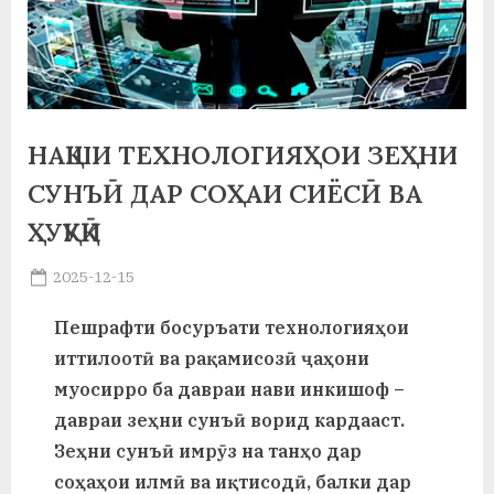
а
н
о
м
НАҚШИ ТЕХНОЛОГИЯҲОИ ЗЕҲНИ
и
СУНЪӢ ДАР СОҲАИ СИЁСӢ ВА
Н
ҲУҚУҚӢ
о
Posted
2025-12-15
By
on
saidov
с
Пешрафти босуръати технологияҳои
и
иттилоотӣ ва рақамисозӣ ҷаҳони
р
муосирро ба давраи нави инкишоф –
давраи зеҳни сунъӣ ворид кардааст.
и
Зеҳни сунъӣ имрӯз на танҳо дар
Х
соҳаҳои илмӣ ва иқтисодӣ, балки дар