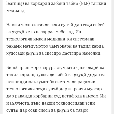
learning) ва коркарди забони табиӣ (NLP) ташкил
медиҳанд.
Нақши технологияҳои зеҳни сунъӣ дар соҳаи сиёсӣ
ва ҳуқуқӣ хело назаррас мебошад. Ин
технологияҳо имкон медиҳанд, ки системаҳои
рақамӣ маълумотро ҷамъоварӣ ва таҳлил карда,
хулосаҳои ҳуқуқӣ ва сиёсиро дастгирӣ намоянд.
Бинобар ин моро зарур аст, ҷиҳати ҷамъоварӣ ва
таҳлил кардан, хулосаҳои сиёсӣ ва ҳуқуқӣ додан ва
пешниҳоди маълумот бо системаҳои рақамии
технологияҳои зеҳни сунъӣ дар шароити муосир
дар раванди корбарии худ истифода намоем. Ин
маълумотҳо, яъне нақши технологияҳои зеҳни
сунъӣ дар соҳаи сиёсӣ ва ҳуқуқӣ ба таври