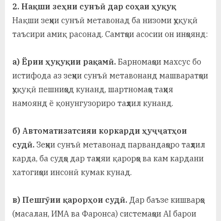
2. Нақши зеҳни сунъӣ дар соҳаи ҳуқуқ
Нақши зеҳни сунъӣ метавонад ба низоми ҳуқуқӣ
таъсири амиқ расонад. Самтҳои асосии он инҳоянд:
а) Ёрии ҳуқуқии рақамӣ.
Барномаҳои махсус бо
истифода аз зеҳни сунъӣ метавонанд машваратҳои
ҳуқуқӣ пешниҳод кунанд, шартномаҳо таҳия
намоянд ё қонунгузориро таҳлил кунанд.
б) Автоматизатсияи коркарди ҳуҷҷатҳои
судӣ.
Зеҳни сунъӣ метавонад парвандаҳоро таҳлил
карда, ба судҳо дар таҳияи қарорҳо ва кам кардани
хатогиҳои инсонӣ кумак кунад.
в) Пешгӯии қарорҳои судӣ.
Дар баъзе кишварҳо
(масалан, ИМА ва Фаронса) системаҳои AI барои