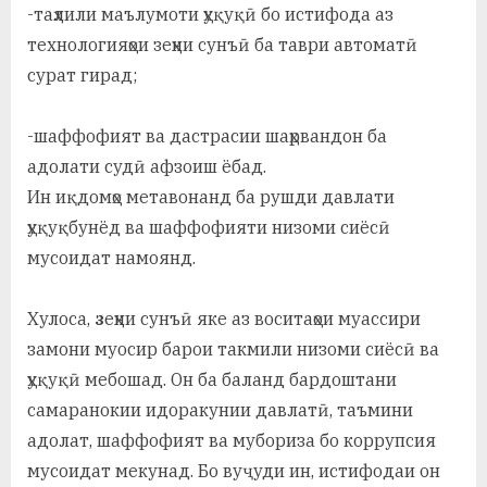
-таҳлили маълумоти ҳуқуқӣ бо истифода аз
технологияҳои зеҳни сунъӣ ба таври автоматӣ
сурат гирад;
-шаффофият ва дастрасии шаҳрвандон ба
адолати судӣ афзоиш ёбад.
Ин иқдомҳо метавонанд ба рушди давлати
ҳуқуқбунёд ва шаффофияти низоми сиёсӣ
мусоидат намоянд.
Хулоса,
з
еҳни сунъӣ яке аз воситаҳои муассири
замони муосир барои такмили низоми сиёсӣ ва
ҳуқуқӣ мебошад. Он ба баланд бардоштани
самаранокии идоракунии давлатӣ, таъмини
адолат, шаффофият ва мубориза бо коррупсия
мусоидат мекунад. Бо вуҷуди ин, истифодаи он