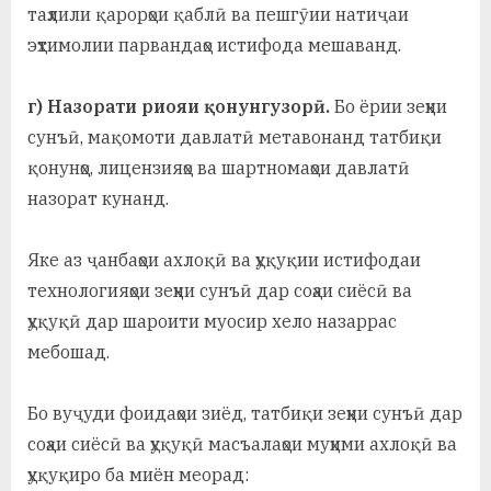
таҳлили қарорҳои қаблӣ ва пешгӯии натиҷаи
эҳтимолии парвандаҳо истифода мешаванд.
г) Назорати риояи қонунгузорӣ.
Бо ёрии зеҳни
сунъӣ, мақомоти давлатӣ метавонанд татбиқи
қонунҳо, лицензияҳо ва шартномаҳои давлатӣ
назорат кунанд.
Яке аз ҷанбаҳои ахлоқӣ ва ҳуқуқии истифодаи
технологияҳои зеҳни сунъӣ дар соҳаи сиёсӣ ва
ҳуқуқӣ дар шароити муосир хело назаррас
мебошад.
Бо вуҷуди фоидаҳои зиёд, татбиқи зеҳни сунъӣ дар
соҳаи сиёсӣ ва ҳуқуқӣ масъалаҳои муҳими ахлоқӣ ва
ҳуқуқиро ба миён меорад: